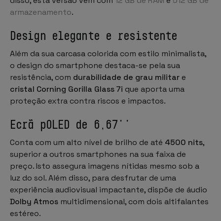
disso, esta versão vem com
12 GB de RAM
e
512 GB de
armazenamento
.
Design elegante e resistente
Além da sua carcasa colorida com estilo minimalista,
o design do smartphone destaca-se pela sua
resistência, com
durabilidade de grau militar
e
cristal Corning Gorilla Glass 7i
que aporta uma
proteção extra contra riscos e impactos.
Ecrã pOLED de 6,67''
Conta com um alto nível de brilho de até
4500 nits
,
superior a outros smartphones na sua faixa de
preço. Isto assegura imagens nítidas mesmo sob a
luz do sol. Além disso, para desfrutar de uma
experiência audiovisual impactante, dispõe de áudio
Dolby Atmos
multidimensional, com dois altifalantes
estéreo.