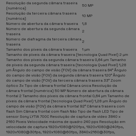
Resolução da segunda câmara traseira
50 MP
(numérica)
Resolução da terceira câmara traseira
10 MP
(numérica)
Número de abertura da câmara traseira
1,8
Número de abertura da segunda câmara
2
traseira
Número de diafragma da terceira câmara
2
traseira
Tamanho dos píxeis da câmara traseira
1 µm
Tamanho de píxeis da câmara traseira (tecnologia Quad Pixel) 2 µm
Tamanho dos píxeis da segunda câmara traseira 0,64 µm Tamanho
de píxeis da segunda câmara traseira (tecnologia Quad Pixel) 1,28
µm Ângulo do campo de visão (FOV) da câmara traseira 84° Ângulo
do campo de visão (FOV) da segunda câmara traseira 120° Ângulo
do campo de visão (FOV) da terceira câmara traseira 33° Zoom
óptico 3x Tipo de câmara frontal Câmara única Resolução da
câmara frontal (numérica) 50 MP Número de abertura da câmara
frontal 2 Tamanho dos píxeis da câmara frontal 0,64 µm Tamanho de
píxeis da câmara frontal (tecnologia Quad Pixel) 1,28 µm Ângulo do
campo de visão (FOV) da câmara frontal 92° Câmara traseira com
flash Sim Câmara frontal com flash Não Tipo de flash LED Tipo de
sensor Sony LYTIA 700C Resolução de captura de vídeo 3840 x
2160 Píxeis Velocidade máxima de quadro 240 pps Resolução em
velocidade de captura 1920x1080@120fps, 1920x1080@240fps,
1920x1080@30fps, 1920x1080@60fps, 3840x2160@30fps,