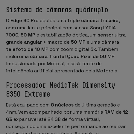
Sistema de câmaras quádruplo
O
Edge 60 Pro
equipa uma
triple câmara traseira
,
com uma lente principal com sensor
Sony LYTIA
700C
,
50 MP
e estabilização óptica, um
sensor ultra
grande angular + macro de 50 MP
e uma
câmara
telefoto de 10 MP
com zoom digital 3x. Também
inclui uma
câmara frontal Quad Pixel de 50 MP
impulsionada por Moto ai, o assistente de
inteligência artificial apresentado pela Motorola.
Processador MediaTek Dimensity
8350 Extreme
Está equipado com
8 núcleos
de última geração e
4nm. Vem acompanhado por uma memória
RAM de 12
GB
expansível até 24 GB de forma virtual,
conseguindo uma excelente performance ao realizar
várias tarefas em simultâneo. Ademais, o