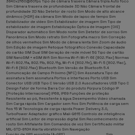
3840x2160@60fps Tipo de câmara traseira Câmara tripla Auto foco
Sim Câmara traseira de profundidade 3D Não Câmara frontal de
profundidade 3D Não Detetor de rosto Sim Modo de alto alcance
dinâmico (HDR) da câmara Sim Modo de lapso de tempo Sim
Estabilizador de vídeo Sim Estabilizador de imagem Sim Tipo de
estabilizador de imagem Estabilização Óptica de Imagem (OIS)
Disparador automático Sim Modo noite Sim Detetor de sorriso Sim
Panorâmica Sim Modo retrato Sim Fotografia macro Sim Correção
de olhos vermelhos Sim Modo de câmara lenta Sim Zoom de áudio
Sim Edição de imagem Retoque fotográfico Conexão Capacidade
do cartão SIM Dual SIM Geração de rede móvel 5G Tipo de cartão
SIM NanoSIM + eSIM Wifi Sim Norma Wi-Fi Wi-Fi 6E (802.11ax) Normas
Wi-Fi 802.11a, 802.11b, 802.11g, Wi-Fi 4 (802.11n), Wi-Fi 5 (802.11ac),
Wi-Fi 6 (802.11ax) Bluetooth Sim Versão de Bluetooth 5.4
Comunicação de Campo Próximo (NFC) Sim Assinatura Tipo de
assinatura Sem assinatura Portos e Interfaces Porto USB Sim
Conector USB USB Tipo C Versão USB 2.0 Auscultadores USB Tipo C
Design Fator de forma Barra Cor do produto Púrpura Código IP
(Proteção Internacional) IP68, IP69 Funções de proteção
Resistente ao pó, Resistente à água Desempenho Video chamada
Sim Carga rápida Sim Cargador sem fios Sim Potência de carga sem
fios 15 W Tecnologia de carga rápida Power Delivery 3.0,
TurboPower Adaptador gráfico Mali-G615 Controlo de inteligência
artificial Sim Leitor de impressão digital Sim Reconhecimento de
rosto Sim Altifalante Sim Comandos de voz Sim Certificado militar
MIL-STD-810H Alerta vibratório Sim Navegação
Função de GPS assistida (A-GPS)
Sim