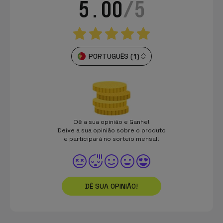
5.00
/5
PORTUGUÊS (1)
Dê a sua opinião e Ganhe!
Deixe a sua opinião sobre o produto
e participará no sorteio mensal!
DÊ SUA OPINIÃO!