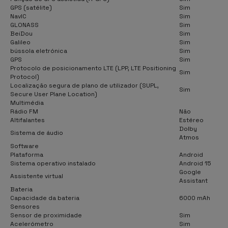
GPS (satélite)
Sim
NavIC
Sim
GLONASS
Sim
BeiDou
Sim
Galileo
Sim
bússola eletrónica
Sim
GPS
Sim
Protocolo de posicionamento LTE (LPP, LTE Positioning
Sim
Protocol)
Localização segura de plano de utilizador (SUPL,
Sim
Secure User Plane Location)
Multimédia
Rádio FM
Não
Altifalantes
Estéreo
Dolby
Sistema de áudio
Atmos
Software
Plataforma
Android
Sistema operativo instalado
Android 15
Google
Assistente virtual
Assistant
Bateria
Capacidade da bateria
6000 mAh
Sensores
Sensor de proximidade
Sim
Acelerómetro
Sim