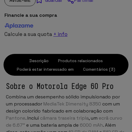
AVISE-ME
Partilhar
Guardar
Financie a sua compra
Calcule a sua quota
+ info
Descrição
Produtos relacionados
Poderá estar interessado em
Comentários (3)
Sobre o Motorola Edge 60 Pro
Combina um desempenho sólido impulsionado por
um processador
MediaTek Dimensity 8350
com um
design colorido fabricado em colaboração com
Pantone
. Inclui
câmara traseira tripla
, um
ecrã curvo
de 6.67''
e uma bateria ampla de
6000 mAh
. Além