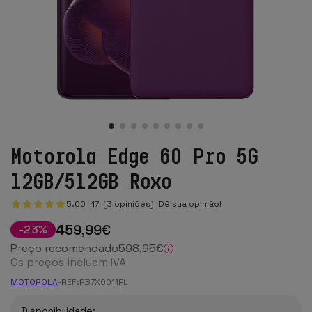
Motorola Edge 60 Pro 5G
12GB/512GB Roxo
5.00
17
(3 opiniões)
Dê sua opinião!
459
,99
€
-
23
%
Preço recomendado
598
,95
€
Os preços incluem IVA
MOTOROLA
-
REF:
PB7X0011PL
Disponibilidade: