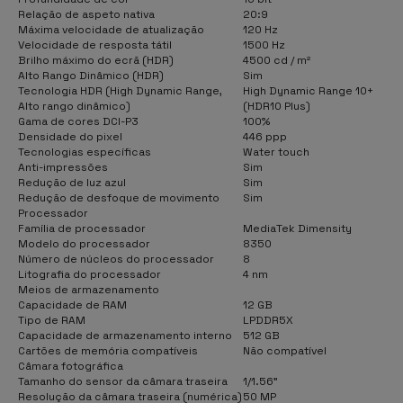
Relação de aspeto nativa
20:9
Máxima velocidade de atualização
120 Hz
Velocidade de resposta tátil
1500 Hz
Brilho máximo do ecrã (HDR)
4500 cd / m²
Alto Rango Dinâmico (HDR)
Sim
Tecnologia HDR (High Dynamic Range,
High Dynamic Range 10+
Alto rango dinâmico)
(HDR10 Plus)
Gama de cores DCI-P3
100%
Densidade do pixel
446 ppp
Tecnologias específicas
Water touch
Anti-impressões
Sim
Redução de luz azul
Sim
Redução de desfoque de movimento
Sim
Processador
Família de processador
MediaTek Dimensity
Modelo do processador
8350
Número de núcleos do processador
8
Litografia do processador
4 nm
Meios de armazenamento
Capacidade de RAM
12 GB
Tipo de RAM
LPDDR5X
Capacidade de armazenamento interno
512 GB
Cartões de memória compatíveis
Não compatível
Câmara fotográfica
Tamanho do sensor da câmara traseira
1/1.56"
Resolução da câmara traseira (numérica)
50 MP