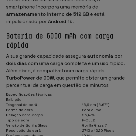
smartphone incorpora uma memória de
armazenamento interno de 512 GB
e está
impulsionado por
Android 15
.
Bateria de 6000 mAh com carga
rápida
A sua grande capacidade assegura
autonomia por
dois dias
com uma carga completa e um uso típico.
Além disso, é compatível com carga rápida
TurboPower de 90W
, que permite obter um grande
percentual de carga em questão de minutos
Especificações técnicas
Exibição
Diagonal do ecrã
16,9 cm (6.67")
Forma do ecrã
Ecrã curvo
Relação ecrã-corpo
96,47%
Tipo de ecrã
P-OLED
Versão de Gorilla Glass
Gorilla Glass 7i
Resolução do ecrã
2712 x 1220 Píxeis
Profundidade de cor
10 bit