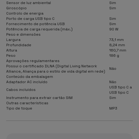
Sensor de luz ambiental
Sim
Giroscópio
Sim
Controlo de energia
Porto de carga USB tipo C
Sim
Fornecimento de potência USB
Sim
Potência de carga requerida (máx.)
90 W
Peso e dimensões
Largura
73,1 mm
Profundidade
8,24 mm
Altura
160,7 mm
Peso
186 g
Aprovações regulamentares
Possui o certificado DLNA (Digital Living Network
Não
Alliance, Aliança para o estilo de vida digital em rede)
Conteúdo da embalagem
Adaptador AC incluído
Não
USB tipo C a
Cabos incluídos
USB tipo C
Instrumento para extrair cartão SIM
Sim
Outras características
Tipo de toque
MP3