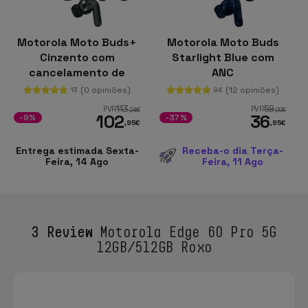
Motorola Moto Buds+
Motorola Moto Buds
Cinzento com
Starlight Blue com
cancelamento de
ANC
ruído (ANC)
(0 opiniões)
(12 opiniões)
13
94
113
59
PVR
PVR
,24
€
,00
€
102
36
-9%
-37%
,95
€
,95
€
Entrega estimada Sexta-
Receba-o dia Terça-
Feira, 14 Ago
Feira, 11 Ago
3 Review
Motorola Edge 60 Pro 5G
12GB/512GB Roxo