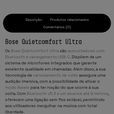
Descrição
Produtos relacionados
Comentários (0)
Bose Quietcomfort Ultra
Os
Bose Quietcomfort Ultra
são
auscultadores com
Bluetooth e carregamento USB-C
. Dispõem de um
sistema de microfones integrados que garante
excelente qualidade em chamadas. Além disso, a sua
tecnologia de
cancelamento de ruído
assegura uma
audição imersiva, com a possibilidade de ativar o
modo Aware
para ter noção do que ocorre à sua
volta. Com
Bluetooth v5.3 e um alcance até 9 metros
,
oferecem uma ligação sem fios estável, permitindo
aos utilizadores mergulhar na música com total
liberdade.