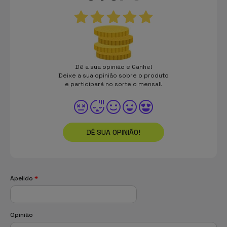
Dê a sua opinião e Ganhe!
Deixe a sua opinião sobre o produto
e participará no sorteio mensal!
DÊ SUA OPINIÃO!
Apelido
*
Opinião