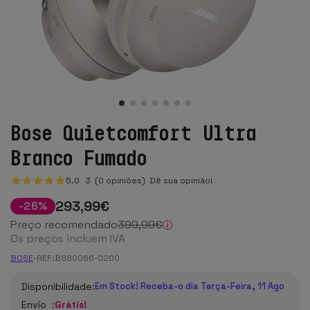
Bose Quietcomfort Ultra
Branco Fumado
5.0
3
(0 opiniões)
Dê sua opinião!
293
,99
€
-
26
%
Preço recomendado
399
,99
€
Os preços incluem IVA
BOSE
-
REF:
B880066-0200
Disponibilidade:
Em Stock! Receba-o dia Terça-Feira, 11 Ago
Envío :
Grátis!