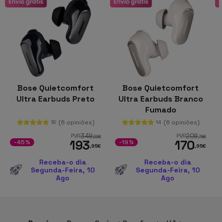
Bose Quietcomfort
Bose Quietcomfort
Ultra Earbuds Preto
Ultra Earbuds Branco
Fumado
(6 opiniões)
(6 opiniões)
30
14
349
209
PVR
PVR
,99
€
,78
€
193
170
-45%
-19%
,95
€
,95
€
Receba-o dia
Receba-o dia
Segunda-Feira, 10
Segunda-Feira, 10
Ago
Ago