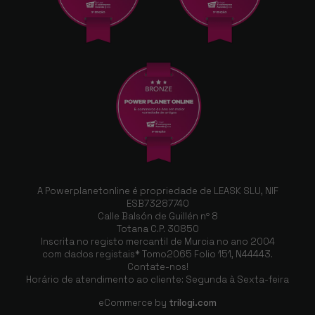
A Powerplanetonline é propriedade de LEASK SLU, NIF
ESB73287740
Calle Balsón de Guillén nº 8
Totana C.P. 30850
Inscrita no registo mercantil de Murcia no ano 2004
com dados registais* Tomo2065 Folio 151, N44443.
Contate-nos!
Horário de atendimento ao cliente: Segunda à Sexta-feira
eCommerce by
trilogi.com