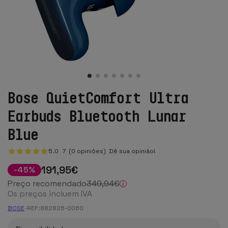
Bose QuietComfort Ultra
Earbuds Bluetooth Lunar
Blue
5.0
7
(0 opiniões)
Dê sua opinião!
191
,95
€
-
45
%
Preço recomendado
349
,94
€
Os preços incluem IVA
BOSE
-
REF:
882826-0060