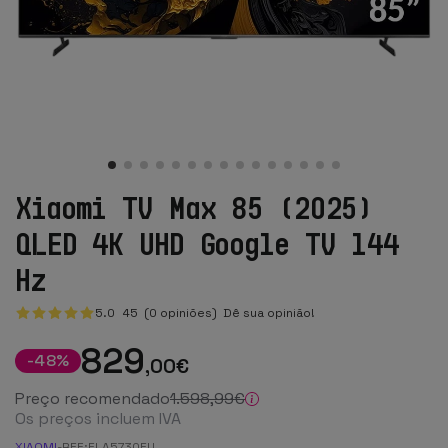
Xiaomi TV Max 85 (2025)
QLED 4K UHD Google TV 144
Hz
5.0
45
(0 opiniões)
Dê sua opinião!
829
-
48
%
,00
€
Preço recomendado
1.598
,99
€
Os preços incluem IVA
XIAOMI
-
REF:
ELA5730EU