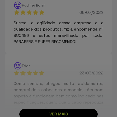
Rudinei Boiani
08/07/2022
Surreal a agilidade dessa empresa e a
qualidade dos produtos, fiz a encomenda nº
980492 e estou maravilhado por tudo!
PARABENS E SUPER RECOMENDO!
Fdez
23/03/2022
Como sempre, chegou muito rapidamente,
comprei dois cabos deste modelo, têm bom
aspeto e funcionam bem como indicado nas
especificações, quero que o cabo reproduza
conteúdos em 4K e eles desempenham o seu
VER MAIS
papel na perfeição.