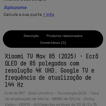
Calcule a sua quota
+ info
Descrição
Produtos relacionados
Comentários (0)
Xiaomi TV Max 85 (2025) - Ecrã
QLED de 85 polegadas com
resolução 4K UHD, Google TV e
frequência de atualização de
144 Hz
Ecrã de 85" - Bisel ultrafino - Tecnologia QLED - Taxa
de atualização de 144 Hz - MEMC de 120 Hz - Dolby
Vision - HDR10 - Altifalantes estéreo de 30 W (2x 15