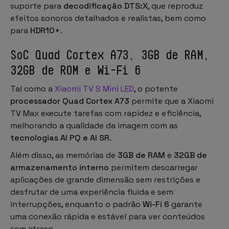
suporte para
decodificação DTS:X
, que reproduz
efeitos sonoros detalhados e realistas, bem como
para
HDR10+
.
SoC Quad Cortex A73, 3GB de RAM,
32GB de ROM e Wi-Fi 6
Tal como a
Xiaomi TV S Mini LED
, o potente
processador Quad Cortex A73
permite que a Xiaomi
TV Max execute tarefas com rapidez e eficiência,
melhorando a qualidade da imagem com as
tecnologias AI PQ e AI SR
.
Além disso, as memórias de
3GB de RAM
e
32GB de
armazenamento interno
permitem descarregar
aplicações de grande dimensão sem restrições e
desfrutar de uma experiência fluida e sem
interrupções, enquanto o padrão
Wi-Fi 6
garante
uma conexão rápida e estável para ver conteúdos
sem atraso.