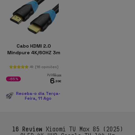
Cabo HDMI 2.0
Mindpure 4K/60HZ 3m
(16 opiniões)
49
19
PVR
,99
€
6
-65%
,99
€
Receba-o dia Terça-
Feira, 11 Ago
16 Review
Xiaomi TV Max 85 (2025)