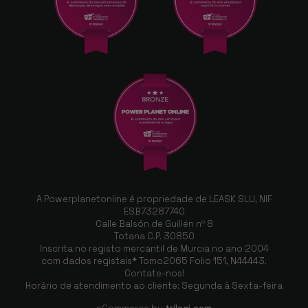
A Powerplanetonline é propriedade de LEASK SLU, NIF
ESB73287740
Calle Balsón de Guillén nº 8
Totana C.P. 30850
Inscrita no registo mercantil de Murcia no ano 2004
com dados registais* Tomo2065 Folio 151, N44443.
Contate-nos!
Horário de atendimento ao cliente: Segunda à Sexta-feira