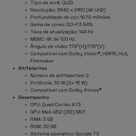
Tipo de ecrã: QLED
Resolução: 3840 x 2160 (4K UHD)
Profundidade de cor: 1070 milhões
Gama de cores: DCI-P3 94%
Taxa de atualização: 144 Hz
MEMC: 4K de 120 Hz
Ângulo de visão: 178°(H)/178°(V)
Compatível com Dolby Vision®, HDR10, HLG,
Filmmaker
Altifalantes
Número de altifalantes: 2
Potência: 30 W (2x 15 W)
Compatível com Dolby Atmos®
Desempenho
CPU: Quad Cortex A73
GPU: Mali-G52 (2EE) MC1
RAM: 3 GB
ROM: 32 GB
Sistema operativo: Google TV