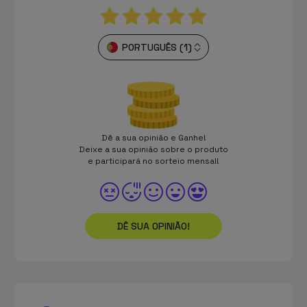
PORTUGUÊS (1)
Dê a sua opinião e Ganhe!
Deixe a sua opinião sobre o produto
e participará no sorteio mensal!
DÊ SUA OPINIÃO!