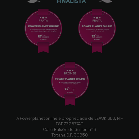
A Powerplanetonline é propriedade de LEASK SLU, NIF
ESB73287740
Calle Balsón de Guillén nº 8
Totana C.P. 30850