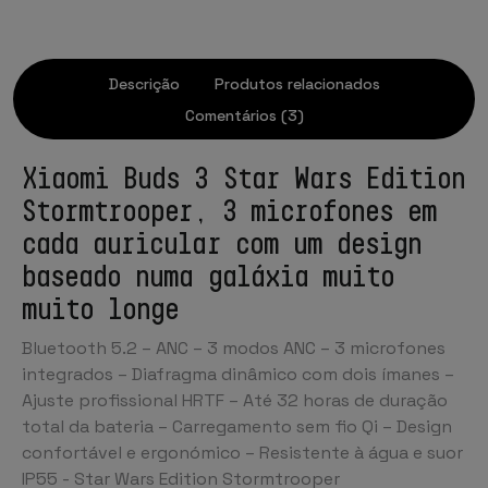
Descrição
Produtos relacionados
Comentários (3)
Xiaomi Buds 3 Star Wars Edition
Stormtrooper, 3 microfones em
cada auricular com um design
baseado numa galáxia muito
muito longe
Bluetooth 5.2 – ANC – 3 modos ANC – 3 microfones
integrados – Diafragma dinâmico com dois ímanes –
Ajuste profissional HRTF – Até 32 horas de duração
total da bateria – Carregamento sem fio Qi – Design
confortável e ergonómico – Resistente à água e suor
IP55 - Star Wars Edition Stormtrooper