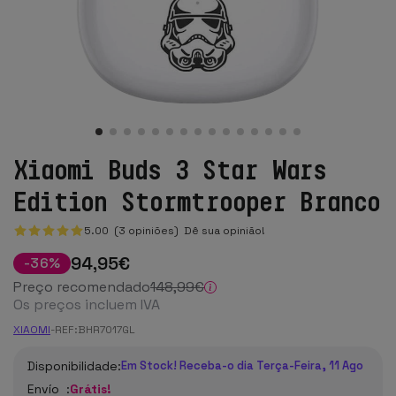
Xiaomi Buds 3 Star Wars
Edition Stormtrooper Branco
5.00 (3 opiniões)
Dê sua opinião!
94
,95
€
-
36
%
Preço recomendado
148
,99
€
Os preços incluem IVA
XIAOMI
-
REF:
BHR7017GL
Disponibilidade:
Em Stock! Receba-o dia Terça-Feira, 11 Ago
Envío :
Grátis!