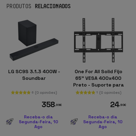
RELACIONADOS
PRODUTOS
LG SC9S 3.1.3 400W -
One For All Solid Fijo
Soundbar
65" VESA 400x400
Preto - Suporte para
TV
(0 opiniões)
(0 opiniões)
6
1
358
24
,99
€
,90
€
Receba-o dia
Receba-o dia
Segunda-Feira, 10
Segunda-Feira, 10
Ago
Ago