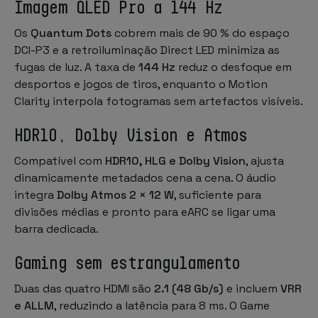
Imagem QLED Pro a 144 Hz
Os
Quantum Dots
cobrem mais de 90 % do espaço
DCI-P3 e a retroiluminação Direct LED minimiza as
fugas de luz. A taxa de
144 Hz
reduz o desfoque em
desportos e jogos de tiros, enquanto o
Motion
Clarity
interpola fotogramas sem artefactos visíveis.
HDR10, Dolby Vision e Atmos
Compatível com
HDR10, HLG e Dolby Vision
, ajusta
dinamicamente metadados cena a cena. O áudio
integra
Dolby Atmos 2 × 12 W
, suficiente para
divisões médias e pronto para eARC se ligar uma
barra dedicada.
Gaming sem estrangulamento
Duas das quatro HDMI são
2.1 (48 Gb/s)
e incluem
VRR
e ALLM
, reduzindo a latência para 8 ms. O
Game