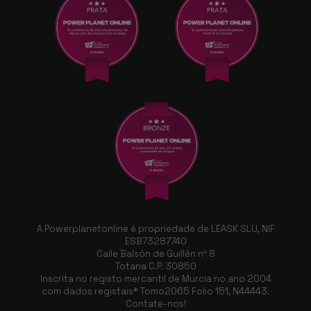
A Powerplanetonline é propriedade de LEASK SLU, NIF
ESB73287740
Calle Balsón de Guillén nº 8
Totana C.P. 30850
Inscrita no registo mercantil de Murcia no ano 2004
com dados registais* Tomo2065 Folio 151, N44443.
Contate-nos!