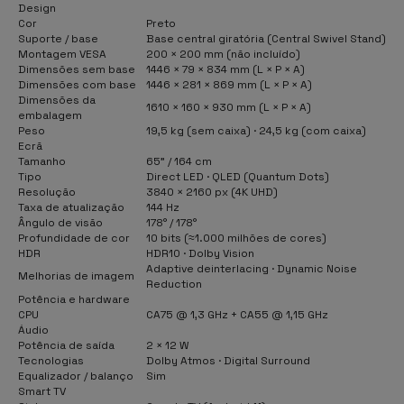
Design
Cor
Preto
Suporte / base
Base central giratória (Central Swivel Stand)
Montagem VESA
200 × 200 mm (não incluído)
Dimensões sem base
1446 × 79 × 834 mm (L × P × A)
Dimensões com base
1446 × 281 × 869 mm (L × P × A)
Dimensões da
1610 × 160 × 930 mm (L × P × A)
embalagem
Peso
19,5 kg (sem caixa) · 24,5 kg (com caixa)
Ecrã
Tamanho
65" / 164 cm
Tipo
Direct LED · QLED (Quantum Dots)
Resolução
3840 × 2160 px (4K UHD)
Taxa de atualização
144 Hz
Ângulo de visão
178° / 178°
Profundidade de cor
10 bits (≈1.000 milhões de cores)
HDR
HDR10 · Dolby Vision
Adaptive deinterlacing · Dynamic Noise
Melhorias de imagem
Reduction
Potência e hardware
CPU
CA75 @ 1,3 GHz + CA55 @ 1,15 GHz
Áudio
Potência de saída
2 × 12 W
Tecnologias
Dolby Atmos · Digital Surround
Equalizador / balanço
Sim
Smart TV