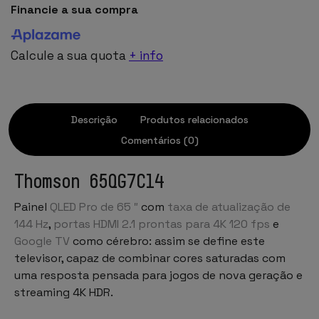
Financie a sua compra
Calcule a sua quota
+ info
Descrição
Produtos relacionados
Comentários (0)
Thomson 65QG7C14
Painel
QLED Pro de 65 ″
com
taxa de atualização de
144 Hz
,
portas HDMI 2.1 prontas para 4K 120 fps
e
Google TV
como cérebro: assim se define este
televisor, capaz de combinar cores saturadas com
uma resposta pensada para jogos de nova geração e
streaming 4K HDR.