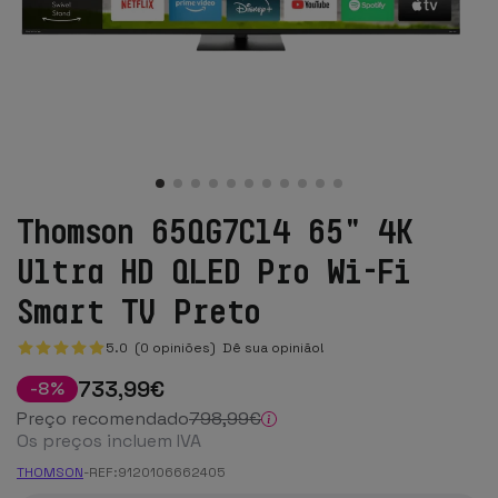
Thomson 65QG7C14 65" 4K
Ultra HD QLED Pro Wi-Fi
Smart TV Preto
5.0 (0 opiniões)
Dê sua opinião!
733
,99
€
-
8
%
Preço recomendado
798
,99
€
Os preços incluem IVA
THOMSON
-
REF:
9120106662405