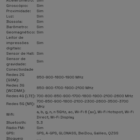
Acelerômetro:
Sim
Giroscópio:
Sim
Proximidade:
Sim
Luz:
Sim
Bússola:
Sim
Barômetro:
Sim
Geomagnético:
Sim
Leitor de
impressões
Sim
digitais:
Sensor de Hall:
Sim
Sensor de
Sim
gravidade:
Conectividade
Redes 2G
850-900-1800-1900 MHz
(GSM):
Redes 3G
850-900-1700-1900-2100 MHz
(WCDMA):
Redes 4G (LTE):
700-800-850-900-1700-1800-1900-2100-2600 MHz
700-850-900-1800-2100-2300-2600-3500-3700
Redes 5G (NR):
MHz
a, b, g, n, n 5GHz, ac, Wi-Fi 6 (ax), Wi-Fi Hotspot, Wi-Fi
Wifi:
Direct, Wi-Fi Display
Bluetooth:
5.3
Rádio FM:
Sim
GPS:
GPS, A-GPS, GLONASS, BeiDou, Galileo, QZSS
Bloqueio