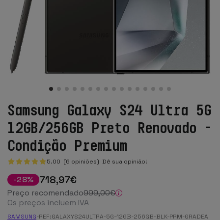
Samsung Galaxy S24 Ultra 5G
12GB/256GB Preto Renovado -
Condição Premium
5.00 (6 opiniões)
Dê sua opinião!
718
,97
€
-
28
%
Preço recomendado
999
,00
€
Os preços incluem IVA
SAMSUNG
-
REF:
GALAXYS24ULTRA-5G-12GB-256GB-BLK-PRM-GRADEA