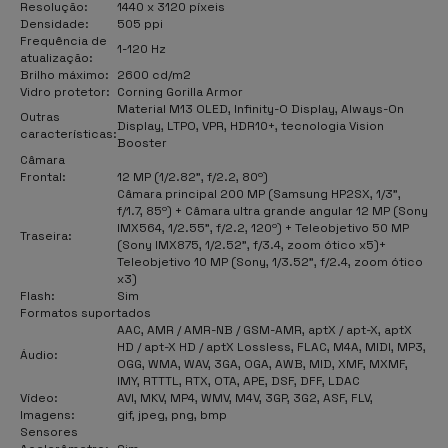
Resolução:
1440 x 3120 píxeis
Densidade:
505 ppi
Frequência de
1-120 Hz
atualização:
Brilho máximo:
2600 cd/m2
Vidro protetor:
Corning Gorilla Armor
Material M13 OLED, Infinity-O Display, Always-On
Outras
Display, LTPO, VPR, HDR10+, tecnologia Vision
características:
Booster
Câmara
Frontal:
12 MP (1/2.82", f/2.2, 80º)
Câmara principal 200 MP (Samsung HP2SX, 1/3",
f/1.7, 85º) + Câmara ultra grande angular 12 MP (Sony
IMX564, 1/2.55", f/2.2, 120º) + Teleobjetivo 50 MP
Traseira:
(Sony IMX875, 1/2.52", f/3.4, zoom ótico x5)+
Teleobjetivo 10 MP (Sony, 1/3.52", f/2.4, zoom ótico
x3)
Flash
:
Sim
Formatos suportados
AAC, AMR / AMR-NB / GSM-AMR, aptX / apt-X, aptX
HD / apt-X HD / aptX Lossless, FLAC, M4A, MIDI, MP3,
Áudio:
OGG, WMA, WAV, 3GA, OGA, AWB, MID, XMF, MXMF,
IMY, RTTTL, RTX, OTA, APE, DSF, DFF, LDAC
Vídeo:
AVI, MKV, MP4, WMV, M4V, 3GP, 3G2, ASF, FLV,
Imagens:
gif, jpeg, png, bmp
Sensores