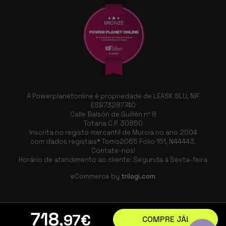
A Powerplanetonline é propriedade de LEASK SLU, NIF
ESB73287740
Calle Balsón de Guillén nº 8
Totana C.P. 30850
Inscrita no registo mercantil de Murcia no ano 2004
com dados registais* Tomo2065 Folio 151, N44443.
Contate-nos!
Horário de atendimento ao cliente: Segunda à Sexta-feira
eCommerce by
trilogi.com
718
,97
€
COMPRE JÁ!