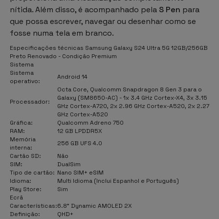
nítida. Além disso, é acompanhado pela
S Pen
para
que possa escrever, navegar ou desenhar como se
fosse numa tela em branco.
Especificações técnicas Samsung Galaxy S24 Ultra 5G 12GB/256GB
Preto Renovado - Condição Premium
Sistema
Sistema
Android 14
operativo:
Octa Core, Qualcomm Snapdragon 8 Gen 3 para o
Galaxy (SM8650-AC) - 1x 3.4 GHz Cortex-X4, 3x 3.15
Processador:
GHz Cortex-A720, 2x 2.96 GHz Cortex-A520, 2x 2.27
GHz Cortex-A520
Gráfica:
Qualcomm Adreno 750
RAM:
12 GB LPDDR5X
Memória
256 GB UFS 4.0
interna:
Cartão SD:
Não
SIM:
DualSim
Tipo de cartão:
Nano SIM+ eSIM
Idioma:
Multi Idioma (Inclui Espanhol e Português)
Play Store:
Sim
Ecrã
Características:
6.8" Dynamic AMOLED 2X
Definição:
QHD+