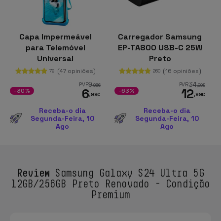
Capa Impermeável
Carregador Samsung
para Telemóvel
EP-TA800 USB-C 25W
Universal
Preto
(47 opiniões)
(16 opiniões)
79
260
9
34
PVR
PVR
,95
€
,99
€
6
12
-30%
-63%
,99
€
,99
€
Receba-o dia
Receba-o dia
Segunda-Feira, 10
Segunda-Feira, 10
Ago
Ago
Review
Samsung Galaxy S24 Ultra 5G
12GB/256GB Preto Renovado - Condição
Premium