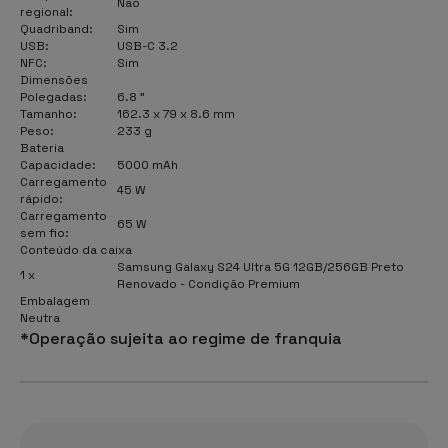
Não
regional:
Quadriband:
Sim
USB:
USB-C 3.2
NFC:
Sim
Dimensões
Polegadas:
6.8 "
Tamanho:
162.3 x 79 x 8.6 mm
Peso:
233 g
Bateria
Capacidade:
5000 mAh
Carregamento
45 W
rápido:
Carregamento
65 W
sem fio:
Conteúdo da caixa
Samsung Galaxy S24 Ultra 5G 12GB/256GB Preto
1 x
Renovado - Condição Premium
Embalagem
Neutra
*Operação sujeita ao regime de franquia