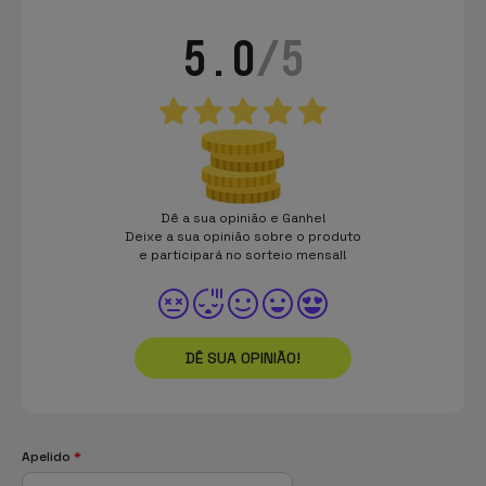
5.0
/5
Dê a sua opinião e Ganhe!
Deixe a sua opinião sobre o produto
e participará no sorteio mensal!
DÊ SUA OPINIÃO!
Apelido
*