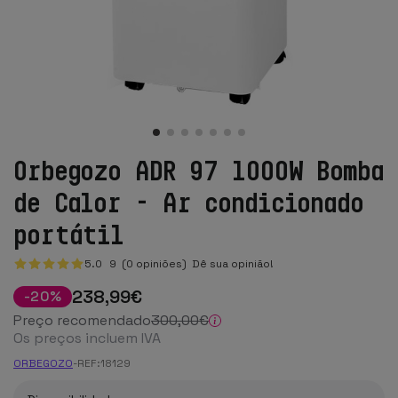
Orbegozo ADR 97 1000W Bomba
de Calor - Ar condicionado
portátil
5.0
9
(0 opiniões)
Dê sua opinião!
238
,99
€
-
20
%
Preço recomendado
300
,00
€
Os preços incluem IVA
ORBEGOZO
-
REF:
18129