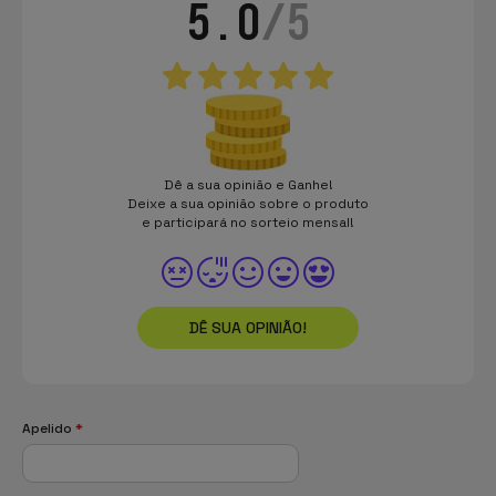
5.0
/5
Dê a sua opinião e Ganhe!
Deixe a sua opinião sobre o produto
e participará no sorteio mensal!
DÊ SUA OPINIÃO!
Apelido
*