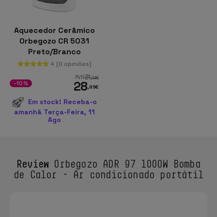
Aquecedor Cerâmico
Orbegozo CR 5031
Preto/Branco
(0 opiniões)
4
31
PVR
,94
€
28
-10%
,89
€
Em stock! Receba-o
amanhã Terça-Feira, 11
Ago
Review
Orbegozo ADR 97 1000W Bomba
de Calor - Ar condicionado portátil