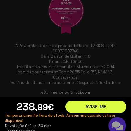
A Powerplanetonline é propriedade de LEASK SLU, NIF
ESB73287740
Calle Balsón de Guillén nº 8
Totana C.P. 30850
Inscrita no registo mercantil de Murcia no ano 2004
com dados registais* Tomo2065 Folio 151, N44443.
Contate-nos!
Horário de atendimento ao cliente: Segunda à Sexta-feira
eCommerce by
trilogi.com
238
,99
€
AVISE-ME
Temporariamente fora de stock. Avisem-me quando estiver
disponível
Devolução Grátis:
30 dias