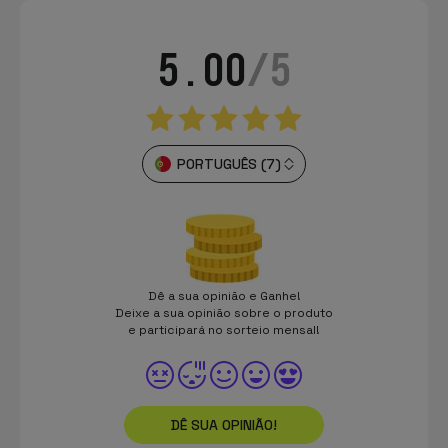
5.00
/5
PORTUGUÊS (7)
Dê a sua opinião e Ganhe!
Deixe a sua opinião sobre o produto
e participará no sorteio mensal!
DÊ SUA OPINIÃO!