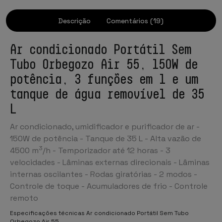
Descrição
Comentários (19)
Ar condicionado Portátil Sem
Tubo Orbegozo Air 55, 150W de
potência, 3 funções em 1 e um
tanque de água removível de 35
L
Ar condicionado, umidificador e purificador de ar -
150W de potência - Tanque de 35 L - Alta vazão de
3
4500 m
/h - Temporizador até 12 horas - 3
velocidades - Lâminas externas direcionais - Lâminas
internas oscilantes - Rodas giratórias - 2 modos -
Controle de toque - Acumuladores de frio - Controle
remoto
Especificações técnicas Ar condicionado Portátil Sem Tubo
Orbegozo Air 55