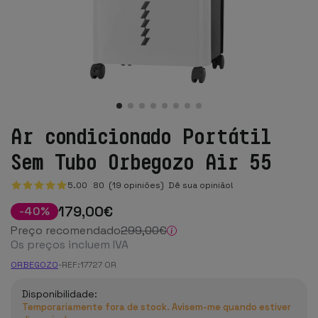
Ar condicionado Portátil
Sem Tubo Orbegozo Air 55
5.00
80
(19 opiniões)
Dê sua opinião!
179
,00
€
-
40
%
Preço recomendado
299
,00
€
Os preços incluem IVA
ORBEGOZO
-
REF:
17727 OR
Disponibilidade:
Temporariamente fora de stock. Avisem-me quando estiver