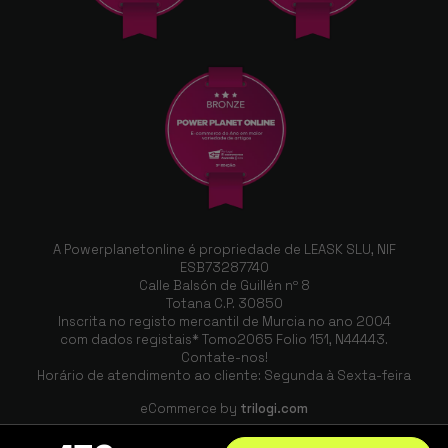
A Powerplanetonline é propriedade de LEASK SLU, NIF
ESB73287740
Calle Balsón de Guillén nº 8
Totana C.P. 30850
Inscrita no registo mercantil de Murcia no ano 2004
com dados registais* Tomo2065 Folio 151, N44443.
Contate-nos!
Horário de atendimento ao cliente: Segunda à Sexta-feira
eCommerce by
trilogi.com