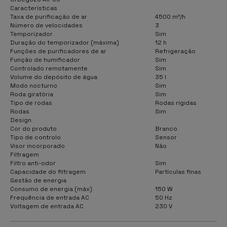
Características
Taxa de purificação de ar
4500 m³/h
Número de velocidades
3
Temporizador
Sim
Duração do temporizador (máxima)
12 h
Funções de purificadores de ar
Refrigeração
Função de humificador
Sim
Controlado remotamente
Sim
Volume do depósito de água
35 l
Modo nocturno
Sim
Roda giratória
Sim
Tipo de rodas
Rodas rígidas
Rodas
Sim
Design
Cor do produto
Branco
Tipo de controlo
Sensor
Visor incorporado
Não
Filtragem
Filtro anti-odor
Sim
Capacidade do filtragem
Partículas finas
Gestão de energia
Consumo de energia (máx)
150 W
Frequência de entrada AC
50 Hz
Voltagem de entrada AC
230 V