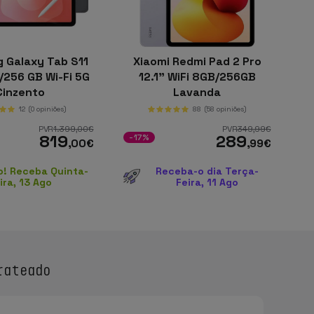
 Galaxy Tab S11
Xiaomi Redmi Pad 2 Pro
B/256 GB Wi-Fi 5G
12.1" WiFi 8GB/256GB
Cinzento
Lavanda
12
(0 opiniões)
88
(58 opiniões)
PVR
1.399
,00
€
PVR
349
,99
€
819
289
-17%
,00
€
,99
€
o! Receba Quinta-
Receba-o dia Terça-
ira, 13 Ago
Feira, 11 Ago
rateado