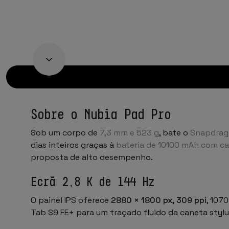
Sobre o Nubia Pad Pro
Sob um corpo de
7,3 mm e 523 g
, bate o
Snapdrag
dias inteiros graças à
bateria de 10100 mAh com ca
proposta de alto desempenho.
Ecrã 2,8 K de 144 Hz
O painel IPS oferece
2880 × 1800 px, 309 ppi
, 107
Tab S9 FE+ para um traçado fluido da caneta stylu