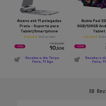
Aisens até 11 polegadas
Nubia Pad 3D
Prata - Suporte para
8GB/128GB Andr
Tablet/Smartphone
Tablet
16
(9 opiniões)
15
(0 
PVR
39
,95
€
10
-74%
-54%
,50
€
Receba-o dia Terça-
Receba-o di
Feira, 11 Ago
Feira, 1
58 Rev