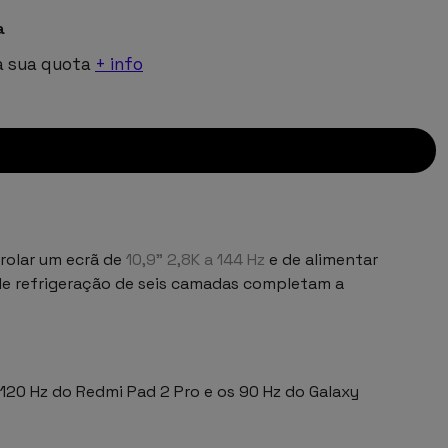
a
a sua quota
+ info
trolar um ecrã de
10,9" 2,8K a 144 Hz
e de alimentar
a de refrigeração de seis camadas completam a
 120 Hz do Redmi Pad 2 Pro e os 90 Hz do Galaxy