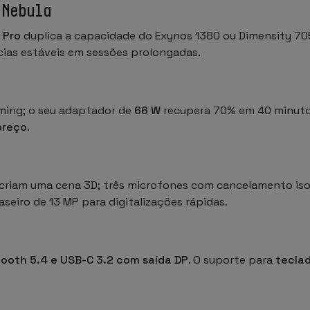
 Nebula
 Pro
duplica a capacidade do Exynos 1380 ou Dimensity 705
ias estáveis em sessões prolongadas.
aming; o seu adaptador de
66 W
recupera 70% em 40 minuto
preço
.
s
criam uma cena 3D; três microfones com cancelamento isol
iro de 13 MP para digitalizações rápidas.
tooth 5.4 e USB-C 3.2 com saída DP
. O suporte para
tecla