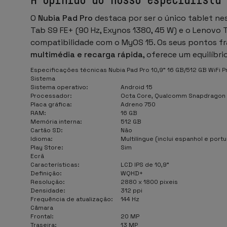
O
Nubia Pad Pro
destaca por ser o único tablet ne
Tab S9 FE+ (90 Hz, Exynos 1380, 45 W) e o Lenovo 
compatibilidade com o MyOS 15. Os seus pontos fra
multimédia e recarga rápida
, oferece um equilíbri
Especificações técnicas Nubia Pad Pro 10,9" 16 GB/512 GB WiFi 
Sistema
Sistema operativo:
Android 15
Processador:
Octa Core, Qualcomm Snapdragon 8
Placa gráfica:
Adreno 750
RAM:
16 GB
Memória interna:
512 GB
Cartão SD:
Não
Idioma:
Multilíngue (inclui espanhol e port
Play Store:
Sim
Ecrã
Características:
LCD IPS de 10,9"
Definição:
WQHD+
Resolução:
2880 x 1800 pixeis
Densidade:
312 ppi
Frequência de atualização:
144 Hz
Câmara
Frontal:
20 MP
Traseira:
13 MP