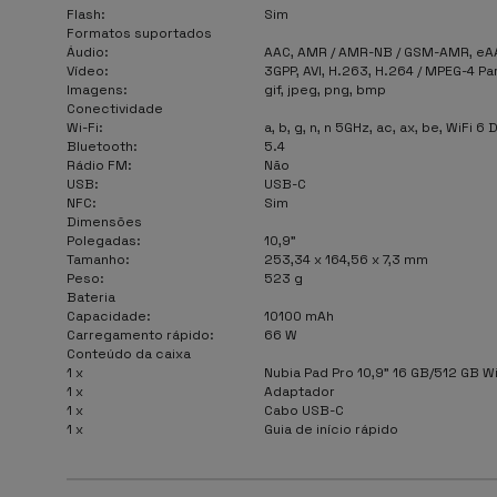
Flash
:
Sim
Formatos suportados
Áudio:
AAC, AMR / AMR-NB / GSM-AMR, eAAC
Vídeo:
3GPP, AVI, H.263, H.264 / MPEG-4 P
Imagens:
gif, jpeg, png, bmp
Conectividade
Wi-Fi:
a, b, g, n, n 5GHz, ac, ax, be, WiFi 6
Bluetooth:
5.4
Rádio FM:
Não
USB:
USB-C
NFC:
Sim
Dimensões
Polegadas:
10,9"
Tamanho:
253,34 x 164,56 x 7,3 mm
Peso:
523 g
Bateria
Capacidade:
10100 mAh
Carregamento rápido:
66 W
Conteúdo da caixa
1 x
Nubia Pad Pro 10,9” 16 GB/512 GB W
1 x
Adaptador
1 x
Cabo USB-C
1 x
Guia de início rápido