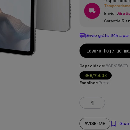
Disponibilida
Temporariamen
Envío :
Grátis
Garantia:
3 a
Envio grátis 24h a par
Leva-o hoje ao me
Capacidade:
8GB/256GB
8GB/256GB
Escolher:
Preto
AVISE-ME
Guar