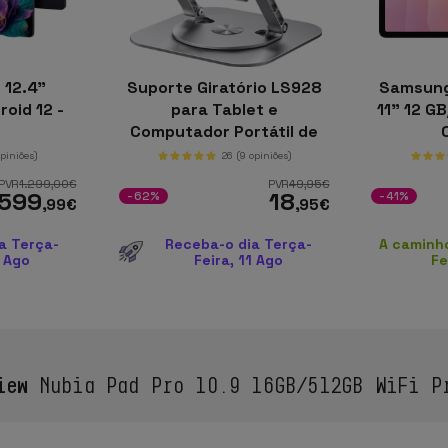
 12.4”
Suporte Giratório LS928
Samsung
oid 12 -
para Tablet e
11" 12 G
Computador Portátil de
Alumínio Prateado
opiniões)
26
(9 opiniões)
PVR
1.299
,00
€
PVR
49
,95
€
599
18
-62%
-41%
,99
€
,95
€
a Terça-
Receba-o dia Terça-
A caminh
1 Ago
Feira, 11 Ago
Fe
iew
Nubia Pad Pro 10.9 16GB/512GB WiFi P