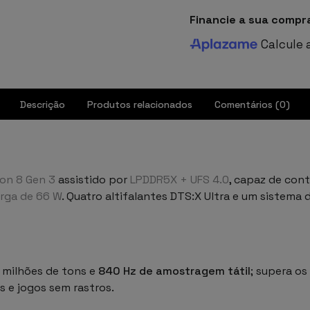
Financie a sua compr
Calcule 
Descrição
Produtos relacionados
Comentários (0)
on 8 Gen 3
assistido por
LPDDR5X + UFS 4.0
, capaz de con
rga de 66 W
. Quatro altifalantes DTS:X Ultra e um sistem
0 milhões de tons e
840 Hz de amostragem tátil
; supera os
s e jogos sem rastros.