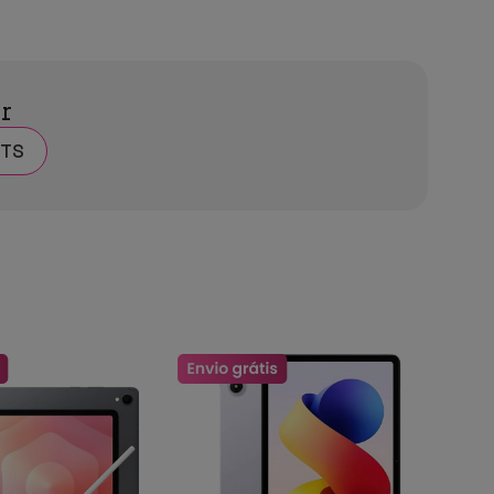
ar
ETS