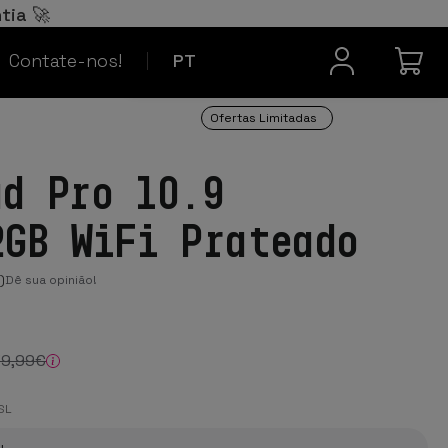
Español
ES
tia 🚀
Contacto
Français
FR
Contate-nos!
PT
Ofertas Limitadas
ad Pro 10.9
2GB WiFi Prateado
)
Dê sua opinião!
79
,99
€
SL