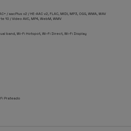
+ / aacPlus v2 / HE-AAC v2, FLAC, MIDI, MP3, OGG, WMA, WAV
arte 10 / Vídeo AVC, MP4, WebM, WMV
 Dual band, Wi-Fi Hotspot, Wi-Fi Direct, Wi-Fi Display
iFi Prateado