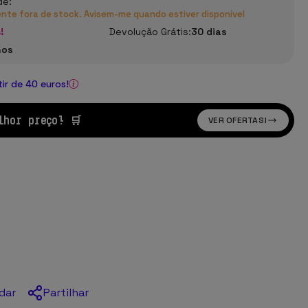
de:
te fora de stock. Avisem-me quando estiver disponível
!
Devolução Grátis:
30 dias
nos
tir de 40 euros!
lhor preço! 🛒
VER OFERTAS!
Partilhar
dar