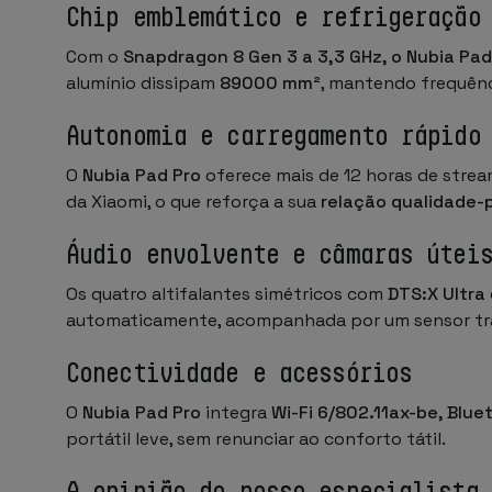
Chip emblemático e refrigeração
Com o
Snapdragon 8 Gen 3 a 3,3 GHz, o Nubia Pad
alumínio dissipam
89000 mm²
, mantendo frequênc
Autonomia e carregamento rápido
O
Nubia Pad Pro
oferece mais de 12 horas de stre
da Xiaomi, o que reforça a sua
relação qualidade-
Áudio envolvente e câmaras útei
Os quatro altifalantes simétricos com
DTS:X Ultra
automaticamente, acompanhada por um sensor trase
Conectividade e acessórios
O
Nubia Pad Pro
integra
Wi-Fi 6/802.11ax-be, Blue
portátil leve, sem renunciar ao conforto tátil.
A opinião do nosso especialista