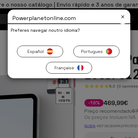
re o nosso catálogo | Envio rápido e 3 anos de garan
Powerplanetonline.com
Ofertas Limitadas
Preferes navegar noutro idioma?
Español
Portugues
Nubia P
Française
16GB/51
5.0 (0 opiniões
50
-
66
W
USB PD
469
,99
€
-
19
%
Preço recomendado
5
Os preços incluem IVA
NUBIA
-
REF:
NUBIAPADPRO512