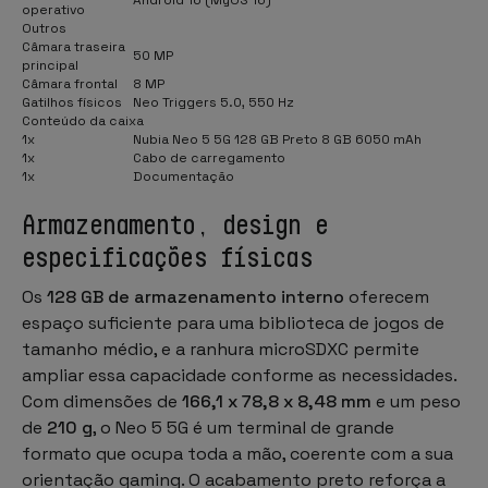
operativo
Outros
Câmara traseira
50 MP
principal
Câmara frontal
8 MP
Gatilhos físicos
Neo Triggers 5.0, 550 Hz
Conteúdo da caixa
1x
Nubia Neo 5 5G 128 GB Preto 8 GB 6050 mAh
1x
Cabo de carregamento
1x
Documentação
Armazenamento, design e
especificações físicas
Os
128 GB de armazenamento interno
oferecem
espaço suficiente para uma biblioteca de jogos de
tamanho médio, e a ranhura microSDXC permite
ampliar essa capacidade conforme as necessidades.
Com dimensões de
166,1 x 78,8 x 8,48 mm
e um peso
de
210 g
, o Neo 5 5G é um terminal de grande
formato que ocupa toda a mão, coerente com a sua
orientação gaming. O acabamento preto reforça a