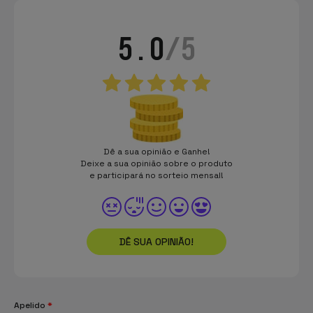
5.0
/5
Dê a sua opinião e Ganhe!
Deixe a sua opinião sobre o produto
e participará no sorteio mensal!
DÊ SUA OPINIÃO!
Apelido
*