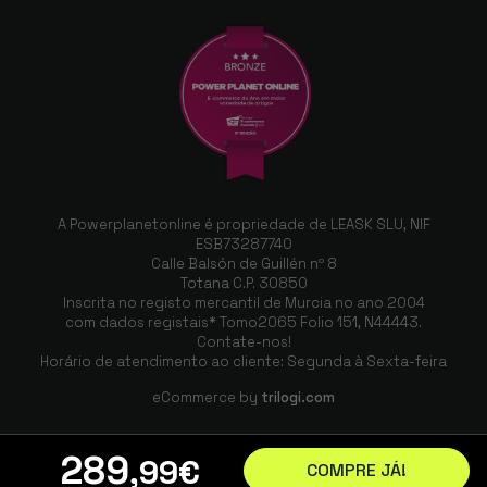
A Powerplanetonline é propriedade de LEASK SLU, NIF
ESB73287740
Calle Balsón de Guillén nº 8
Totana C.P. 30850
Inscrita no registo mercantil de Murcia no ano 2004
com dados registais* Tomo2065 Folio 151, N44443.
Contate-nos!
Horário de atendimento ao cliente: Segunda à Sexta-feira
eCommerce by
trilogi.com
289
,99
€
COMPRE JÁ!