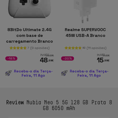
8BitDo Ultimate 2.4G
Realme SUPERVOOC
com base de
45W USB-A Branco
carregamento Branco
- Gamepad para
(0 opiniões)
(11 opiniões)
7
60
PC/Android/Steam
59
19
PVR
PVR
,99
€
,99
€
48
15
-18%
-20%
,99
€
,98
€
Receba-o dia Terça-
Receba-o dia Terça-
Feira, 11 Ago
Feira, 11 Ago
Review
Nubia Neo 5 5G 128 GB Prata 8
GB 6050 mAh