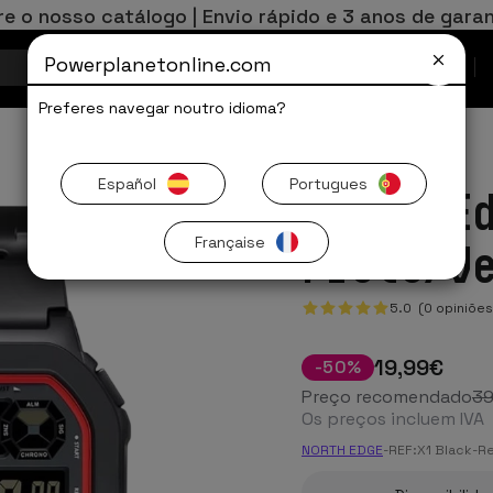
re o nosso catálogo | Envio rápido e 3 anos de garan
Powerplanetonline.com
Ofertas Limitadas
Preferes navegar noutro idioma?
Español
Portugues
North E
Française
Preto/V
5.0 (0 opiniões
19
,99
€
-
50
%
Preço recomendado
3
Os preços incluem IVA
NORTH EDGE
-
REF:
X1 Black-R