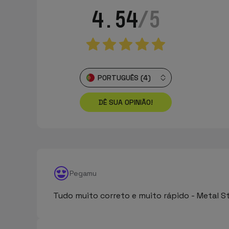
4.54
/5
PORTUGUÊS (4)
DÊ SUA OPINIÃO!
Pegamu
Tudo muito correto e muito rápido - Metal St