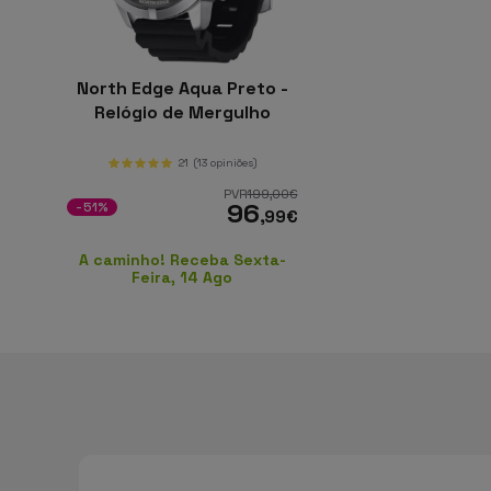
North Edge Aqua Preto -
Relógio de Mergulho
21
(13 opiniões)
PVR
199
,00
€
96
-51%
,99
€
A caminho! Receba Sexta-
Feira, 14 Ago