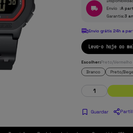
Disponibilida
Envío :
A par
Garantia:
3 a
Envio grátis 24h a par
Leva-o hoje ao me
Escolher:
Preto/Vermelho
Branco
Preto/Beg
Parti
Guardar