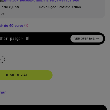
de:
Em stock! Receba-o amanhã Terça-Feira, 11 Ago
tir de 2,95€
Devolução Grátis:
30 dias
nos
tir de 40 euros!
lhor preço! 🛒
VER OFERTAS!
e
COMPRE JÁ!
lhar