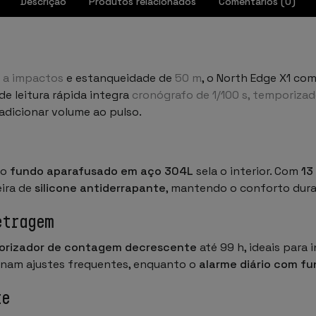
Descrição
Produtos relacionados
Comentários (0)
e a impactos
e estanqueidade de
50 m
, o North Edge X1 com
de leitura rápida integra
cronógrafo de 1/100 s, temporizad
adicionar volume ao pulso.
 o
fundo aparafusado em aço 304L
sela o interior. Com
13
eira de
silicone antiderrapante
, mantendo o conforto dura
etragem
orizador de contagem decrescente
até 99 h, ideais para 
minam ajustes frequentes, enquanto o
alarme diário com f
te