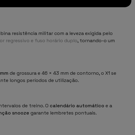
bina resistência militar com a leveza exigida pelo
or regressivo e fuso horário duplo
, tornando-o um
 mm
de grossura e 46 × 43 mm de contorno, o X1 se
nte longos períodos de utilização.
intervalos de treino. O
calendário automático
e a
unção snooze
garante lembretes pontuais.