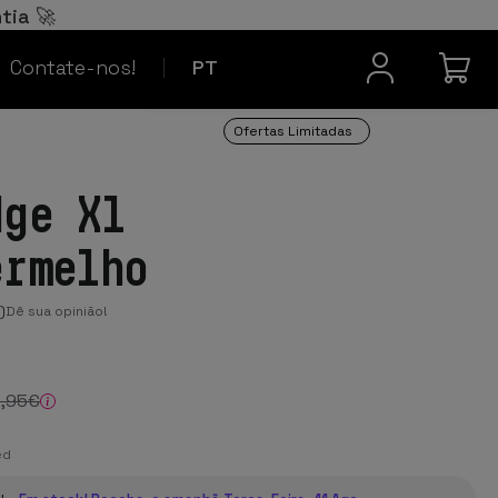
Español
ES
tia 🚀
Contacto
Français
FR
Contate-nos!
PT
Ofertas Limitadas
dge X1
ermelho
)
Dê sua opinião!
9
,95
€
ed