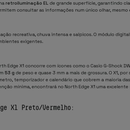
uma
retroiluminação EL
de grande superfície, garantindo cl
permitem consultar as informações num único olhar, mesm
tação recreativa, chuva intensa e salpicos. O módulo digita
mbientes exigentes.
orth Edge X1 concorre com ícones como o
Casio G-Shock D
com
53 g
de peso e quase 3 mm a mais de grossura. O X1, por 
metro, temporizador e calendário que cobrem a maioria da
enção mínima, encontrará no North Edge X1 uma excelente
dge X1 Preto/Vermelho: