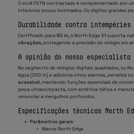
O ecrã FSTN contrastado é complementado por 
interiores pouco iluminados. Os dígitos grandes 
Durabilidade contra intempéries
Certificado para
50 m
, o North Edge X1 suporta na
vibrações
, protegendo a precisão do relógio em a
A opinião do nosso especialista
No segmento de relógios digitais quadrados, ou N
água (200 m) e adiciona cinco alarmes, penaliza 
acessível
, mantendo funções essenciais de cronó
peça ultracompacta, com estética tática e manut
renunciar a mergulhos profundos.
Especificações técnicas North E
Parâmetros gerais
Marca: North Edge