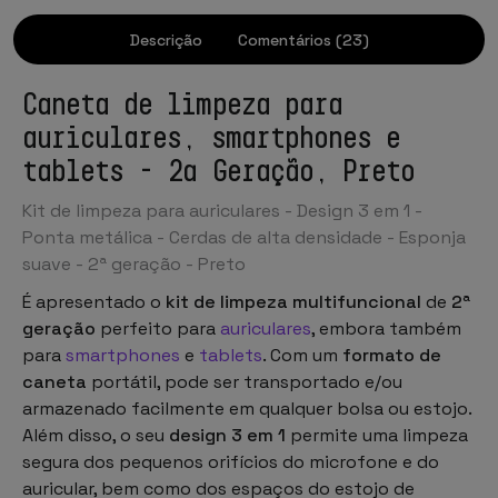
Descrição
Comentários (23)
Caneta de limpeza para
auriculares, smartphones e
tablets - 2ª Geração, Preto
Kit de limpeza para auriculares - Design 3 em 1 -
Ponta metálica - Cerdas de alta densidade - Esponja
suave - 2ª geração - Preto
É apresentado o
kit de limpeza multifuncional
de
2ª
geração
perfeito para
auriculares
, embora também
para
smartphones
e
tablets
. Com um
formato de
caneta
portátil, pode ser transportado e/ou
armazenado facilmente em qualquer bolsa ou estojo.
Além disso, o seu
design 3 em 1
permite uma limpeza
segura dos pequenos orifícios do microfone e do
auricular, bem como dos espaços do estojo de