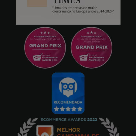
quase chegando a excelentes megapixéis
não é tudo) * Fotos e vídeo (Muito bom sem
ser uma ferramenta cinematográfica, afinal é
um telemóvel) 100% recomendado, não se
esqueçam de comprar a versão de 128Gb ou
256Gb se gostam de fotografia e de captar
momentos em vídeo, eu comprei a versão de
64Gb e continuo muito satisfeito porque
esta coisa suporta cartões SDXC de 1Tb.
Oscal Marine 2 - 4GB/64GB, Laranja
Gil
16/04/2025
Excelente acessório