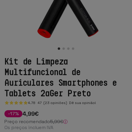
Kit de Limpeza
Multifuncional de
Auriculares Smartphones e
Tablets 2ªGer Preto
4.78
47
(23 opiniões)
Dê sua opinião!
4
,99
€
-
17
%
Preço recomendado
5
,99
€
Os preços incluem IVA