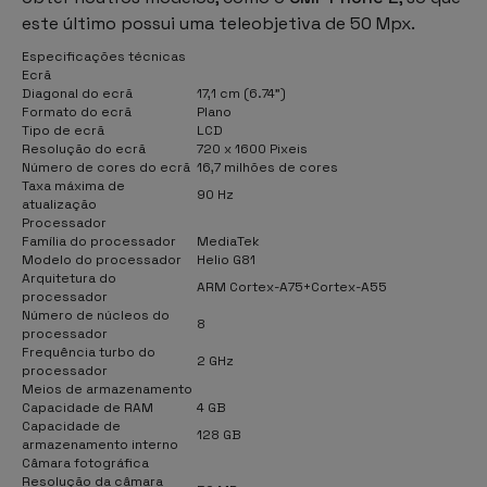
este último possui uma teleobjetiva de 50 Mpx.
Especificações técnicas
Ecrã
Diagonal do ecrã
17,1 cm (6.74")
Formato do ecrã
Plano
Tipo de ecrã
LCD
Resolução do ecrã
720 x 1600 Pixeis
Número de cores do ecrã
16,7 milhões de cores
Taxa máxima de
90 Hz
atualização
Processador
Família do processador
MediaTek
Modelo do processador
Helio G81
Arquitetura do
ARM Cortex-A75+Cortex-A55
processador
Número de núcleos do
8
processador
Frequência turbo do
2 GHz
processador
Meios de armazenamento
Capacidade de RAM
4 GB
Capacidade de
128 GB
armazenamento interno
Câmara fotográfica
Resolução da câmara