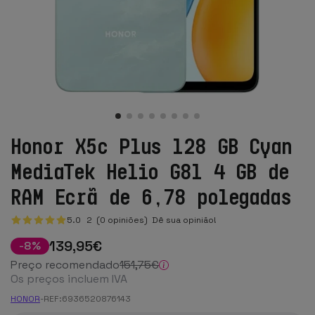
Honor X5c Plus 128 GB Cyan
MediaTek Helio G81 4 GB de
RAM Ecrã de 6,78 polegadas
5.0
2
(0 opiniões)
Dê sua opinião!
139
,95
€
-
8
%
Preço recomendado
151
,75
€
Os preços incluem IVA
HONOR
-
REF:
6936520876143