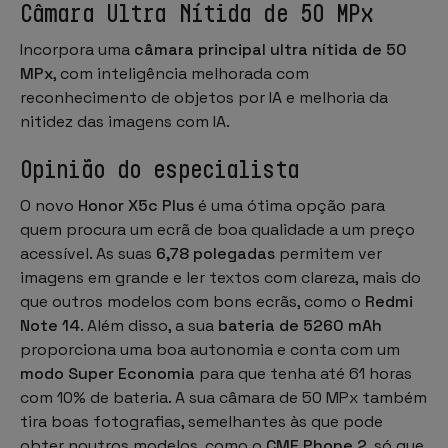
Câmara Ultra Nítida de 50 MPx
Incorpora uma
câmara principal ultra nítida de 50
MPx
, com inteligência melhorada com
reconhecimento de objetos por IA e melhoria da
nitidez das imagens com IA.
Opinião do especialista
O novo
Honor X5c Plus
é uma ótima opção para
quem procura um ecrã de boa qualidade a um preço
acessível. As suas
6,78 polegadas
permitem ver
imagens em grande e ler textos com clareza, mais do
que outros modelos com bons ecrãs, como o
Redmi
Note 14
. Além disso, a sua
bateria de 5260 mAh
proporciona uma boa autonomia e conta com um
modo Super Economia
para que tenha até 61 horas
com 10% de bateria. A sua câmara de 50 MPx também
tira boas fotografias, semelhantes às que pode
obter noutros modelos, como o
CMF Phone 2
, só que