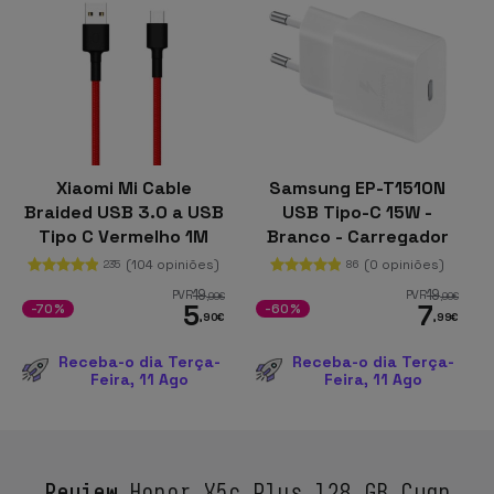
Xiaomi Mi Cable
Samsung EP-T1510N
Braided USB 3.0 a USB
USB Tipo-C 15W -
Tipo C Vermelho 1M
Branco - Carregador
(104 opiniões)
(0 opiniões)
235
86
19
19
PVR
PVR
,99
€
,99
€
5
7
-70%
-60%
,90
€
,99
€
Receba-o dia Terça-
Receba-o dia Terça-
Feira, 11 Ago
Feira, 11 Ago
Review
Honor X5c Plus 128 GB Cyan