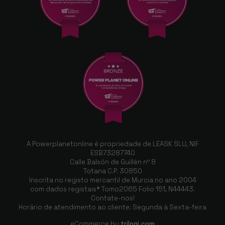
A Powerplanetonline é propriedade de LEASK SLU, NIF
ESB73287740
Calle Balsón de Guillén nº 8
Totana C.P. 30850
Inscrita no registo mercantil de Murcia no ano 2004
com dados registais* Tomo2065 Folio 151, N44443.
Contate-nos!
Horário de atendimento ao cliente: Segunda à Sexta-feira
eCommerce by
trilogi.com