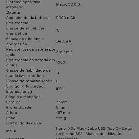
Sistema operativo
MagicOS 9.0
instalado
Bateria
Capacidade da bateria
5260 mAh
Resistência
Classe de eficiência
B
energética
Escala de eficiência
De A a G
energética
Resistência da bateria por
3162 min
ciclo
Resistência da bateria em
1000
ciclos
Classe de fiabilidade de
B
queda livre repetida
Classe de reparabilidade
C
Código IP (Proteção
IP54
Internacional)
Peso e dimensões
Largura
77 mm
Profundidade
8 mm
Altura
167 mm
Peso
186 g
Conteúdo da caixa
Honor X5c Plus - Cabo USB Tipo C - Ejetor
Inclui
do cartão SIM - Manual do utilizador
Não inclui
Carregador