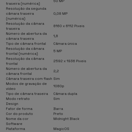
50 MP
traseira (numérica)
Resolução da segunda
câmara traseira
0,08 MP
(numérica)
Resolução da câmara
8160 x 6112 Pixeis
traseira
Número de abertura da
1,8
câmara traseira
Tipo de câmara frontal
Câmara única
Resolução da câmara
5 MP
frontal (numérica)
Resolução da câmara
2592 x 1936 Pixeis
frontal
Número de abertura da
2,2
câmara frontal
Câmara traseira com flash
Sim
Modos de gravação de
1080p
vídeo
Tipo de câmara traseira
Câmara dupla
Modo retrato
Sim
Design
Fator de forma
Barra
Cor do produto
Preto
Nome da cor
Midnight Black
Software
Plataforma
MagicOS