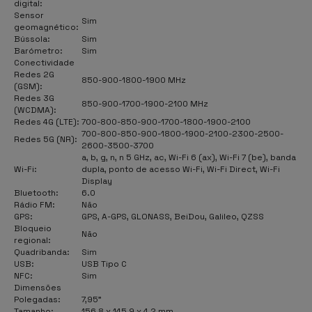
digital:
Sensor
Sim
geomagnético:
Bússola:
Sim
Barómetro:
Sim
Conectividade
Redes 2G
850-900-1800-1900 MHz
(GSM):
Redes 3G
850-900-1700-1900-2100 MHz
(WCDMA):
Redes 4G (LTE):
700-800-850-900-1700-1800-1900-2100
700-800-850-900-1800-1900-2100-2300-2500-
Redes 5G (NR):
2600-3500-3700
a, b, g, n, n 5 GHz, ac, Wi-Fi 6 (ax), Wi-Fi 7 (be), banda
Wi-Fi:
dupla, ponto de acesso Wi-Fi, Wi-Fi Direct, Wi-Fi
Display
Bluetooth:
6.0
Rádio FM:
Não
GPS:
GPS, A-GPS, GLONASS, BeiDou, Galileo, QZSS
Bloqueio
Não
regional:
Quadribanda:
Sim
USB:
USB Tipo C
NFC:
Sim
Dimensões
Polegadas:
7,95"
Tamanho:
156,8 x 145,9 x 4,2 mm