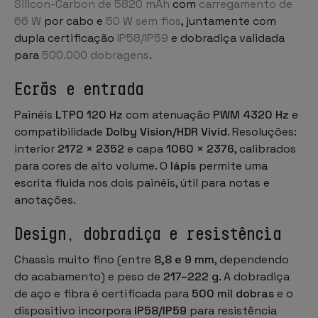
Silicon-Carbon de 5820 mAh
com
carregamento de
66 W
por cabo e
50 W sem fios
, juntamente com
dupla certificação
IP58/IP59
e dobradiça validada
para
500.000 dobragens
.
Ecrãs e entrada
Painéis
LTPO 120 Hz
com atenuação
PWM 4320 Hz
e
compatibilidade
Dolby Vision/HDR Vivid
. Resoluções:
interior
2172 × 2352
e capa
1060 × 2376
, calibrados
para cores de alto volume. O
lápis
permite uma
escrita fluida nos dois painéis, útil para notas e
anotações.
Design, dobradiça e resistência
Chassis muito fino (entre
8,8 e 9 mm
, dependendo
do acabamento) e peso de
217–222 g
. A dobradiça
de aço e fibra é certificada para
500 mil dobras
e o
dispositivo incorpora
IP58/IP59
para resistência