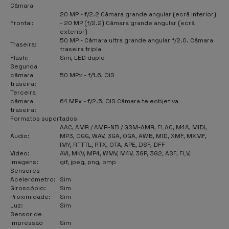
Câmara
20 MP - f/2.2 Câmara grande angular (ecrã interior)
Frontal:
- 20 MP (f/2.2) Câmara grande angular (ecrã
exterior)
50 MP - Câmara ultra grande angular f/2.0. Câmara
Traseira:
traseira tripla
Flash:
Sim, LED duplo
Segunda
câmara
50 MPx - f/1.6, OIS
traseira:
Terceira
câmara
64 MPx - f/2.5, OIS Câmara teleobjetiva
traseira:
Formatos suportados
AAC, AMR / AMR-NB / GSM-AMR, FLAC, M4A, MIDI,
Áudio:
MP3, OGG, WAV, 3GA, OGA, AWB, MID, XMF, MXMF,
IMY, RTTTL, RTX, OTA, APE, DSF, DFF
Vídeo:
AVI, MKV, MP4, WMV, M4V, 3GP, 3G2, ASF, FLV,
Imagens:
gif, jpeg, png, bmp
Sensores
Acelerómetro:
Sim
Giroscópio:
Sim
Proximidade:
Sim
Luz:
Sim
Sensor de
impressão
Sim