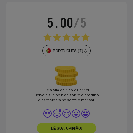
5.00
/5
PORTUGUÊS (1)
Dê a sua opinião e Ganhe!
Deixe a sua opinião sobre o produto
e participará no sorteio mensal!
DÊ SUA OPINIÃO!