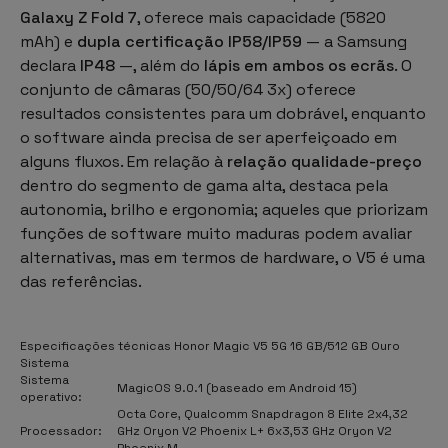
Galaxy Z Fold 7
, oferece mais capacidade (5820
mAh) e
dupla certificação IP58/IP59
— a Samsung
declara
IP48
—, além do
lápis em ambos os ecrãs
. O
conjunto de câmaras (50/50/64 3x) oferece
resultados consistentes para um dobrável, enquanto
o software ainda precisa de ser aperfeiçoado em
alguns fluxos. Em relação à
relação qualidade-preço
dentro do segmento de gama alta, destaca pela
autonomia, brilho e ergonomia; aqueles que priorizam
funções de software muito maduras podem avaliar
alternativas, mas em termos de hardware, o V5 é uma
das referências.
Especificações técnicas Honor Magic V5 5G 16 GB/512 GB Ouro
Sistema
Sistema
MagicOS 9.0.1 (baseado em Android 15)
operativo:
Octa Core, Qualcomm Snapdragon 8 Elite 2x4,32
Processador:
GHz Oryon V2 Phoenix L+ 6x3,53 GHz Oryon V2
Phoenix M