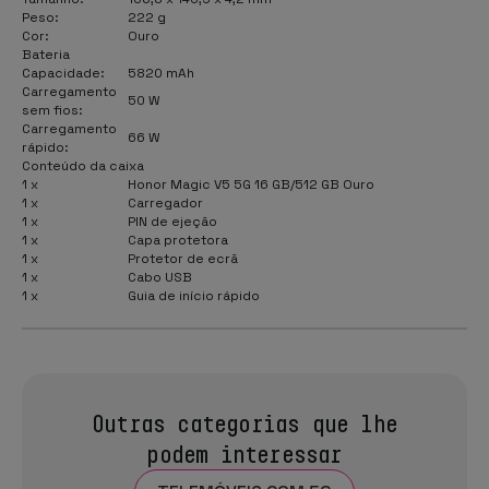
Peso:
222 g
Cor:
Ouro
Bateria
Capacidade:
5820 mAh
Carregamento
50 W
sem fios:
Carregamento
66 W
rápido:
Conteúdo da caixa
1 x
Honor Magic V5 5G 16 GB/512 GB Ouro
1 x
Carregador
1 x
PIN de ejeção
1 x
Capa protetora
1 x
Protetor de ecrã
1 x
Cabo USB
1 x
Guia de início rápido
Outras categorias que lhe
podem interessar