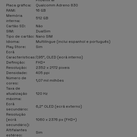
Placa gráfica:
Qualcomm Adreno 830
RAM:
16 GB
Memória
512 GB
interna:
Cartão SD:
Não
SIM:
DualSim
Tipo de cartão:
Nano SIM
Idioma:
Multilíngue (inclui espanhol e português)
Play Store:
Sim
Ecrã
Características:
7,95", OLED (ecrã interno)
Definição:
FHD+
Resolução:
2352 x 2172 pixeis
Densidade:
405 ppi
Número de
1,07 mil milhões
cores:
Taxa de
atualização
120 Hz
máxima:
Ecrã
6,2" OLED (ecrã externo)
secundário:
Resolução
(ecrã
1060 x 2376 px (FHD+)
secundário):
Altifalantes
Sim
estéreo: