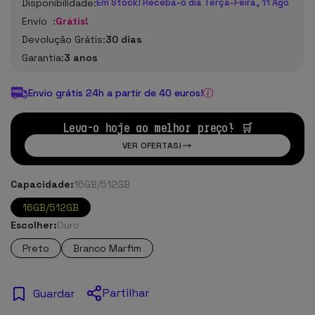
Disponibilidade:
Em Stock! Receba-o dia Terça-Feira, 11 Ago
Envío :
Grátis!
Devolução Grátis:
30 dias
Garantia:
3 anos
Envio grátis 24h a partir de 40 euros!
Leva-o hoje ao melhor preço! 🛒
VER OFERTAS!
Capacidade:
16GB/512GB
16GB/512GB
Escolher:
Ouro
Preto
Branco Marfim
Partilhar
Guardar