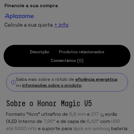
Financie a sua compra
Calcule a sua quota
+ info
Descrição
Produtos relacionados
Comentários (0)
Saiba mais sobre o rótulo de
eficiência energética
ou
informações sobre o produto
.
Sobre o Honor Magic V5
Formato “livro” ultrafino de
8,8 mm
e
217 g
, ecrãs
OLED interno de
7,95"
e de capa de
6,43"
com
HDR
até 5000 nits
e suporte para
lápis em ambos
; bateria