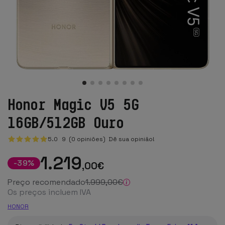
Honor Magic V5 5G
16GB/512GB Ouro
5.0
9
(0 opiniões)
Dê sua opinião!
1.219
-
39
%
,00
€
Preço recomendado
1.999
,00
€
Os preços incluem IVA
HONOR