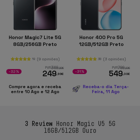
Honor Magic7 Lite 5G
Honor 400 Pro 5G
8GB/256GB Preto
12GB/512GB Preto
(9 opiniões)
(3 opiniões)
19
38
369
799
PVR
PVR
,99
€
,00
€
249
549
-32%
-31%
,99
€
,00
€
Compre agora e receba
Receba-o dia Terça-
entre 10 Ago e 12 Ago
Feira, 11 Ago
3 Review
Honor Magic V5 5G
16GB/512GB Ouro