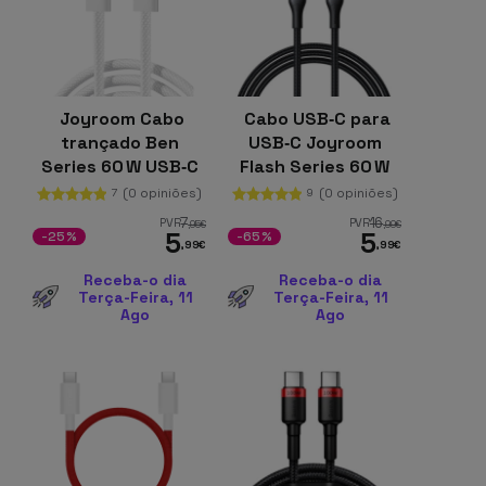
Joyroom Cabo
Cabo USB‑C para
trançado Ben
USB‑C Joyroom
Series 60 W USB‑C
Flash Series 60 W
para USB‑C 1 m
2 m, Preto
(0 opiniões)
(0 opiniões)
7
9
(Branco)
7
16
PVR
PVR
,95
€
,99
€
5
5
-25%
-65%
,99
€
,99
€
Receba-o dia
Receba-o dia
Terça-Feira, 11
Terça-Feira, 11
Ago
Ago