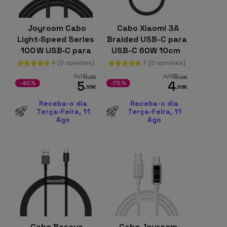
Joyroom Cabo
Cabo Xiaomi 3A
Light‑Speed Series
Braided USB-C para
100 W USB‑C para
USB-C 60W 10cm
USB‑C 1,2 m (Preto)
(0 opiniões)
(0 opiniões)
3
3
9
19
PVR
PVR
,95
€
,99
€
5
4
-40%
-75%
,95
€
,99
€
Receba-o dia
Receba-o dia
Terça-Feira, 11
Terça-Feira, 11
Ago
Ago
Cabo Baseus
Cabo Joyroom