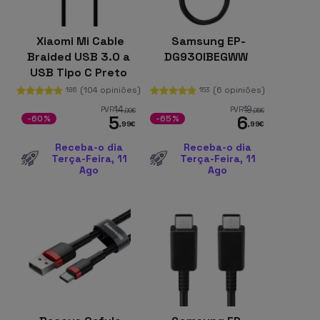
Xiaomi Mi Cable
Samsung EP-
Braided USB 3.0 a
DG930IBEGWW
USB Tipo C Preto
1M
(104 opiniões)
(6 opiniões)
186
153
14
19
PVR
PVR
,99
€
,95
€
5
6
-60%
-65%
,99
€
,99
€
Receba-o dia
Receba-o dia
Terça-Feira, 11
Terça-Feira, 11
Ago
Ago