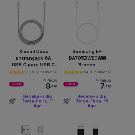
Xiaomi Cabo
Samsung EP-
entrançado 6A
DA705BWEGWW
USB‑C para USB‑C
Branco
120 W 2 m
(3 opiniões)
(0 opiniões)
109
94
19
22
PVR
PVR
,95
€
,99
€
9
7
-50%
-65%
,99
€
,99
€
Receba-o dia
Receba-o dia
Terça-Feira, 11
Terça-Feira, 11
Ago
Ago