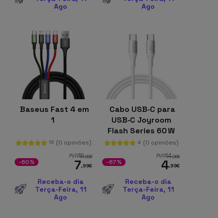
Ago
Ago
Baseus Fast 4 em
Cabo USB‑C para
1
USB‑C Joyroom
Flash Series 60 W
1 m, Branco
(0 opiniões)
(0 opiniões)
13
4
19
14
PVR
PVR
,99
€
,96
€
7
4
-60%
-67%
,99
€
,99
€
Receba-o dia
Receba-o dia
Terça-Feira, 11
Terça-Feira, 11
Ago
Ago