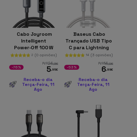
Cabo Joyroom
Baseus Cabo
Intelligent
Trançado USB Tipo
Power‑Off 100 W
C para Lightning
USB‑C para USB‑C
Apple 20W 1m
(0 opiniões)
(3 opiniões)
2
14
1,2 m, Preto
Branco
24
14
PVR
PVR
,95
€
,99
€
5
6
-76%
-53%
,95
€
,99
€
Receba-o dia
Receba-o dia
Terça-Feira, 11
Terça-Feira, 11
Ago
Ago