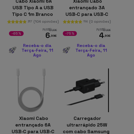
Cabo Xiaomi 6A
Xiaomi Cabo
USB Tipo A a USB
entrançado 3A
Tipo C 1m Branco
USB‑C para USB‑C
60 W 1 m
(104 opiniões)
(0 opiniões)
317
114
19
19
PVR
PVR
,99
€
,99
€
6
4
-65%
-75%
,99
€
,90
€
Receba-o dia
Receba-o dia
Terça-Feira, 11
Terça-Feira, 11
Ago
Ago
Xiaomi Cabo
Carregador
entrançado 6A
ultrarrápido 25W
USB‑C para USB‑C
com cabo Samsung