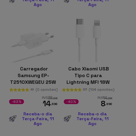
Ago
Ago
Carregador
Cabo Xiaomi USB
Samsung EP-
Tipo C para
T2510XWEGEU 25W
Lightning MFI 18W
1m
(0 opiniões)
(104 opiniões)
49
201
39
14
PVR
PVR
,99
€
,99
€
14
8
-63%
-40%
,99
€
,99
€
Receba-o dia
Receba-o dia
Terça-Feira, 11
Terça-Feira, 11
Ago
Ago