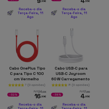
9
4
,99
€
,95
€
Receba-o dia
Receba-o dia
Terça-Feira, 11
Terça-Feira, 11
Ago
Ago
Cabo OnePlus Tipo
Cabo USB‑C para
C para Tipo C 100
USB‑C Joyroom
cm Vermelho
60 W Carregamento
Rápido 1 m, Branca
(0 opiniões)
(0 opiniões)
7
31
24
7
PVR
PVR
,99
€
,95
€
16
4
-32%
-38%
,99
€
,95
€
Receba-o dia
Receba-o dia
Terça-Feira, 11
Terça-Feira, 11