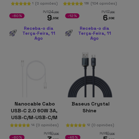
Rápido 3 em 1 240W
(0 opiniões)
(104 opiniões)
1
138
USB-C
24
7
PVR
PVR
,95
€
,95
€
9
6
-60%
-12%
,95
€
,99
€
Receba-o dia
Receba-o dia
Terça-Feira, 11
Terça-Feira, 11
Ago
Ago
Nanocable Cabo
Baseus Crystal
USB-C 2.0 60W 3A,
Shine
USB-C/M-USB-C/M
Branco
(0 opiniões)
(0 opiniões)
14
12
10
10
PVR
PVR
,00
€
,99
€
-60%
-45%