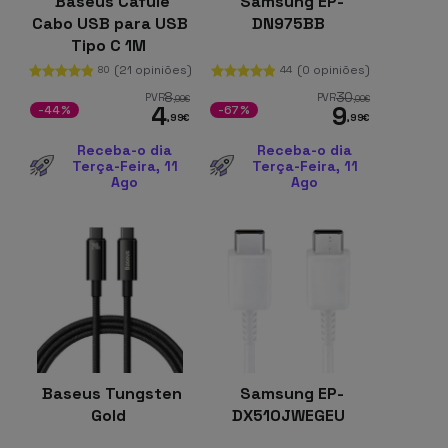
Baseus Cafule
Samsung EP-
Cabo USB para USB
DN975BB
Tipo C 1M
(21 opiniões)
(0 opiniões)
80
44
8
30
PVR
PVR
,99
€
,00
€
4
9
-44%
-67%
,99
€
,99
€
Receba-o dia
Receba-o dia
Terça-Feira, 11
Terça-Feira, 11
Ago
Ago
Baseus Tungsten
Samsung EP-
Gold
DX510JWEGEU