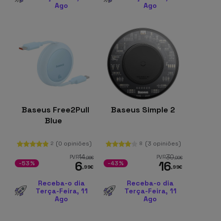
Ago
Ago
Baseus Free2Pull
Baseus Simple 2
Blue
(0 opiniões)
(3 opiniões)
2
8
14
30
PVR
PVR
,96
€
,00
€
6
16
-53%
-43%
,99
€
,99
€
Receba-o dia
Receba-o dia
Terça-Feira, 11
Terça-Feira, 11
Ago
Ago