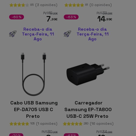
120 W 1 m
(3 opiniões)
(0 opiniões)
85
61
19
39
PVR
PVR
,99
€
,99
€
7
14
-60%
-63%
,99
€
,99
€
Receba-o dia
Receba-o dia
Terça-Feira, 11
Terça-Feira, 11
Ago
Ago
Cabo USB Samsung
Carregador
EP-DA705 USB C
Samsung EP-TA800
Preto
USB-C 25W Preto
(1 opiniões)
(16 opiniões)
105
260
30
34
PVR
PVR
,00
€
,99
€
-70%
-63%