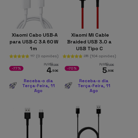
Xiaomi Cabo USB‑A
Xiaomi Mi Cable
para USB‑C 3 A 60 W
Braided USB 3.0 a
1 m
USB Tipo C
Vermelho 1M
(0 opiniões)
(104 opiniões)
117
235
19
19
PVR
PVR
,99
€
,99
€
4
5
-77%
-70%
,50
€
,90
€
Receba-o dia
Receba-o dia
Terça-Feira, 11
Terça-Feira, 11
Ago
Ago