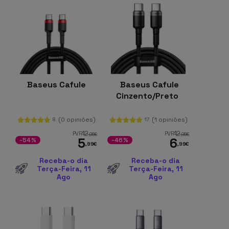
Baseus Cafule
Baseus Cafule
Cinzento/Preto
(0 opiniões)
(1 opiniões)
8
17
12
12
PVR
PVR
,95
€
,95
€
5
6
-54%
-46%
,99
€
,99
€
Receba-o dia
Receba-o dia
Terça-Feira, 11
Terça-Feira, 11
Ago
Ago