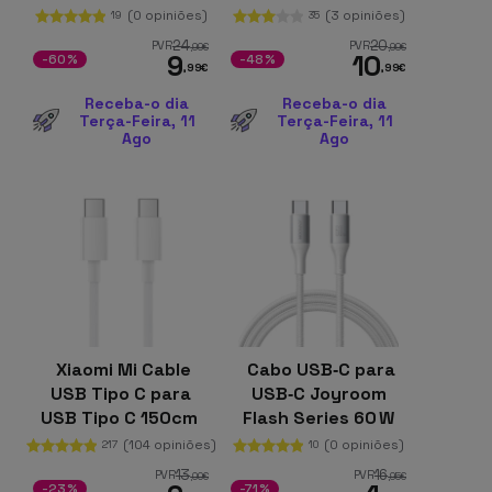
(0 opiniões)
(3 opiniões)
19
35
24
20
PVR
PVR
,99
€
,99
€
9
10
-60%
-48%
,99
€
,99
€
Receba-o dia
Receba-o dia
Terça-Feira, 11
Terça-Feira, 11
Ago
Ago
Xiaomi Mi Cable
Cabo USB‑C para
USB Tipo C para
USB‑C Joyroom
USB Tipo C 150cm
Flash Series 60 W
2 m, Branco
(104 opiniões)
(0 opiniões)
217
10
13
16
PVR
PVR
,00
€
,95
€
-23%
-71%