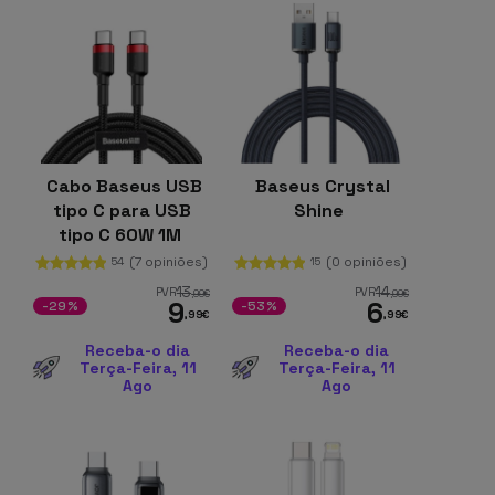
Cabo Baseus USB
Baseus Crystal
tipo C para USB
Shine
tipo C 60W 1M
(7 opiniões)
(0 opiniões)
54
15
13
14
PVR
PVR
,99
€
,99
€
9
6
-29%
-53%
,99
€
,99
€
Receba-o dia
Receba-o dia
Terça-Feira, 11
Terça-Feira, 11
Ago
Ago