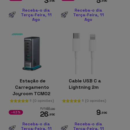
3
5
,99
€
,99
€
Receba-o dia
Receba-o dia
Terça-Feira, 11
Terça-Feira, 11
Ago
Ago
Estação de
Cable USB C a
Carregamento
Lightning 2m
Joyroom TCM02
(0 opiniões)
(0 opiniões)
5
5
46
PVR
,98
€
9
26
-43%
,99
€
,95
€
Receba-o dia
Receba-o dia
Terça-Feira, 11
Terça-Feira, 11