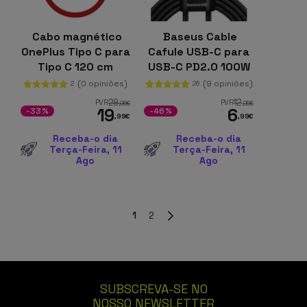
Cabo magnético
Baseus Cable
OnePlus Tipo C para
Cafule USB-C para
Tipo C 120 cm
USB-C PD2.0 100W
Vermelho
2m
(0 opiniões)
(9 opiniões)
2
26
29
12
PVR
PVR
,95
€
,95
€
19
6
-33%
-46%
,99
€
,99
€
Receba-o dia
Receba-o dia
Terça-Feira, 11
Terça-Feira, 11
Ago
Ago
1
2
SUBSCREVA-SE NO
NOSSO NEWSLETTER