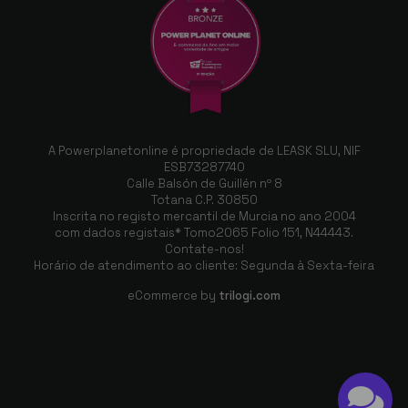
A Powerplanetonline é propriedade de LEASK SLU, NIF
ESB73287740
Calle Balsón de Guillén nº 8
Totana C.P. 30850
Inscrita no registo mercantil de Murcia no ano 2004
com dados registais* Tomo2065 Folio 151, N44443.
Contate-nos!
Horário de atendimento ao cliente: Segunda à Sexta-feira
eCommerce by
trilogi.com