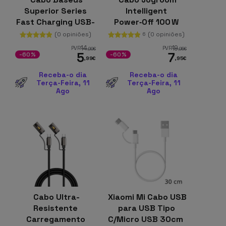
Superior Series
Intelligent
Fast Charging USB-
Power‑Off 100 W
A para USB-C 66W
USB‑C para USB‑C
(0 opiniões)
(0 opiniões)
6
2m
1,2 m, Branco
14
19
PVR
PVR
,99
€
,95
€
5
7
-60%
-60%
,99
€
,95
€
Receba-o dia
Receba-o dia
Terça-Feira, 11
Terça-Feira, 11
Ago
Ago
Cabo Ultra-
Xiaomi Mi Cabo USB
Resistente
para USB Tipo
Carregamento
C/Micro USB 30cm