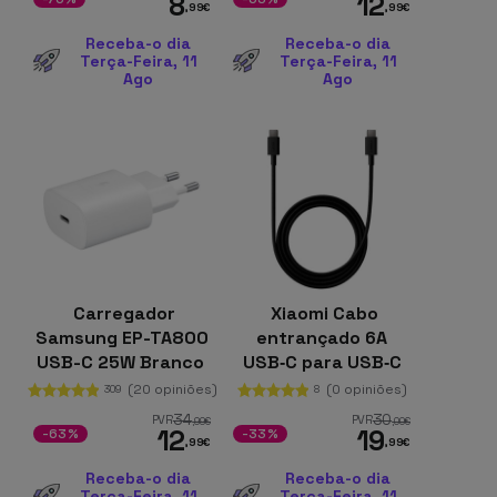
8
12
,99
€
,99
€
Receba-o dia
Receba-o dia
Terça-Feira, 11
Terça-Feira, 11
Ago
Ago
Carregador
Xiaomi Cabo
Samsung EP-TA800
entrançado 6A
USB-C 25W Branco
USB‑C para USB‑C
USB4 240 W 1 m
(20 opiniões)
(0 opiniões)
309
8
34
30
PVR
PVR
,99
€
,00
€
12
19
-63%
-33%
,99
€
,99
€
Receba-o dia
Receba-o dia
Terça-Feira, 11
Terça-Feira, 11