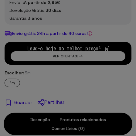
Envío :
A partir de 2,95€
Devolução Grátis:
30 dias
Garantia:
3 anos
Envio grátis 24h a partir de 40 euros!
Leva-o hoje ao melhor preço! 🛒
VER OFERTAS!
Escolher:
3m
1m
Partilhar
Guardar
Descrição
Produtos relacionados
Comentários (0)