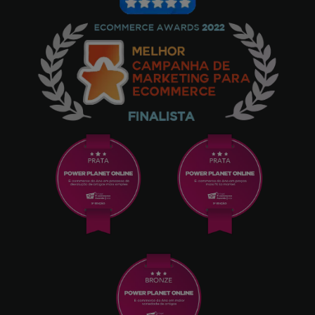
27/06/2025
Excelente relação qualidade/preço
Manuel Roldan Dominguez
19/01/2025
Estou satisfeito com o cabo, utilizo-o no
carro e tem um comprimento ótimo.
Diana Carvalho
17/11/2024
Muito bom e prático - 30 cm