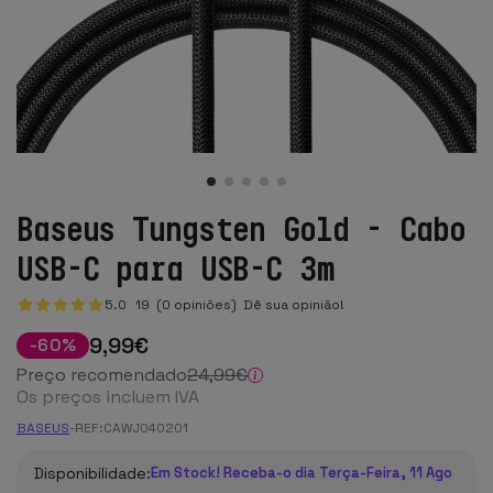
Baseus Tungsten Gold - Cabo
USB-C para USB-C 3m
5.0
19
(0 opiniões)
Dê sua opinião!
9
,99
€
-
60
%
Preço recomendado
24
,99
€
Os preços incluem IVA
BASEUS
-
REF:
CAWJ040201
Disponibilidade:
Em Stock! Receba-o dia Terça-Feira, 11 Ago