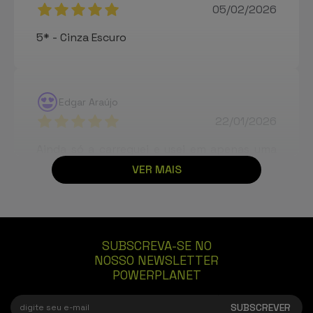
05/02/2026
5* - Cinza Escuro
Edgar Araújo
22/01/2026
Ainda só a carreguei e usei em apenas uma
carga. Cumpre aquilo que anuncia! Carga
VER MAIS
rápida (22W). Não é muito pesada e é
bastante ergonômica. Compraria
novamente, ai por cima o preço está
bastante apelativo! - Cinza
SUBSCREVA-SE NO
NOSSO NEWSLETTER
POWERPLANET
Pais