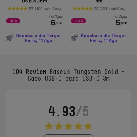
USB 30cm
1m
(104 opiniões)
(104 opiniões)
138
122
7
9
PVR
PVR
,95
€
,95
€
6
5
-12%
-40%
,99
€
,99
€
Receba-o dia Terça-
Receba-o dia Terça-
Feira, 11 Ago
Feira, 11 Ago
104 Review
Baseus Tungsten Gold -
Cabo USB-C para USB-C 3m
4.93
/5