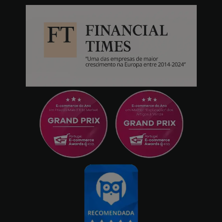
03/10/2025
Bastante robusto e resistente
especialmente com o valor com desconto.
Como sempre excelente serviço de entrega e
resposta da powerplanet. Pedido n°:
1528346 - Vermelho
Ricardo Sousa
11/07/2025
Muito prático e carregamento sólido. Sem
falhas na carga. - Preto
Martins