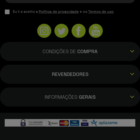
10/01/2026
Eu li e aceito a
Política de privacidade
e os
Termos de uso
Vicfer Ortiz
21/12/2025
CONDIÇÕES DE
COMPRA
Boa qualidade e robustez - Vermelho
REVENDEDORES
Turbomar Energia Lda
17/11/2025
INFORMAÇÕES
GERAIS
Ótima construção, cumpre as expecatativas.
Pedro Lopes