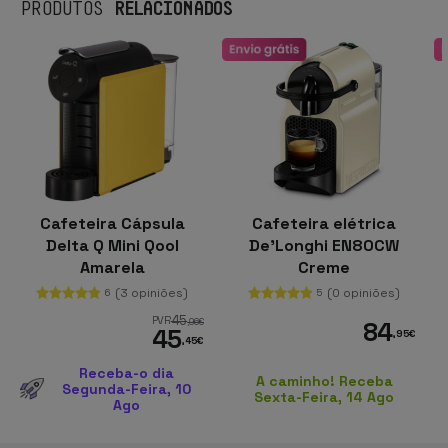
RELACIONADOS
PRODUTOS
Cafeteira Cápsula
Cafeteira elétrica
Delta Q Mini Qool
De'Longhi EN80CW
Amarela
Creme
(3 opiniões)
(0 opiniões)
6
5
45
PVR
,96
€
84
45
,95
€
,45
€
Receba-o dia
A caminho! Receba
Segunda-Feira, 10
Sexta-Feira, 14 Ago
Ago