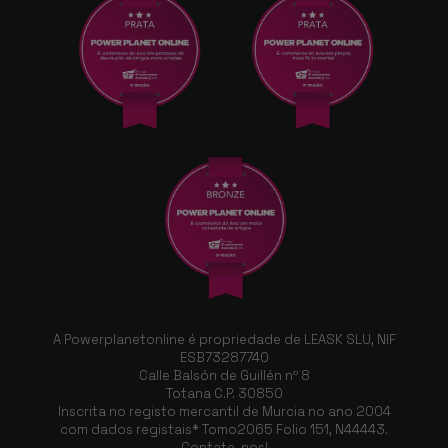
A Powerplanetonline é propriedade de LEASK SLU, NIF
ESB73287740
Calle Balsón de Guillén nº 8
Totana C.P. 30850
Inscrita no registo mercantil de Murcia no ano 2004
com dados registais* Tomo2065 Folio 151, N44443.
Contate-nos!