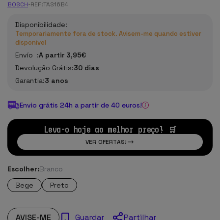
BOSCH
-
REF:
TAS16B4
Disponibilidade:
Temporariamente fora de stock. Avisem-me quando estiver
disponível
Envío :
A partir 3,95€
Devolução Grátis:
30 dias
Garantia:
3 anos
Envio grátis 24h a partir de 40 euros!
Leva-o hoje ao melhor preço! 🛒
VER OFERTAS!
Escolher:
Branco
Bege
Preto
AVISE-ME
Partilhar
Guardar