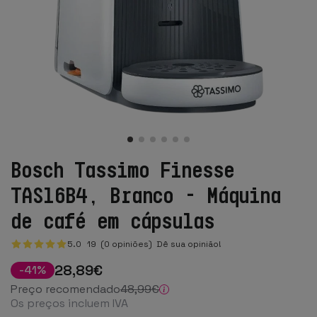
Bosch Tassimo Finesse
TAS16B4, Branco - Máquina
de café em cápsulas
5.0
19
(0 opiniões)
Dê sua opinião!
28
,89
€
-
41
%
Preço recomendado
48
,99
€
Os preços incluem IVA