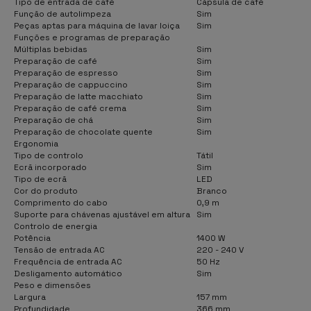
Tipo de entrada de café
Cápsula de café
Função de autolimpeza
Sim
Peças aptas para máquina de lavar loiça
Sim
Funções e programas de preparação
Múltiplas bebidas
Sim
Preparação de café
Sim
Preparação de espresso
Sim
Preparação de cappuccino
Sim
Preparação de latte macchiato
Sim
Preparação de café crema
Sim
Preparação de chá
Sim
Preparação de chocolate quente
Sim
Ergonomia
Tipo de controlo
Tátil
Ecrã incorporado
Sim
Tipo de ecrã
LED
Cor do produto
Branco
Comprimento do cabo
0,9 m
Suporte para chávenas ajustável em altura
Sim
Controlo de energia
Potência
1400 W
Tensão de entrada AC
220 - 240 V
Frequência de entrada AC
50 Hz
Desligamento automático
Sim
Peso e dimensões
Largura
157 mm
Profundidade
366 mm