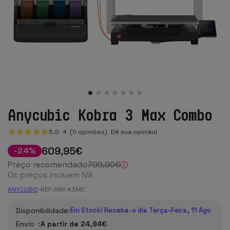
Anycubic Kobra 3 Max Combo
5.0
4
(0 opiniões)
Dê sua opinião!
609
,95
€
-
24
%
Preço recomendado
799
,00
€
Os preços incluem IVA
ANYCUBIC
-
REF:
ANY-K3MC
Disponibilidade:
Em Stock! Receba-o dia Terça-Feira, 11 Ago
Envío :
A partir de 24,94€