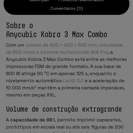
Comentários (0)
Sobre o
Anycubic Kobra 3 Max Combo
Com um
volume de 420 × 420 × 500 mm, velocidade
de 600 mm/s e sistema multicolorido ACE Pro
, a
Anycubic Kobra 3 Max Combo está entre as melhores
impressoras FDM de grande formato. A sua base de
800 W atinge 60 °C em apenas 125 s, enquanto o
nivelamento automático
LeviQ 3.0
e a aceleração de
10 000 mm/s² mantêm a primeira camada impecável,
mesmo em peças XXL.
Volume de construção extragrande
A
capacidade de 88 L
permite imprimir capacetes,
protótipos em escala real ou até seis figuras de 200