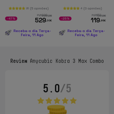
(5 opiniões)
(0 opiniões)
20
4
999
159
PVR
PVR
,00
€
,99
€
529
119
-47%
-25%
,00
€
,95
€
Receba-o dia Terça-
Receba-o dia Terça-
Feira, 11 Ago
Feira, 11 Ago
Review
Anycubic Kobra 3 Max Combo
5.0
/5