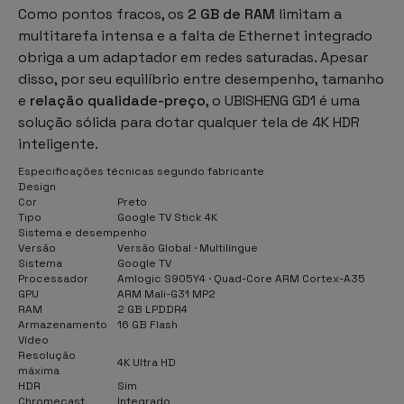
Como pontos fracos, os
2 GB de RAM
limitam a
multitarefa intensa e a falta de Ethernet integrado
obriga a um adaptador em redes saturadas. Apesar
disso, por seu equilíbrio entre desempenho, tamanho
e
relação qualidade-preço
, o UBISHENG GD1 é uma
solução sólida para dotar qualquer tela de 4K HDR
inteligente.
Especificações técnicas segundo fabricante
Design
Cor
Preto
Tipo
Google TV Stick 4K
Sistema e desempenho
Versão
Versão Global · Multilíngue
Sistema
Google TV
Processador
Amlogic S905Y4 · Quad-Core ARM Cortex-A35
GPU
ARM Mali-G31 MP2
RAM
2 GB LPDDR4
Armazenamento
16 GB Flash
Vídeo
Resolução
4K Ultra HD
máxima
HDR
Sim
Chromecast
Integrado