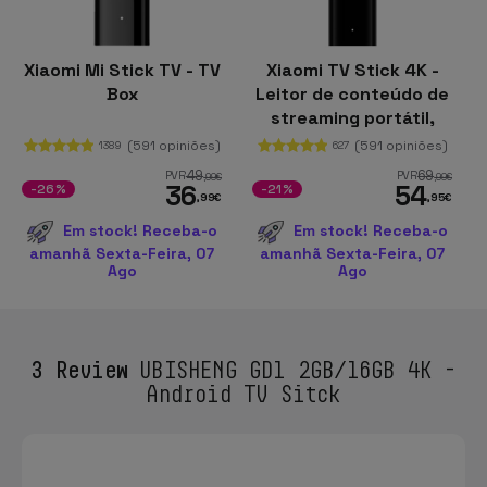
Xiaomi Mi Stick TV - TV
Xiaomi TV Stick 4K -
Box
Leitor de conteúdo de
streaming portátil,
Android TV
(591 opiniões)
(591 opiniões)
1389
627
49
69
PVR
PVR
,99
€
,99
€
36
54
-26%
-21%
,99
€
,95
€
Em stock! Receba-o
Em stock! Receba-o
amanhã Sexta-Feira, 07
amanhã Sexta-Feira, 07
Ago
Ago
3 Review
UBISHENG GD1 2GB/16GB 4K -
Android TV Sitck