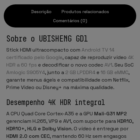
Descrição
Produtos relacionados
Comentários (0)
Sobre o UBISHENG GD1
Stick HDMI ultracompacto com
Android TV 14
certificado pelo Google
, capaz de reproduzir vídeo
4K
HDR a 60 fps
e decodificar o novo codec
AV1
. Seu SoC
Amlogic S905Y4
, junto a
2 GB LPDDR4
e
16 GB eMMC
,
garante menus ágeis e compatibilidade com Netflix,
Prime Video ou Disney+ na máxima qualidade.
Desempenho 4K HDR integral
A CPU Quad Core Cortex-A35 e a GPU
Mali-G31 MP2
gerenciam H.265, VP9 e AV1, com suporte para
HDR10,
HDR10+, HLG e Dolby Vision
. O vídeo é entregue por
HDMI 2.0 com CEC
, mantendo 60 Hz sem engasgos