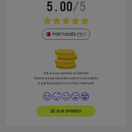
5.00
/5
PORTUGUÊS (1)
Dê a sua opinião e Ganhe!
Deixe a sua opinião sobre o produto
e participará no sorteio mensal!
DÊ SUA OPINIÃO!