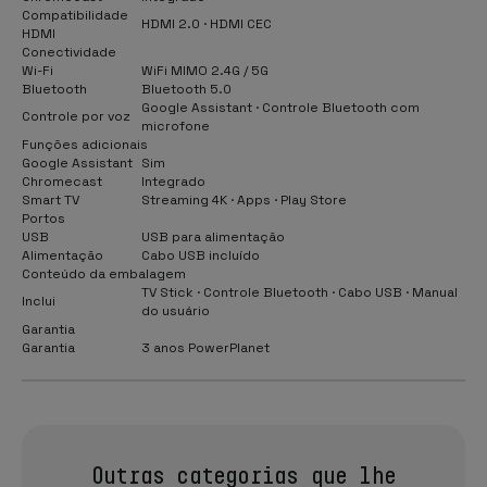
Compatibilidade
HDMI 2.0 · HDMI CEC
HDMI
Conectividade
Wi-Fi
WiFi MIMO 2.4G / 5G
Bluetooth
Bluetooth 5.0
Google Assistant · Controle Bluetooth com
Controle por voz
microfone
Funções adicionais
Google Assistant
Sim
Chromecast
Integrado
Smart TV
Streaming 4K · Apps · Play Store
Portos
USB
USB para alimentação
Alimentação
Cabo USB incluído
Conteúdo da embalagem
TV Stick · Controle Bluetooth · Cabo USB · Manual
Inclui
do usuário
Garantia
Garantia
3 anos PowerPlanet
Outras categorias que lhe