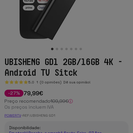
UBISHENG GD1 2GB/16GB 4K -
Android TV Sitck
5.0
1
(0 opiniões)
Dê sua opinião!
79
,99
€
-
27
%
Preço recomendado
109
,99
€
Os preços incluem IVA
POWERTV
-
REF:
UBISHENG GD1
Disponibilidade: