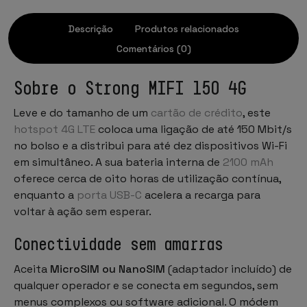
Descrição
Produtos relacionados
Comentários (0)
Sobre o Strong MIFI 150 4G
Leve e do tamanho de um
cartão de crédito
, este
hotspot 4G LTE
coloca uma ligação de até 150 Mbit/s
no bolso e a distribui para até dez dispositivos Wi-Fi
em simultâneo. A sua bateria interna de
2100 mAh
oferece cerca de oito horas de utilização contínua,
enquanto a
porta USB-C
acelera a recarga para
voltar à ação sem esperar.
Conectividade sem amarras
Aceita
MicroSIM ou NanoSIM
(adaptador incluído) de
qualquer operador e se conecta em segundos, sem
menus complexos ou software adicional. O módem