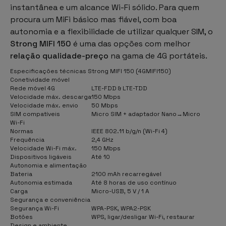
instantânea e um alcance Wi-Fi sólido. Para quem
procura um
MiFi
básico mas fiável, com boa
autonomia e a flexibilidade de utilizar qualquer SIM, o
Strong MIFI 150
é uma das opções com melhor
relação qualidade-preço
na gama de 4G portáteis.
Especificações técnicas Strong MIFI 150 (4GMIFI150)
Conetividade móvel
Rede móvel 4G
LTE-FDD & LTE-TDD
Velocidade máx. descarga
150 Mbps
Velocidade máx. envio
50 Mbps
SIM compatíveis
Micro SIM + adaptador Nano→Micro
Wi-Fi
Normas
IEEE 802.11 b/g/n (Wi-Fi 4)
Frequência
2,4 GHz
Velocidade Wi-Fi máx.
150 Mbps
Dispositivos ligáveis
Até 10
Autonomia e alimentação
Bateria
2100 mAh recarregável
Autonomia estimada
Até 8 horas de uso contínuo
Carga
Micro-USB, 5 V / 1 A
Segurança e conveniência
Segurança Wi-Fi
WPA-PSK, WPA2-PSK
Botões
WPS, ligar/desligar Wi-Fi, restaurar
Design e ambiente