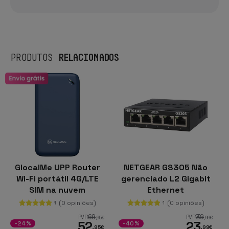
RELACIONADOS
PRODUTOS
GlocalMe UPP Router
NETGEAR GS305 Não
Wi-Fi portátil 4G/LTE
gerenciado L2 Gigabit
SIM na nuvem
Ethernet
(10/100/1000) Preto
(0 opiniões)
(0 opiniões)
1
1
69
39
PVR
PVR
,95
€
,99
€
52
23
-24%
-40%
,95
€
,99
€