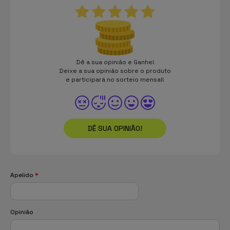
Dê a sua opinião e Ganhe!
Deixe a sua opinião sobre o produto
e participará no sorteio mensal!
DÊ SUA OPINIÃO!
Apelido
*
Opinião