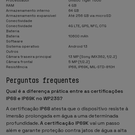
Processador
Unisoc Tiger T606
RAM
4 GB
Armazenamento interno
64 GB
Armazenamento expansível
Até 256 GB via microSD
Conectividade
Conectividade
4G LTE, GPS, NFC, OTG
Bateria
Bateria
10600 mAh
Software
Sistema operativo
Android 13
Outros
Câmara traseira principal
13 MP (Sony IMX362, f/2.2)
Câmara frontal
5 MP (f/2.2)
Resistência
IP68, IP69K, MIL-STD-810H
Perguntas frequentes
Qual é a diferença prática entre as certificações
IP68 e IP69K no WP23S?
A certificação
IP68
atesta que o dispositivo resiste à
imersão prolongada em água a uma determinada
profundidade.
A certificação IP69K
vai um passo
além e garante proteção contra jatos de água a alta