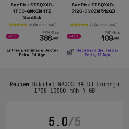
SanDisk SDSQXAO-
SanDisk SDSQXAO-
1T00-GN6ZN 1TB
512G-GNCZN 512GB
SanDisk
(16 opiniões)
(12 opiniões)
20
23
431
191
PVR
PVR
,15
€
,99
€
386
109
-10%
-43%
,95
€
,95
€
Entrega estimada Sexta-
Receba-o dia Terça-
Feira, 14 Ago
Feira, 11 Ago
Review
Oukitel WP23S 64 GB Laranja
IP68 10600 mAh 4 GB
5.0
/5