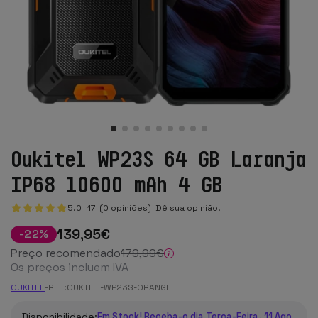
Oukitel WP23S 64 GB Laranja
IP68 10600 mAh 4 GB
5.0
17
(0 opiniões)
Dê sua opinião!
139
,95
€
-
22
%
Preço recomendado
179
,99
€
Os preços incluem IVA
OUKITEL
-
REF:
OUKTIEL-WP23S-ORANGE
Disponibilidade:
Em Stock! Receba-o dia Terça-Feira, 11 Ago