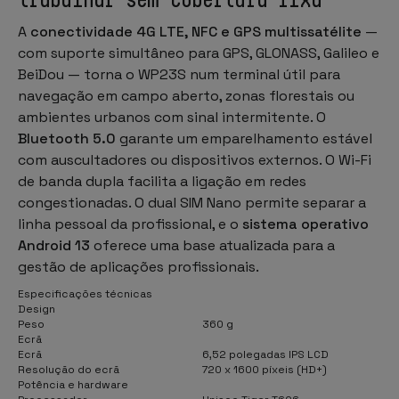
A
conectividade 4G LTE, NFC e GPS multissatélite
—
com suporte simultâneo para GPS, GLONASS, Galileo e
BeiDou — torna o WP23S num terminal útil para
navegação em campo aberto, zonas florestais ou
ambientes urbanos com sinal intermitente. O
Bluetooth 5.0
garante um emparelhamento estável
com auscultadores ou dispositivos externos. O Wi-Fi
de banda dupla facilita a ligação em redes
congestionadas. O dual SIM Nano permite separar a
linha pessoal da profissional, e o
sistema operativo
Android 13
oferece uma base atualizada para a
gestão de aplicações profissionais.
Especificações técnicas
Design
Peso
360 g
Ecrã
Ecrã
6,52 polegadas IPS LCD
Resolução do ecrã
720 x 1600 píxeis (HD+)
Potência e hardware