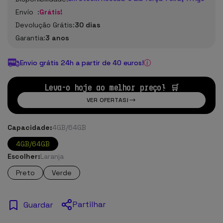
Envío :
Grátis!
Devolução Grátis:
30 dias
Garantia:
3 anos
Envio grátis 24h a partir de 40 euros!
Leva-o hoje ao melhor preço! 🛒
VER OFERTAS!
Capacidade:
4GB/64GB
4GB/64GB
Escolher:
Laranja
Preto
Verde
Partilhar
Guardar