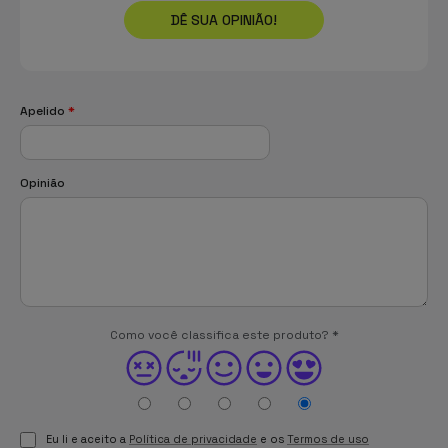
DÊ SUA OPINIÃO!
Apelido
*
Opinião
Como você classifica este produto?
*
Eu li e aceito a
Política de privacidade
e os
Termos de uso