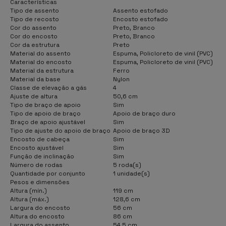
Características
Tipo de assento
Assento estofado
Tipo de recosto
Encosto estofado
Cor do assento
Preto, Branco
Cor do encosto
Preto, Branco
Cor da estrutura
Preto
Material do assento
Espuma, Policloreto de vinil (PVC)
Material do encosto
Espuma, Policloreto de vinil (PVC)
Material da estrutura
Ferro
Material da base
Nylon
Classe de elevação a gás
4
Ajuste de altura
50,6 cm
Tipo de braço de apoio
Sim
Tipo de apoio de braço
Apoio de braço duro
Braço de apoio ajustável
Sim
Tipo de ajuste do apoio de braço
Apoio de braço 3D
Encosto de cabeça
Sim
Encosto ajustável
Sim
Função de inclinação
Sim
Número de rodas
5 roda(s)
Quantidade por conjunto
1 unidade(s)
Pesos e dimensões
Altura (mín.)
119 cm
Altura (máx.)
128,6 cm
Largura do encosto
56 cm
Altura do encosto
86 cm
Largura do assento
54,5 cm