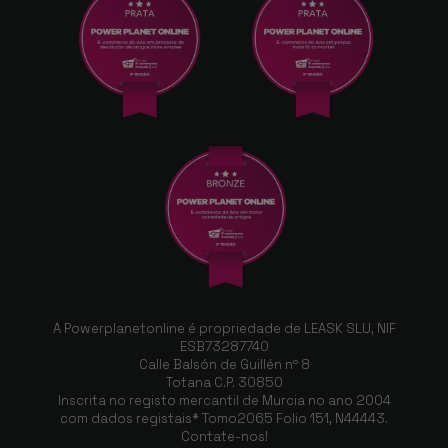
A Powerplanetonline é propriedade de LEASK SLU, NIF
ESB73287740
Calle Balsón de Guillén nº 8
Totana C.P. 30850
Inscrita no registo mercantil de Murcia no ano 2004
com dados registais* Tomo2065 Folio 151, N44443.
Contate-nos!