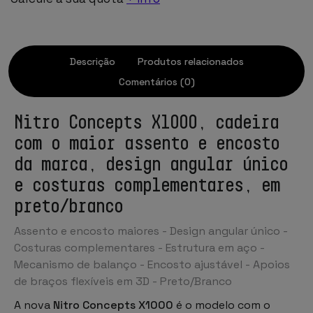
Descrição
Produtos relacionados
Comentários (0)
Nitro Concepts X1000, cadeira
com o maior assento e encosto
da marca, design angular único
e costuras complementares, em
preto/branco
Assento e encosto maiores - Design angular único -
Costuras complementares - Estrutura em aço -
Mecanismo de balanço - Encosto ajustável - Apoios
de braços flexíveis em 3D - Preto/Branco
A nova
Nitro Concepts X1000
é o modelo com o