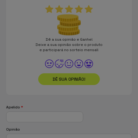
Dê a sua opinião e Ganhe!
Deixe a sua opinião sobre o produto
e participará no sorteio mensal!
DÊ SUA OPINIÃO!
Apelido
*
Opinião