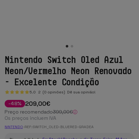
Nintendo Switch Oled Azul
Neon/Vermelho Neon Renovado
- Excelente Condição
5.0
2
(0 opiniões)
Dê sua opinião!
209
,00
€
-
48
%
Preço recomendado
399
,00
€
Os preços incluem IVA
NINTENDO
-
REF:
SWITCH_OLED-BLUERED-GRADEA