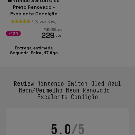
Nintendo Switch Oled
Preto Renovado -
Excelente Condição
(0 opiniões)
2
399
PVR
,00
€
229
-43%
,00
€
Entrega estimada
Segunda-Feira, 17 Ago
Review
Nintendo Switch Oled Azul
Neon/Vermelho Neon Renovado -
Excelente Condição
5.0
/5