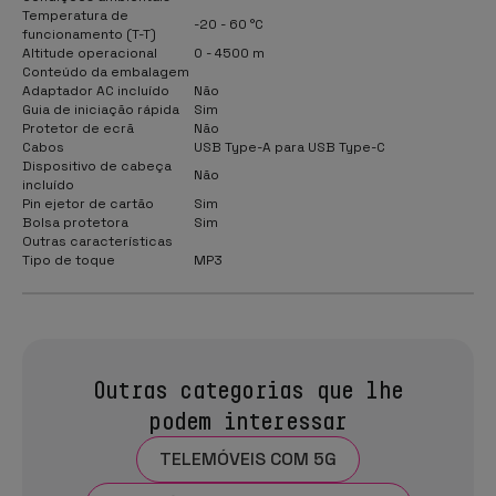
Temperatura de
-20 - 60 °C
funcionamento (T-T)
Altitude operacional
0 - 4500 m
Conteúdo da embalagem
Adaptador AC incluído
Não
Guia de iniciação rápida
Sim
Protetor de ecrã
Não
Cabos
USB Type-A para USB Type-C
Dispositivo de cabeça
Não
incluído
Pin ejetor de cartão
Sim
Bolsa protetora
Sim
Outras características
Tipo de toque
MP3
Outras categorias que lhe
podem interessar
TELEMÓVEIS COM 5G