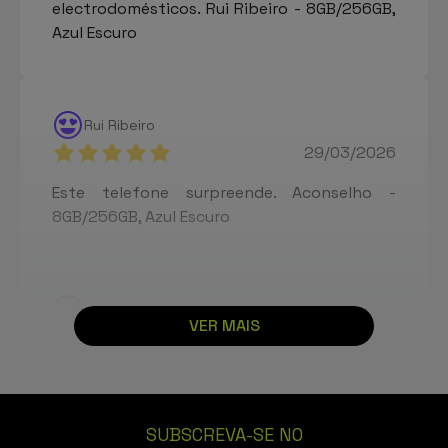
electrodomésticos. Rui Ribeiro - 8GB/256GB,
Azul Escuro
Rui Ribeiro
29/03/2026
Este telefone surpreende. Aconselho -
8GB/256GB, Azul Escuro
Rui Ribeiro
VER MAIS
27/03/2026
Telemóvel muito bom para a gama. Está loja
não desilude. Obrigado Powerplanet -
8GB/256GB, Azul Escuro
SUBSCREVA-SE NO