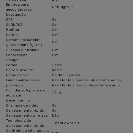
Entrada para
USB Type-C
auscultadores
Navegação
GPS
Sim
GLONASS
Sim
BeiDou
Sim
Galileo
Sim
Sistema de satélite
Sim
Quasi-Zenith (QZSS)
Bússola eletrónica
Sim
Localização
Sim
Design
Forma
Barra
Cor do produto
Verde
Nome da cor
Golden Cypress
Funcionalidades de
Resistente a quedas, Resistente ao pó,
proteção
Resistente a riscos, Resistente à água
Humidade: À prova de
1,5 m
água até
Desempenho
Chamada de vídeo
Sim
Carregamento rápido
Sim
Carregamento wireless
Não
Tecnologia de
TurboPower 30
carregamento rápido
Controlo de Inteligência
Sim