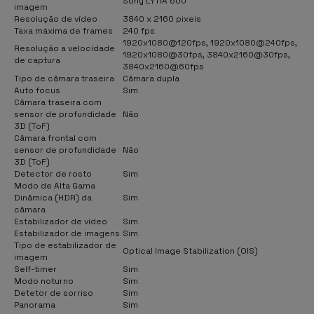
Sony LYTIA 600
imagem
Resolução de vídeo
3840 x 2160 pixeis
Taxa máxima de frames
240 fps
1920x1080@120fps, 1920x1080@240fps,
Resolução a velocidade
1920x1080@30fps, 3840x2160@30fps,
de captura
3840x2160@60fps
Tipo de câmara traseira
Câmara dupla
Auto focus
Sim
Câmara traseira com
sensor de profundidade
Não
3D (ToF)
Câmara frontal com
sensor de profundidade
Não
3D (ToF)
Detector de rosto
Sim
Modo de Alta Gama
Dinâmica (HDR) da
Sim
câmara
Estabilizador de vídeo
Sim
Estabilizador de imagens
Sim
Tipo de estabilizador de
Optical Image Stabilization (OIS)
imagem
Self-timer
Sim
Modo noturno
Sim
Detetor de sorriso
Sim
Panorama
Sim