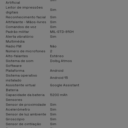
Artificial
Leitor de impressões
Sim
digitais
Reconhecimento facial
Sim
Altifalante - Mãos-livres
Sim
Comandos de voz
Sim
Padrão militar
MIL-STD-810H
Alerta vibratório
Sim
Multimédia
Rádio FM
Não
Número de microfones
2
Alto-falantes
Estéreo
Sistema de som
Dolby Atmos
Software
Plataforma
Android
Sistema operativo
Android 15
instalado
Assistente virtual
Google Assistant
Bateria
Capacidade da bateria
5200 mAh
Sensores
Sensor de proximidade
Sim
Acelerómetro
Sim
Sensor de luz ambiente
Sim
Giroscópio
Sim
Sensor de cintilação
Sim