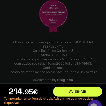
A Powerplanetonline é propriedade de LEASK SLU, NIF
ESB73287740
Calle Balsón de Guillén nº 8
Totana C.P. 30850
Inscrita no registo mercantil de Murcia no ano 2004
com dados registais* Tomo2065 Folio 151, N44443.
Contate-nos!
Horário de atendimento ao cliente: Segunda à Sexta-feira
eCommerce by
trilogi.com
214
,95
€
AVISE-ME
Temporariamente fora de stock. Avisem-me quando estiver
disponível