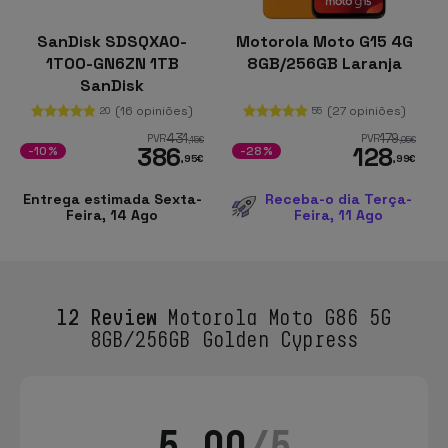
SanDisk SDSQXAO-
Motorola Moto G15 4G
1T00-GN6ZN 1TB
8GB/256GB Laranja
SanDisk
(16 opiniões)
(27 opiniões)
20
55
431
179
PVR
PVR
,15
€
,95
€
386
128
-10%
-28%
,95
€
,99
€
Entrega estimada Sexta-
Receba-o dia Terça-
Feira, 14 Ago
Feira, 11 Ago
12 Review
Motorola Moto G86 5G
8GB/256GB Golden Cypress
5.00
/5