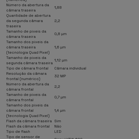
Número da abertura da
1,88
câmara traseira
Quantidade de abertura
da segunda câmara
2,2
traseira
Tamanho de pixeis da
0,8 µm
câmara traseira
Tamanho dos pixeis da
câmara traseira
1,6 µm
(tecnologia Quad Pixel)
Tamanho de pixeis da
1,12 µm
segunda câmara traseira
Tipo de câmara frontal
Câmara individual
Resolução da câmara
32 MP
frontal (numérico)
Número da abertura da
2,2
câmara frontal
Tamanho de pixeis da
0,7 µm
câmara frontal
Tamanho dos pixeis da
câmara frontal
1,4 µm
(tecnologia Quad Pixel)
Flash da câmara traseira
Sim
Flash da câmara frontal
Não
Tipo de flash
LED
Tipo de sensor de