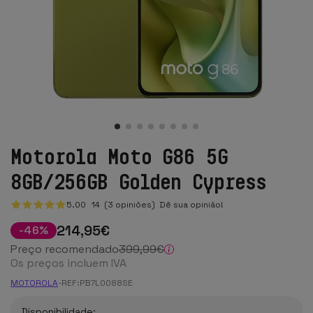
Motorola Moto G86 5G
8GB/256GB Golden Cypress
5.00
14
(3 opiniões)
Dê sua opinião!
214
,95
€
-
46
%
Preço recomendado
399
,99
€
Os preços incluem IVA
MOTOROLA
-
REF:
PB7L0088SE
Disponibilidade: