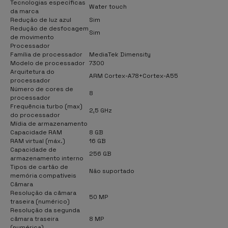
Tecnologias específicas
Water touch
da marca
Redução de luz azul
Sim
Redução de desfocagem
Sim
de movimento
Processador
Família de processador
MediaTek Dimensity
Modelo de processador
7300
Arquitetura do
ARM Cortex-A78+Cortex-A55
processador
Número de cores de
8
processador
Frequência turbo (max)
2,5 GHz
do processador
Mídia de armazenamento
Capacidade RAM
8 GB
RAM virtual (máx.)
16 GB
Capacidade de
256 GB
armazenamento interno
Tipos de cartão de
Não suportado
memória compatíveis
Câmara
Resolução da câmara
50 MP
traseira (numérico)
Resolução da segunda
câmara traseira
8 MP
(numérica)