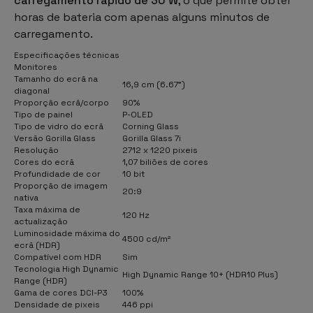
carregamento rápido de 30 W
, o que permite obter
horas de bateria com apenas alguns minutos de
carregamento.
Especificações técnicas
Monitores
Tamanho do ecrã na
16,9 cm (6.67")
diagonal
Proporção ecrã/corpo
90%
Tipo de painel
P-OLED
Tipo de vidro do ecrã
Corning Glass
Versão Gorilla Glass
Gorilla Glass 7i
Resolução
2712 x 1220 pixeis
Cores do ecrã
1,07 biliões de cores
Profundidade de cor
10 bit
Proporção de imagem
20:9
nativa
Taxa máxima de
120 Hz
actualização
Luminosidade máxima do
4500 cd/m²
ecrã (HDR)
Compatível com HDR
Sim
Tecnologia High Dynamic
High Dynamic Range 10+ (HDR10 Plus)
Range (HDR)
Gama de cores DCI-P3
100%
Densidade de pixeis
446 ppi