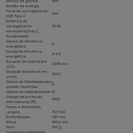
Sensor de gestos
Sim
Gestão de energia
Porta de carregamento
Sim
USB Tipo-C
Potência de
carregamento
30 W
necessária (máx.)
Durabilidade
Classe de eficiência
A
energética
Escala de eficiência
A a G
energética
Duração da bateria por
3318 min
ciclo
Duração da bateria em
1000
ciclos
Classe de fiabilidade para
A
quedas repetidas
Classe de reparabilidade
B
Código de protecão
IP68
internacional (IP)
Pesos e dimensões
Largura
74,7 mm
Profundidade
7,87 mm
Altura
161,2 mm
Peso
185 g
Condições ambientais