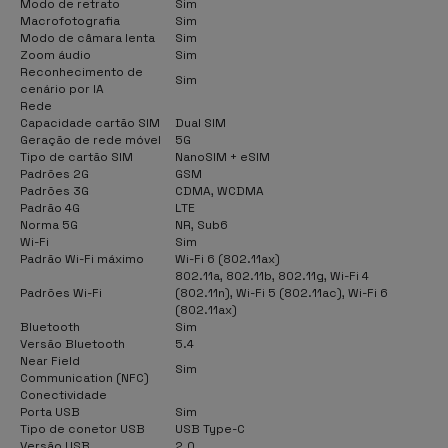
Modo de retrato
Sim
Macrofotografia
Sim
Modo de câmara lenta
Sim
Zoom áudio
Sim
Reconhecimento de
Sim
cenário por IA
Rede
Capacidade cartão SIM
Dual SIM
Geração de rede móvel
5G
Tipo de cartão SIM
NanoSIM + eSIM
Padrões 2G
GSM
Padrões 3G
CDMA, WCDMA
Padrão 4G
LTE
Norma 5G
NR, Sub6
Wi-Fi
Sim
Padrão Wi-Fi máximo
Wi-Fi 6 (802.11ax)
802.11a, 802.11b, 802.11g, Wi-Fi 4
Padrões Wi-Fi
(802.11n), Wi-Fi 5 (802.11ac), Wi-Fi 6
(802.11ax)
Bluetooth
Sim
Versão Bluetooth
5.4
Near Field
Sim
Communication (NFC)
Conectividade
Porta USB
Sim
Tipo de conetor USB
USB Type-C
Versão USB
2.0