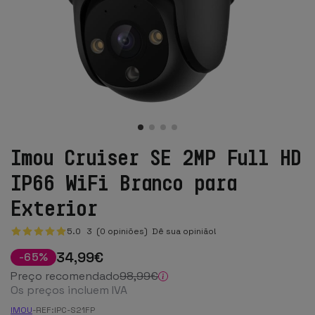
Imou Cruiser SE 2MP Full HD
IP66 WiFi Branco para
Exterior
5.0
3
(0 opiniões)
Dê sua opinião!
34
,99
€
-
65
%
Preço recomendado
98
,99
€
Os preços incluem IVA
IMOU
-
REF:
IPC-S21FP