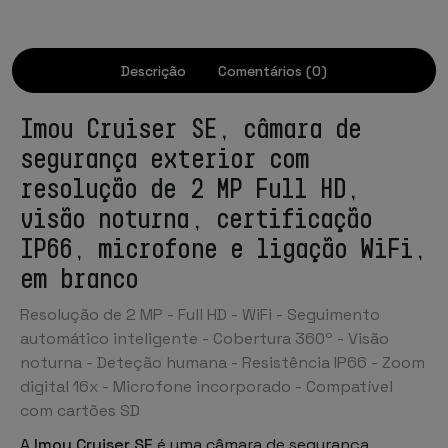
Descrição
Comentários (0)
Imou Cruiser SE, câmara de
segurança exterior com
resolução de 2 MP Full HD,
visão noturna, certificação
IP66, microfone e ligação WiFi,
em branco
Resolução de 2 MP - Full HD - WiFi - Seguimento
automático inteligente - Cobertura 360º - Visão
noturna - Deteção humana - Resistência IP66 - Zoom
digital 16x - Microfone incorporado - Compatível
com cartões SD
A
Imou Cruiser SE
é uma câmara de segurança