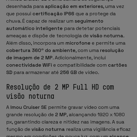
desenhada para
aplicação em exteriores
, uma vez
que possui
certificação IP66
que a protege da
chuva. É capaz de realizar um
seguimento
automático inteligente
para detetar potenciais
ameaças e dispõe de tecnologia de
visão noturna
.
Além disso, incorpora um
microfone
e permite uma
cobertura 360º do ambiente
, com uma
resolução
de imagem de 2 MP
. Adicionalmente, inclui
conectividade WiFi
e compatibilidade com
cartões
SD
para armazenar até
256 GB
de vídeo.
Resolução de 2 MP Full HD com
visão noturna
A
Imou Cruiser SE
permite gravar vídeo com uma
grande resolução de
2 MP
, alcançando 1920 x 1080
px, garantindo clareza e nitidez nas imagens. A sua
função de
visão noturna
realiza uma vigilância eficaz
mesmo em condições de pouca luz, com um
alcance