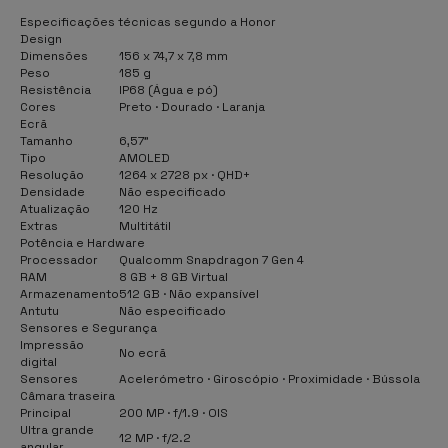
Especificações técnicas segundo a Honor
Design
Dimensões
156 x 74,7 x 7,8 mm
Peso
185 g
Resistência
IP68 (Água e pó)
Cores
Preto · Dourado · Laranja
Ecrã
Tamanho
6,57"
Tipo
AMOLED
Resolução
1264 x 2728 px · QHD+
Densidade
Não especificado
Atualização
120 Hz
Extras
Multitátil
Potência e Hardware
Processador
Qualcomm Snapdragon 7 Gen 4
RAM
8 GB + 8 GB Virtual
Armazenamento
512 GB · Não expansível
Antutu
Não especificado
Sensores e Segurança
Impressão
No ecrã
digital
Sensores
Acelerómetro · Giroscópio · Proximidade · Bússola
Câmara traseira
Principal
200 MP · f/1.9 · OIS
Ultra grande
12 MP · f/2.2
angular