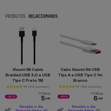
RELACIONADOS
PRODUTOS
Xiaomi Mi Cable
Cabo Xiaomi 6A USB
Braided USB 3.0 a USB
Tipo A a USB Tipo C 1m
Tipo C Preto 1M
Branco
(104 opiniões)
(104 opiniões)
186
317
14
19
PVR
PVR
,99
€
,99
€
5
6
-60%
-65%
,99
€
,99
€
Receba-o dia
Receba-o dia
Segunda-Feira, 10
Segunda-Feira, 10