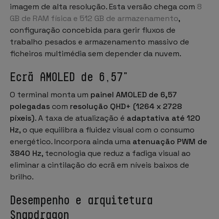
imagem de alta resolução. Esta versão chega com
8
GB de RAM física e 512 GB de armazenamento
,
configuração concebida para gerir fluxos de
trabalho pesados e armazenamento massivo de
ficheiros multimédia sem depender da nuvem.
Ecrã AMOLED de 6,57"
O terminal monta um
painel AMOLED de 6,57
polegadas
com
resolução QHD+ (1264 x 2728
píxeis)
. A taxa de atualização é
adaptativa até 120
Hz
, o que equilibra a fluidez visual com o consumo
energético. Incorpora ainda uma
atenuação PWM de
3840 Hz
, tecnologia que reduz a fadiga visual ao
eliminar a cintilação do ecrã em níveis baixos de
brilho.
Desempenho e arquitetura
Snapdragon