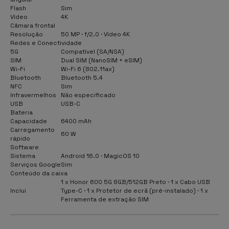
Flash
Sim
Vídeo
4K
Câmara frontal
Resolução
50 MP · f/2.0 · Vídeo 4K
Redes e Conectividade
5G
Compatível (SA/NSA)
SIM
Dual SIM (NanoSIM + eSIM)
Wi-Fi
Wi-Fi 6 (802.11ax)
Bluetooth
Bluetooth 5.4
NFC
Sim
Infravermelhos
Não especificado
USB
USB-C
Bateria
Capacidade
6400 mAh
Carregamento
60 W
rápido
Software
Sistema
Android 16.0 · MagicOS 10
Serviços Google
Sim
Conteúdo da caixa
1 x Honor 600 5G 8GB/512GB Preto · 1 x Cabo USB
Inclui
Type-C · 1 x Protetor de ecrã (pré-instalado) · 1 x
Ferramenta de extração SIM