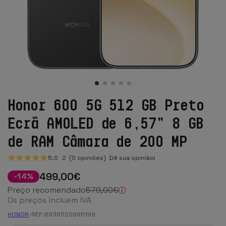
Honor 600 5G 512 GB Preto
Ecrã AMOLED de 6,57" 8 GB
de RAM Câmara de 200 MP
5.0
2
(0 opiniões)
Dê sua opinião!
499
,00
€
-
14
%
Preço recomendado
579
,00
€
Os preços incluem IVA
HONOR
-
REF:
6936520895199