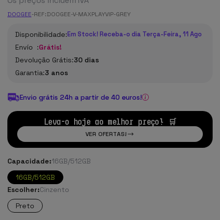
Os preços incluem IVA
DOOGEE
-
REF:
DOOGEE-V-MAXPLAYVIP-GREY
Disponibilidade:
Em Stock! Receba-o dia Terça-Feira, 11 Ago
Envío :
Grátis!
Devolução Grátis:
30 dias
Garantia:
3 anos
Envio grátis 24h a partir de 40 euros!
Leva-o hoje ao melhor preço! 🛒
VER OFERTAS!
Capacidade:
16GB/512GB
16GB/512GB
Escolher:
Cinzento
Preto