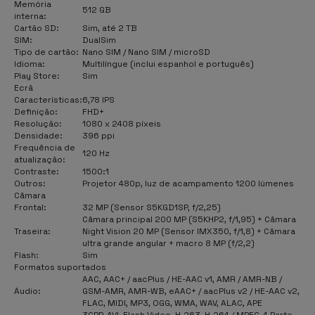
Memória
512 GB
interna:
Cartão SD:
Sim, até 2 TB
SIM:
DualSim
Tipo de cartão:
Nano SIM / Nano SIM / microSD
Idioma:
Multilíngue (inclui espanhol e português)
Play Store:
Sim
Ecrã
Características:
6,78 IPS
Definição:
FHD+
Resolução:
1080 x 2408 píxeis
Densidade:
396 ppi
Frequência de
120 Hz
atualização:
Contraste:
1500:1
Outros:
Projetor 480p, luz de acampamento 1200 lúmenes
Câmara
Frontal:
32 MP (Sensor S5KGD1SP, f/2,25)
Câmara principal 200 MP (S5KHP2, f/1,95) + Câmara
Traseira:
Night Vision 20 MP (Sensor IMX350, f/1,8) + Câmara
ultra grande angular + macro 8 MP (f/2,2)
Flash
:
Sim
Formatos suportados
AAC, AAC+ / aacPlus / HE-AAC v1, AMR / AMR-NB /
Áudio:
GSM-AMR, AMR-WB, eAAC+ / aacPlus v2 / HE-AAC v2,
FLAC, MIDI, MP3, OGG, WMA, WAV, ALAC, APE
3GPP, AVI, Flash Video, H.263, H.264 / MPEG-4 Parte