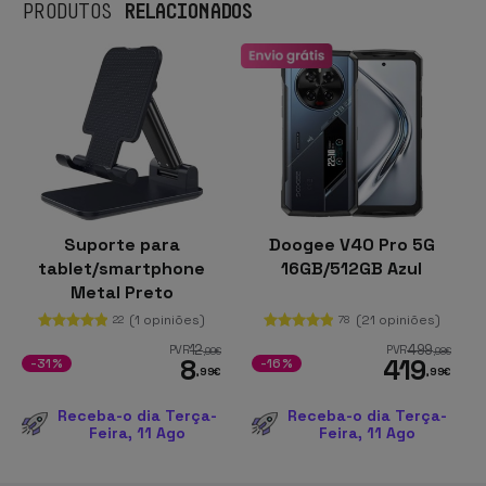
RELACIONADOS
PRODUTOS
Suporte para
Doogee V40 Pro 5G
tablet/smartphone
16GB/512GB Azul
Metal Preto
(1 opiniões)
(21 opiniões)
22
78
12
499
PVR
PVR
,99
€
,98
€
8
419
-31%
-16%
,99
€
,99
€
Receba-o dia Terça-
Receba-o dia Terça-
Feira, 11 Ago
Feira, 11 Ago