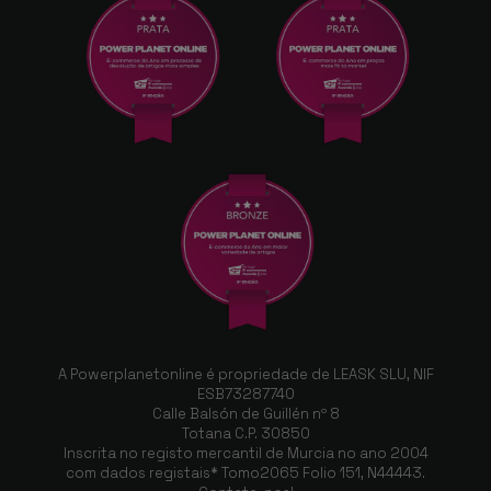
A Powerplanetonline é propriedade de LEASK SLU, NIF
ESB73287740
Calle Balsón de Guillén nº 8
Totana C.P. 30850
Inscrita no registo mercantil de Murcia no ano 2004
com dados registais* Tomo2065 Folio 151, N44443.