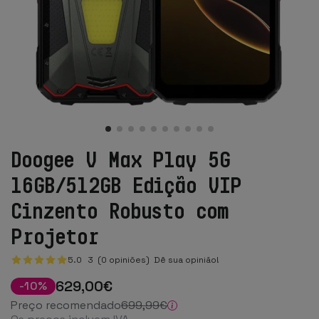
Doogee V Max Play 5G
16GB/512GB Edição VIP
Cinzento Robusto com
Projetor
5.0
3
(0 opiniões)
Dê sua opinião!
629
,00
€
-
10
%
Preço recomendado
699
,99
€