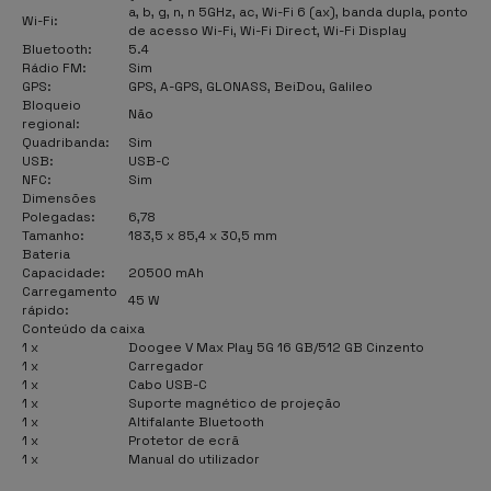
a, b, g, n, n 5GHz, ac, Wi-Fi 6 (ax), banda dupla, ponto
Wi-Fi:
de acesso Wi-Fi, Wi-Fi Direct, Wi-Fi Display
Bluetooth:
5.4
Rádio FM:
Sim
GPS:
GPS, A-GPS, GLONASS, BeiDou, Galileo
Bloqueio
Não
regional:
Quadribanda:
Sim
USB:
USB-C
NFC:
Sim
Dimensões
Polegadas:
6,78
Tamanho:
183,5 x 85,4 x 30,5 mm
Bateria
Capacidade:
20500 mAh
Carregamento
45 W
rápido:
Conteúdo da caixa
1 x
Doogee V Max Play 5G 16 GB/512 GB Cinzento
1 x
Carregador
1 x
Cabo USB-C
1 x
Suporte magnético de projeção
1 x
Altifalante Bluetooth
1 x
Protetor de ecrã
1 x
Manual do utilizador