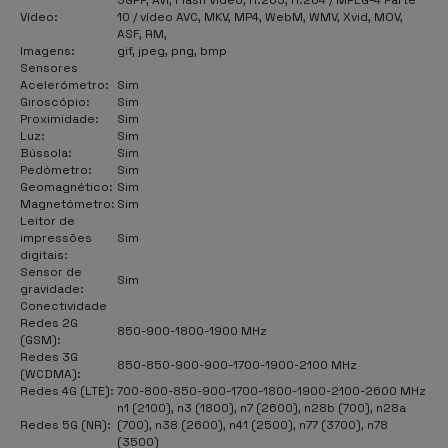
Vídeo:
10 / vídeo AVC, MKV, MP4, WebM, WMV, Xvid, MOV,
ASF, RM,
Imagens:
gif, jpeg, png, bmp
Sensores
Acelerómetro:
Sim
Giroscópio:
Sim
Proximidade:
Sim
Luz:
Sim
Bússola:
Sim
Pedómetro:
Sim
Geomagnético:
Sim
Magnetómetro:
Sim
Leitor de
impressões
Sim
digitais:
Sensor de
Sim
gravidade:
Conectividade
Redes 2G
850-900-1800-1900 MHz
(GSM):
Redes 3G
850-850-900-900-1700-1900-2100 MHz
(WCDMA):
Redes 4G (LTE):
700-800-850-900-1700-1800-1900-2100-2600 MHz
n1 (2100), n3 (1800), n7 (2600), n28b (700), n28a
Redes 5G (NR):
(700), n38 (2600), n41 (2500), n77 (3700), n78
(3500)