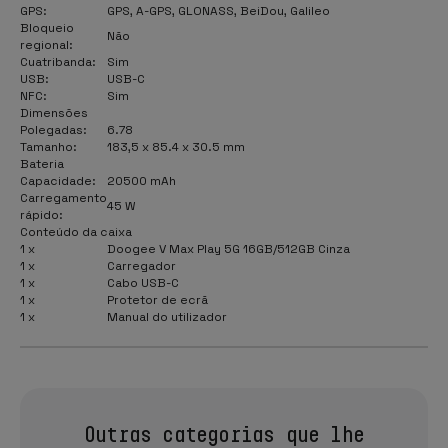
GPS:
GPS, A-GPS, GLONASS, BeiDou, Galileo
Bloqueio
Não
regional:
Cuatribanda:
Sim
USB:
USB-C
NFC:
Sim
Dimensões
Polegadas:
6.78
Tamanho:
183,5 x 85.4 x 30.5 mm
Bateria
Capacidade:
20500 mAh
Carregamento
45 W
rápido:
Conteúdo da caixa
1 x
Doogee V Max Play 5G 16GB/512GB Cinza
1 x
Carregador
1 x
Cabo USB-C
1 x
Protetor de ecrã
1 x
Manual do utilizador
Outras categorias que lhe