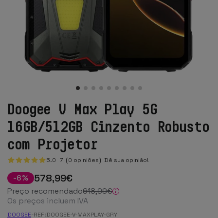
Doogee V Max Play 5G
16GB/512GB Cinzento Robusto
com Projetor
5.0
7
(0 opiniões)
Dê sua opinião!
578
,99
€
-
6
%
Preço recomendado
618
,99
€
Os preços incluem IVA
DOOGEE
-
REF:
DOOGEE-V-MAXPLAY-GRY