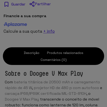
Partilhar
Guardar
Financie a sua compra
Calcule a sua quota
+ info
Descrição
Produtos relacionados
Comentários (0)
Sobre o Doogee V Max Play
Com
bateria titânica de 20500 mAh e carregamento
rápido de 45 W
,
projetor HD de 480 p com autofoco
e
carcaça IP68/IP69K certificada MIL-STD-810H
, o
Doogee V Max Play
transcende o conceito de móvel
robusto: funciona como lanterna de 120 lm, coluna