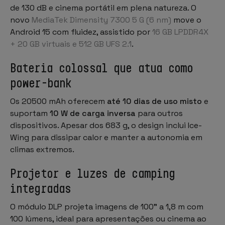
de 130 dB e cinema portátil em plena natureza. O
novo
MediaTek Dimensity 7300 5 G (6 nm)
move o
Android 15 com fluidez, assistido por
16 GB LPDDR4X
+ 20 GB virtuais e 512 GB UFS 2.1
.
Bateria colossal que atua como
power-bank
Os 20500 mAh oferecem
até 10 dias de uso misto
e
suportam
10 W de carga inversa
para outros
dispositivos. Apesar dos 683 g, o design inclui
Ice-
Wing
para dissipar calor e manter a autonomia em
climas extremos.
Projetor e luzes de camping
integradas
O módulo DLP projeta imagens de 100" a 1,8 m com
100 lúmens, ideal para apresentações ou cinema ao