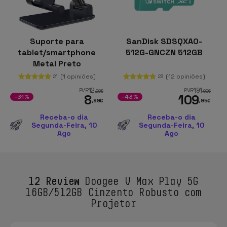
Suporte para
SanDisk SDSQXAO-
tablet/smartphone
512G-GNCZN 512GB
Metal Preto
(1 opiniões)
(12 opiniões)
21
23
12
191
PVR
PVR
,99
€
,99
€
8
109
-31%
-43%
,99
€
,95
€
Receba-o dia
Receba-o dia
Segunda-Feira, 10
Segunda-Feira, 10
Ago
Ago
12 Review
Doogee V Max Play 5G
16GB/512GB Cinzento Robusto com
Projetor