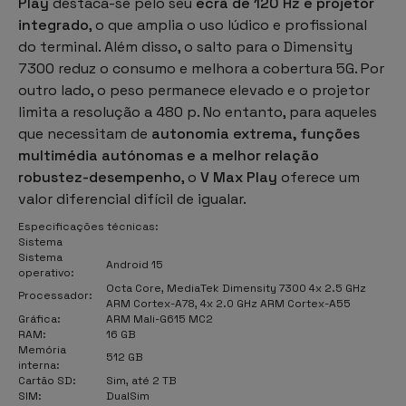
Play
destaca-se pelo seu
ecrã de 120 Hz e projetor
integrado
, o que amplia o uso lúdico e profissional
do terminal. Além disso, o salto para o Dimensity
7300 reduz o consumo e melhora a cobertura 5G. Por
outro lado, o peso permanece elevado e o projetor
limita a resolução a 480 p. No entanto, para aqueles
que necessitam de
autonomia extrema, funções
multimédia autónomas e a melhor relação
robustez-desempenho
, o
V Max Play
oferece um
valor diferencial difícil de igualar.
Especificações técnicas:
Sistema
Sistema
Android 15
operativo:
Octa Core, MediaTek Dimensity 7300 4x 2.5 GHz
Processador:
ARM Cortex-A78, 4x 2.0 GHz ARM Cortex-A55
Gráfica:
ARM Mali-G615 MC2
RAM:
16 GB
Memória
512 GB
interna:
Cartão SD:
Sim, até 2 TB
SIM:
DualSim