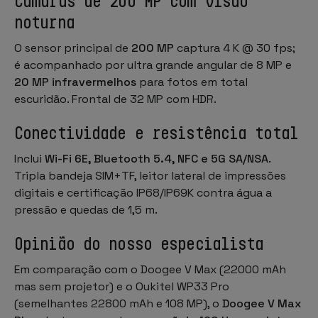
Câmaras de 200 MP com visão
noturna
O sensor principal de
200 MP
captura 4 K @ 30 fps;
é acompanhado por ultra grande angular de 8 MP e
20 MP infravermelhos
para fotos em total
escuridão. Frontal de 32 MP com HDR.
Conectividade e resistência total
Inclui
Wi-Fi 6E, Bluetooth 5.4, NFC e 5G SA/NSA
.
Tripla bandeja SIM+TF, leitor lateral de impressões
digitais e certificação IP68/IP69K contra água a
pressão e quedas de 1,5 m.
Opinião do nosso especialista
Em comparação com o Doogee V Max (22000 mAh
mas sem projetor) e o Oukitel WP33 Pro
(semelhantes 22800 mAh e 108 MP), o
Doogee V Max