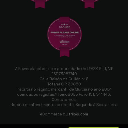
A Powerplanetonline é propriedade de LEASK SLU, NIF
ESB73287740
Calle Balsón de Guillén nº 8
Totana C.P. 30850
Inscrita no registo mercantil de Murcia no ano 2004
com dados registais* Tomo2065 Folio 151, N44443.
Contate-nos!
Horário de atendimento ao cliente: Segunda à Sexta-feira
eCommerce by
trilogi.com