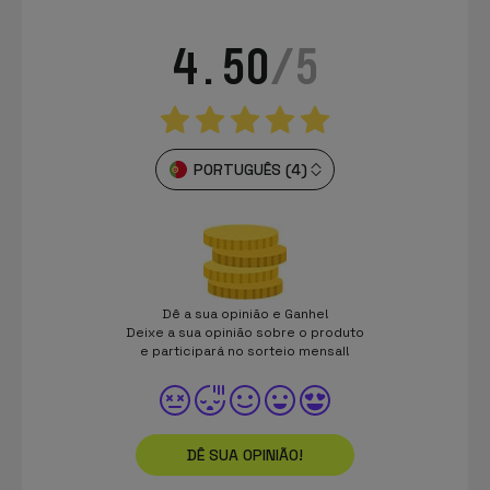
4.50
/5
PORTUGUÊS (4)
Dê a sua opinião e Ganhe!
Deixe a sua opinião sobre o produto
e participará no sorteio mensal!
DÊ SUA OPINIÃO!