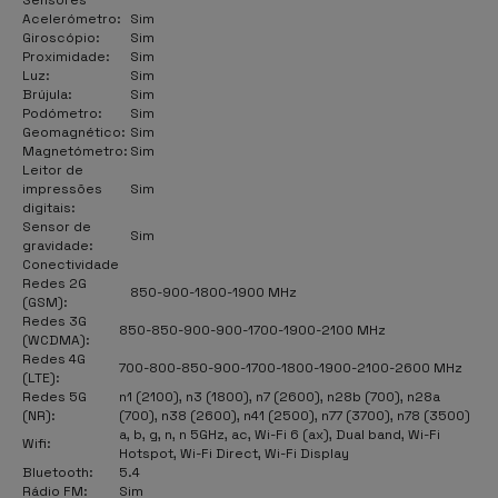
Acelerómetro:
Sim
Giroscópio:
Sim
Proximidade:
Sim
Luz:
Sim
Brújula:
Sim
Podómetro:
Sim
Geomagnético:
Sim
Magnetómetro:
Sim
Leitor de
impressões
Sim
digitais:
Sensor de
Sim
gravidade:
Conectividade
Redes 2G
850-900-1800-1900 MHz
(GSM):
Redes 3G
850-850-900-900-1700-1900-2100 MHz
(WCDMA):
Redes 4G
700-800-850-900-1700-1800-1900-2100-2600 MHz
(LTE):
Redes 5G
n1 (2100), n3 (1800), n7 (2600), n28b (700), n28a
(NR):
(700), n38 (2600), n41 (2500), n77 (3700), n78 (3500)
a, b, g, n, n 5GHz, ac, Wi-Fi 6 (ax), Dual band, Wi-Fi
Wifi:
Hotspot, Wi-Fi Direct, Wi-Fi Display
Bluetooth:
5.4
Rádio FM:
Sim