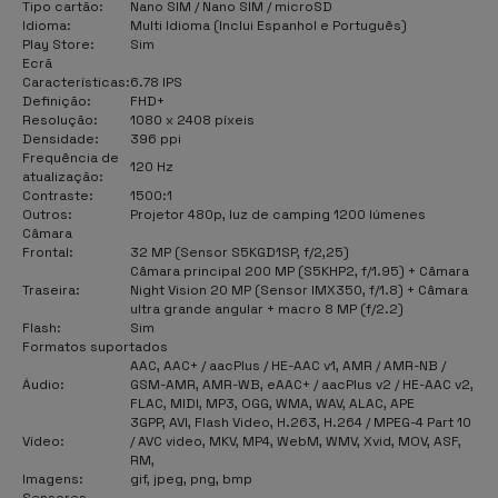
Tipo cartão:
Nano SIM / Nano SIM / microSD
Idioma:
Multi Idioma (Inclui Espanhol e Português)
Play Store:
Sim
Ecrã
Características:
6.78 IPS
Definição:
FHD+
Resolução:
1080 x 2408 píxeis
Densidade:
396 ppi
Frequência de
120 Hz
atualização:
Contraste:
1500:1
Outros:
Projetor 480p, luz de camping 1200 lúmenes
Câmara
Frontal:
32 MP (Sensor S5KGD1SP, f/2,25)
Câmara principal 200 MP (S5KHP2, f/1.95) + Câmara
Traseira:
Night Vision 20 MP (Sensor IMX350, f/1.8) + Câmara
ultra grande angular + macro 8 MP (f/2.2)
Flash:
Sim
Formatos suportados
AAC, AAC+ / aacPlus / HE-AAC v1, AMR / AMR-NB /
Áudio:
GSM-AMR, AMR-WB, eAAC+ / aacPlus v2 / HE-AAC v2,
FLAC, MIDI, MP3, OGG, WMA, WAV, ALAC, APE
3GPP, AVI, Flash Video, H.263, H.264 / MPEG-4 Part 10
Vídeo:
/ AVC video, MKV, MP4, WebM, WMV, Xvid, MOV, ASF,
RM,
Imagens:
gif, jpeg, png, bmp
Sensores