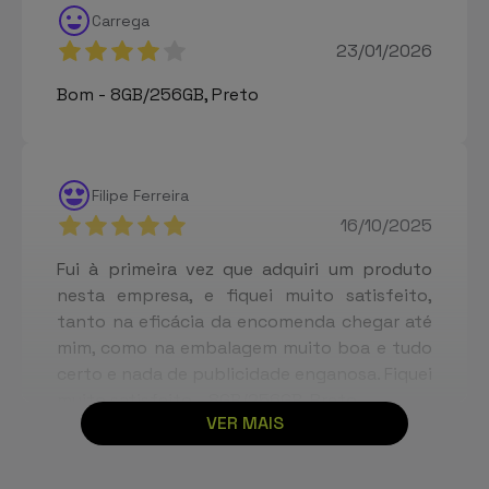
Carrega
23/01/2026
Bom - 8GB/256GB, Preto
Filipe Ferreira
16/10/2025
Fui à primeira vez que adquiri um produto
nesta empresa, e fiquei muito satisfeito,
tanto na eficácia da encomenda chegar até
mim, como na embalagem muito boa e tudo
certo e nada de publicidade enganosa. Fiquei
muito satisfeito - 8GB/256GB, Preto
VER MAIS