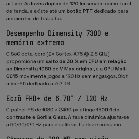
ar livre. As
luzes duplas de 120 lm
servem como farol
de tenda, e existe até um
botão PTT
dedicado para
ambientes de trabalho.
Desempenho Dimensity 7300 e
memória extrema
O SoC octa-core (2× Cortex-A78 @ 2,6 GHz)
proporciona um
salto de 30 % em CPU em relação
ao Dimensity 1080 do V Max original
, e a
GPU Mali-
G615
movimenta jogos a 120 Hz sem engasgos. Slot
microSD dedicado até 2 TB.
Ecrã FHD+ de 6,78" / 120 Hz
O painel IPS de 1080 × 2460 px atinge
1500:1 de
contraste e Gorilla Glass
. A taxa dinâmica ajusta-se
a 60/90/120 Hz para equilibrar fluidez e consumo.