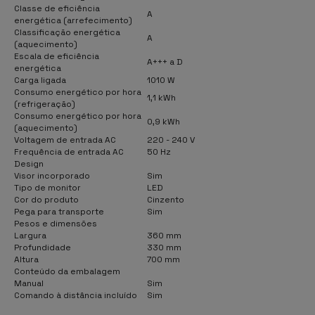
Classe de eficiência
A
energética (arrefecimento)
Classificação energética
A
(aquecimento)
Escala de eficiência
A+++ a D
energética
Carga ligada
1010 W
Consumo energético por hora
1,1 kWh
(refrigeração)
Consumo energético por hora
0,9 kWh
(aquecimento)
Voltagem de entrada AC
220 - 240 V
Frequência de entrada AC
50 Hz
Design
Visor incorporado
Sim
Tipo de monitor
LED
Cor do produto
Cinzento
Pega para transporte
Sim
Pesos e dimensões
Largura
360 mm
Profundidade
330 mm
Altura
700 mm
Conteúdo da embalagem
Manual
Sim
Comando à distância incluído
Sim