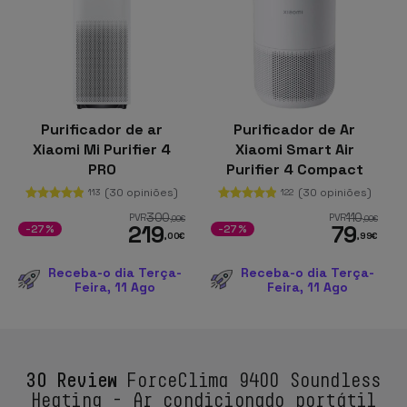
Purificador de ar
Purificador de Ar
Xiaomi Mi Purifier 4
Xiaomi Smart Air
PRO
Purifier 4 Compact
(30 opiniões)
(30 opiniões)
113
122
300
110
PVR
PVR
,00
€
,00
€
219
79
-27%
-27%
,00
€
,99
€
Receba-o dia Terça-
Receba-o dia Terça-
Feira, 11 Ago
Feira, 11 Ago
30 Review
ForceClima 9400 Soundless
Heating - Ar condicionado portátil