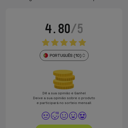
4.80
/5
PORTUGUÊS (10)
Dê a sua opinião e Ganhe!
Deixe a sua opinião sobre o produto
e participará no sorteio mensal!