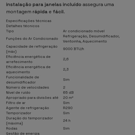
instalação para janelas incluído
assegura uma
montagem
rápida
e
fácil
.
Especificações técnicas
Detalhes técnicos
Tipo
Ar condicionado móvel
Refrigeração, Desumidificador,
Funções do Ar Condicionado
Ventoinha, Aquecimento
Capacidade de refrigeração
9000 BTU/h
(máx)
Eficiência energética de
2,6
arrefecimento
Eficiência energética de
2,3
aquecimento
Funcionalidade de
Sim
desumidificador
Número de velocidades
2
Nível de ruído
65 dB
Apropriado para divisões até
20 m²
Filtro de ar
Sim
Agente de refrigeração
R290
Temporizador
Sim
Duração do temporizador
24 h
(máxima)
Rodas
Sim
Gestão de energia