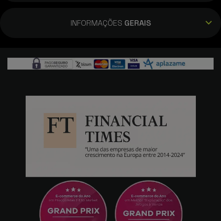
Lima
24/08/2024
INFORMAÇÕES
GERAIS
Bom dia, encomenda 1354116. O purificador
de ar é fácil de programar, super leve. Dá
perfeitamente para colocar num espaço
pequeno numa mesa no chão, é um aparelho
sofistica com um designer moderno e
sofisticado. Funciona na perfeição e é muito
silencioso. Adorei 5* Recomendo!!!!obrigado
Powerplanet!!!!
Fernando Cunha
11/10/2023
Comprei o purificador à um mês e estou
completamente satisfeito. A encomenda