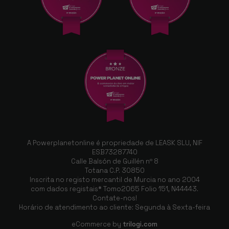
Se vive no campo e tem alergias, este é um
produto básico para a sua casa. Desde que o
tenho, tenho notado a mudança.
Recomendo a 100%
A Powerplanetonline é propriedade de LEASK SLU, NIF
ESB73287740
Calle Balsón de Guillén nº 8
Totana C.P. 30850
Inscrita no registo mercantil de Murcia no ano 2004
com dados registais* Tomo2065 Folio 151, N44443.
Contate-nos!
Horário de atendimento ao cliente: Segunda à Sexta-feira
eCommerce by
trilogi.com