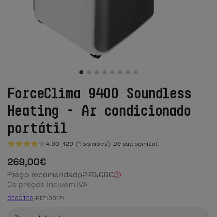
ForceClima 9400 Soundless
Heating - Ar condicionado
portátil
4.00
120
(1 opiniões)
Dê sua opinião!
269
,00
€
Preço recomendado
279
,00
€
Os preços incluem IVA
CECOTEC
-
REF:
08174