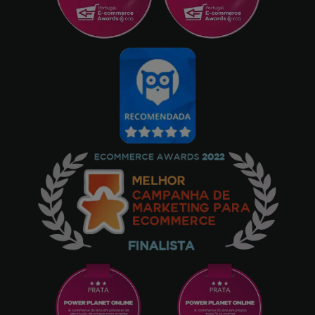
1167303 foi super rápido, e cumpriram a data
que indicavam de previsão. Purificador já
com filtro, na utilização normal nota
algumas diferenças no ar tendo em conta
que tenho um gato. Recomendo para quem
tem alergias, não faz milagres mas ajuda
bastanto
CARLOS TEIXEIRA
04/02/2023
Silencioso e levezinho!
Manuela
27/05/2022