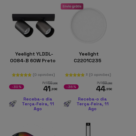
Yeelight YLDDL-
Yeelight
0084-B 60W Preto
C2201C235
(0 opiniões)
(0 opiniões)
3
59
69
PVR
PVR
,96
€
,95
€
41
44
-30%
-36%
,99
€
,95
€
Receba-o dia
Receba-o dia
Terça-Feira, 11
Terça-Feira, 11
Ago
Ago