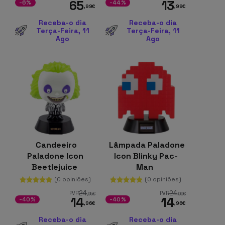
65
13
-6%
-44%
,99
€
,99
€
Receba-o dia
Receba-o dia
Terça-Feira, 11
Terça-Feira, 11
Ago
Ago
Candeeiro
Lâmpada Paladone
Paladone Icon
Icon Blinky Pac-
Beetlejuice
Man
(0 opiniões)
(0 opiniões)
24
24
PVR
PVR
,95
€
,99
€
14
14
-40%
-40%
,96
€
,96
€
Receba-o dia
Receba-o dia