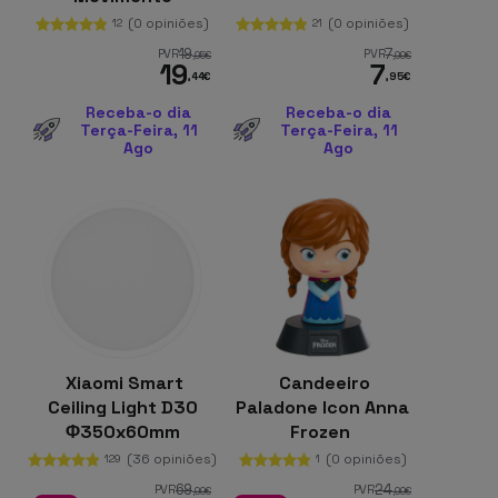
Cinzento
(0 opiniões)
(0 opiniões)
12
21
19
7
PVR
PVR
,95
€
,99
€
19
7
,44
€
,95
€
Receba-o dia
Receba-o dia
Terça-Feira, 11
Terça-Feira, 11
Ago
Ago
Xiaomi Smart
Candeeiro
Ceiling Light D30
Paladone Icon Anna
Φ350x60mm
Frozen
1700lm
(36 opiniões)
(0 opiniões)
129
1
69
24
PVR
PVR
,99
€
,99
€