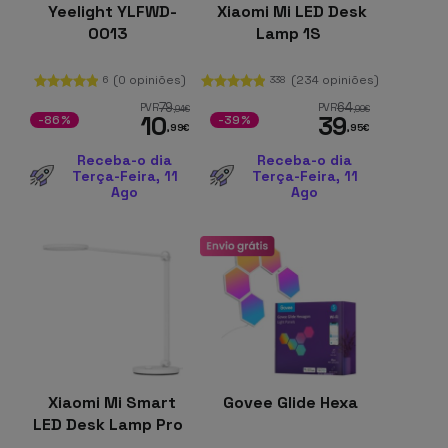
Yeelight YLFWD-
Xiaomi Mi LED Desk
0013
Lamp 1S
(0 opiniões)
(234 opiniões)
6
338
79
64
PVR
PVR
,94
€
,99
€
10
39
-86%
-39%
,99
€
,95
€
Receba-o dia
Receba-o dia
Terça-Feira, 11
Terça-Feira, 11
Ago
Ago
Xiaomi Mi Smart
Govee Glide Hexa
LED Desk Lamp Pro