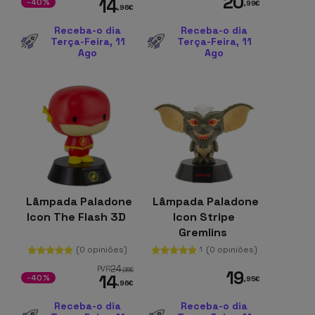
20
14
-40%
,99
€
,96
€
Receba-o dia
Receba-o dia
Terça-Feira, 11
Terça-Feira, 11
Ago
Ago
Lâmpada Paladone
Lâmpada Paladone
Icon The Flash 3D
Icon Stripe
Gremlins
(0 opiniões)
(0 opiniões)
1
24
PVR
,95
€
19
14
-40%
,95
€
,96
€
Receba-o dia
Receba-o dia