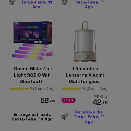
Terça-Feira, 11
Terça-Feira, 11
Ago
Ago
Govee Glide Wall
Lâmpada e
Light RGBIC Wifi
Lanterna Xiaomi
Bluetooth
Multifunções
(0 opiniões)
(3 opiniões)
5
16
79
PVR
,94
€
58
42
-46%
,99
€
,99
€
Receba-o dia
Entrega estimada
Terça-Feira, 11
Sexta-Feira, 14 Ago
Ago