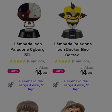
Lâmpada Icon
Lâmpada Paladone
Paladone Cyborg
Icon Doctor Neo
3D
Cortex
(0 opiniões)
(0 opiniões)
24
24
PVR
PVR
,99
€
,99
€
14
14
-40%
-40%
,96
€
,96
€
Receba-o dia
Receba-o dia
Terça-Feira, 11
Terça-Feira, 11
Ago
Ago