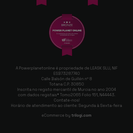
A Powerplanetonline é propriedade de LEASK SLU, NIF
ESB73287740
Calle Balsón de Guillén nº 8
Totana C.P. 30850
Inscrita no registo mercantil de Murcia no ano 2004
com dados registais* Tomo2065 Folio 151, N44443.
Contate-nos!
Horário de atendimento ao cliente: Segunda à Sexta-feira
eCommerce by
trilogi.com