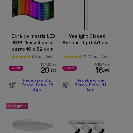
Ecrã de matriz LED
Yeelight Closet
RGB flexível para
Sensor Light 40 cm
carro 16 x 32 com
aplicativo
(0 opiniões)
(0 opiniões)
32
Bluetooth Preto
39
24
PVR
PVR
,99
€
,99
€
20
16
-48%
-32%
,95
€
,95
€
Receba-o dia
Receba-o dia
Terça-Feira, 11
Terça-Feira, 11
Ago
Ago