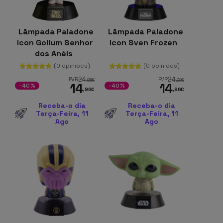
Lâmpada Paladone
Lâmpada Paladone
Icon Gollum Senhor
Icon Sven Frozen
dos Anéis
(0 opiniões)
(0 opiniões)
24
24
PVR
PVR
,95
€
,99
€
14
14
-40%
-40%
,96
€
,96
€
Receba-o dia
Receba-o dia
Terça-Feira, 11
Terça-Feira, 11
Ago
Ago