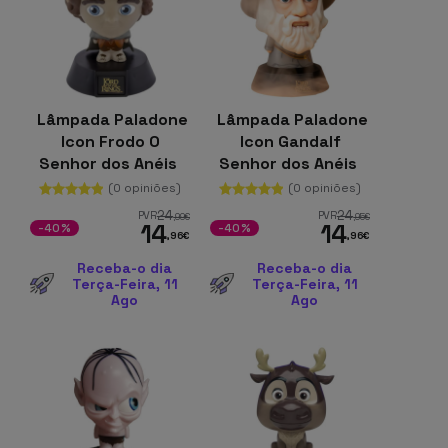
Lâmpada Paladone
Lâmpada Paladone
Icon Frodo O
Icon Gandalf
Senhor dos Anéis
Senhor dos Anéis
(0 opiniões)
(0 opiniões)
24
24
PVR
PVR
,99
€
,95
€
14
14
-40%
-40%
,96
€
,96
€
Receba-o dia
Receba-o dia
Terça-Feira, 11
Terça-Feira, 11
Ago
Ago