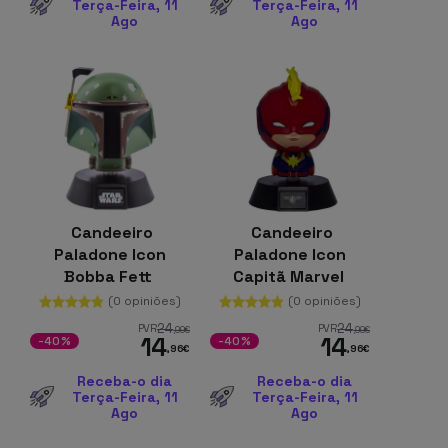
Terça-Feira, 11
Terça-Feira, 11
Ago
Ago
Candeeiro
Candeeiro
Paladone Icon
Paladone Icon
Bobba Fett
Capitã Marvel
(0 opiniões)
(0 opiniões)
24
24
PVR
PVR
,99
€
,99
€
14
14
-40%
-40%
,96
€
,96
€
Receba-o dia
Receba-o dia
Terça-Feira, 11
Terça-Feira, 11
Ago
Ago