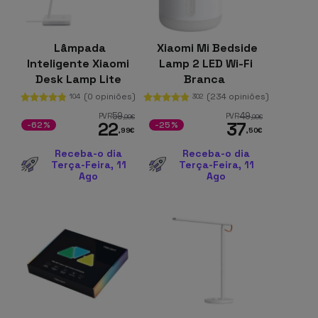
Lâmpada
Xiaomi Mi Bedside
Inteligente Xiaomi
Lamp 2 LED Wi-Fi
Desk Lamp Lite
Branca
4000K e 600ml
(0 opiniões)
(234 opiniões)
104
302
59
49
PVR
PVR
,99
€
,99
€
22
37
-62%
-25%
,99
€
,50
€
Receba-o dia
Receba-o dia
Terça-Feira, 11
Terça-Feira, 11
Ago
Ago