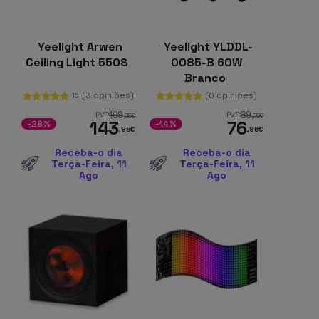
Yeelight Arwen
Yeelight YLDDL-
Ceiling Light 550S
0085-B 60W
Branco
(3 opiniões)
(0 opiniões)
15
199
89
PVR
PVR
,95
€
,95
€
143
76
-28%
-14%
,95
€
,96
€
Receba-o dia
Receba-o dia
Terça-Feira, 11
Terça-Feira, 11
Ago
Ago