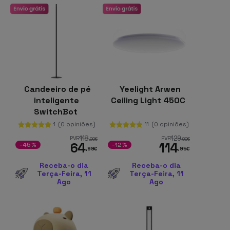
Candeeiro de pé
Yeelight Arwen
inteligente
Ceiling Light 450C
SwitchBot
(0 opiniões)
(0 opiniões)
1
11
118
129
PVR
PVR
,99
€
,99
€
64
114
-45%
-12%
,99
€
,95
€
Receba-o dia
Receba-o dia
Terça-Feira, 11
Terça-Feira, 11
Ago
Ago