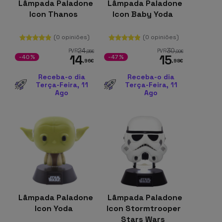
Lâmpada Paladone
Lâmpada Paladone
Icon Thanos
Icon Baby Yoda
(0 opiniões)
(0 opiniões)
24
30
PVR
PVR
,95
€
,00
€
14
15
-40%
-47%
,96
€
,98
€
Receba-o dia
Receba-o dia
Terça-Feira, 11
Terça-Feira, 11
Ago
Ago
Lâmpada Paladone
Lâmpada Paladone
Icon Yoda
Icon Stormtrooper
Stars Wars