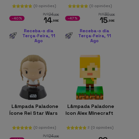
(0 opiniões)
(0 opiniões)
24
30
PVR
PVR
,99
€
,00
€
14
15
-40%
-47%
,96
€
,98
€
Receba-o dia
Receba-o dia
Terça-Feira, 11
Terça-Feira, 11
Ago
Ago
Lâmpada Paladone
Lâmpada Paladone
Ícone Rei Star Wars
Icon Alex Minecraft
(0 opiniões)
(0 opiniões)
2
24
PVR
,99
€