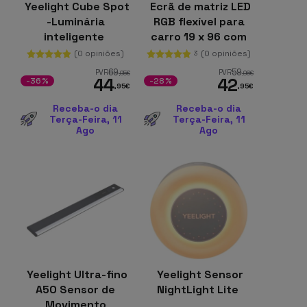
Yeelight Cube Spot
Ecrã de matriz LED
-Luminária
RGB flexível para
inteligente
carro 19 x 96 com
aplicativo
(0 opiniões)
(0 opiniões)
3
Bluetooth Preto
69
59
PVR
PVR
,95
€
,96
€
44
42
-36%
-28%
,95
€
,95
€
Receba-o dia
Receba-o dia
Terça-Feira, 11
Terça-Feira, 11
Ago
Ago
Yeelight Ultra-fino
Yeelight Sensor
A50 Sensor de
NightLight Lite
Movimento