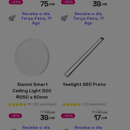
75
39
-24%
-33%
,99
€
,49
€
Receba-o dia
Receba-o dia
Terça-Feira, 11
Terça-Feira, 11
Ago
Ago
Xiaomi Smart
Yeelight A60 Preto
Ceiling Light D20
Φ250 x 60mm
900lm Branco
(36 opiniões)
(0 opiniões)
89
2
99
30
PVR
PVR
,95
€
,00
€
39
17
-61%
-40%
,00
€
,94
€
Receba-o dia
Receba-o dia