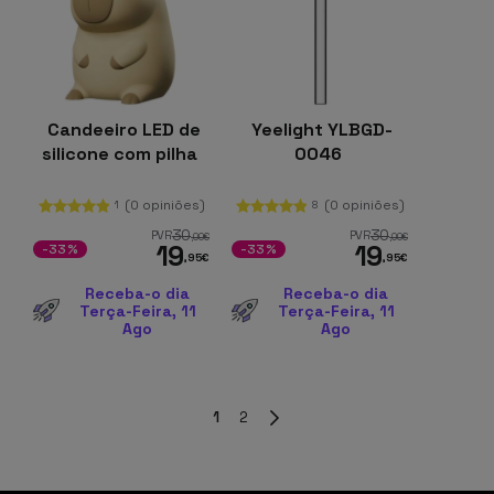
Candeeiro LED de
Yeelight YLBGD-
silicone com pilha
0046
(0 opiniões)
(0 opiniões)
1
8
30
30
PVR
PVR
,00
€
,00
€
19
19
-33%
-33%
,95
€
,95
€
Receba-o dia
Receba-o dia
Terça-Feira, 11
Terça-Feira, 11
Ago
Ago
1
2