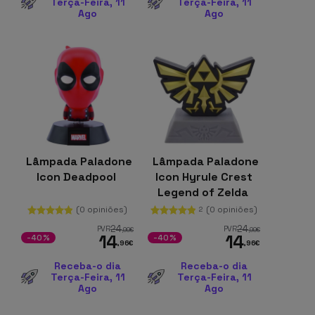
Terça-Feira, 11
Terça-Feira, 11
Ago
Ago
Lâmpada Paladone
Lâmpada Paladone
Icon Deadpool
Icon Hyrule Crest
Legend of Zelda
(0 opiniões)
(0 opiniões)
2
24
24
PVR
PVR
,99
€
,99
€
14
14
-40%
-40%
,96
€
,96
€
Receba-o dia
Receba-o dia
Terça-Feira, 11
Terça-Feira, 11
Ago
Ago