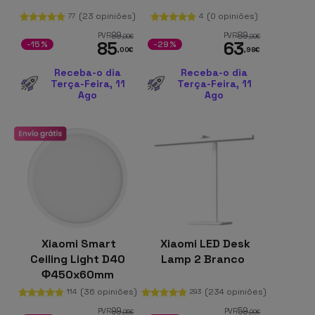
(23 opiniões)
(0 opiniões)
77
4
99
89
PVR
PVR
,99
€
,99
€
85
63
-15%
-29%
,00
€
,98
€
Receba-o dia
Receba-o dia
Terça-Feira, 11
Terça-Feira, 11
Ago
Ago
Xiaomi Smart
Xiaomi LED Desk
Ceiling Light D40
Lamp 2 Branco
Φ450x60mm
3000lm
(36 opiniões)
(234 opiniões)
114
293
99
59
PVR
PVR
,95
€
,00
€