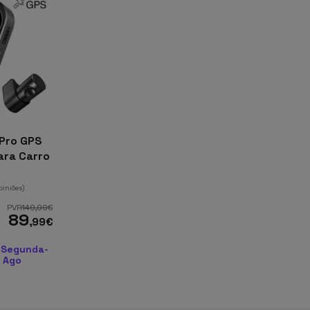
 Pro GPS
ara Carro
opiniões)
PVR
149
,99
€
89
,99
€
 Segunda-
0 Ago