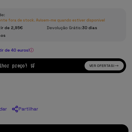
de:
te fora de stock. Avisem-me quando estiver disponível
tir de 2,95€
Devolução Grátis:
30 dias
nos
tir de 40 euros!
lhor preço! 🛒
VER OFERTAS!
Partilhar
dar