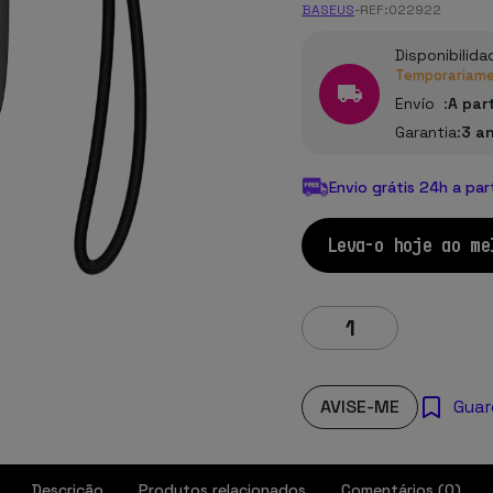
BASEUS
-
REF:
022922
Disponibilida
Temporariamen
Envío :
A par
Garantia:
3 a
Envio grátis 24h a par
Leva-o hoje ao me
AVISE-ME
Guar
Descrição
Produtos relacionados
Comentários (0)