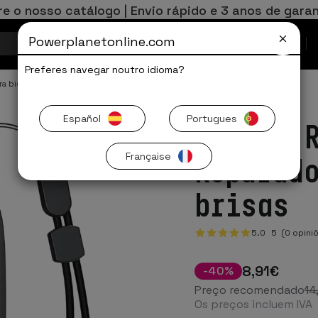
re o nosso catálogo | Envio rápido e 3 anos de garan
Powerplanetonline.com
Ofertas Limitadas
Preferes navegar noutro idioma?
a bicicleta
Español
Portugues
Baseus 
Française
Reparad
brisas
5.0
5
(0 opini
8
,91
€
-
40
%
Preço recomendado
14
Os preços incluem IVA