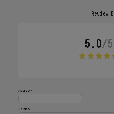
Review
Ba
5.0
/5
Apelido
*
Opinião