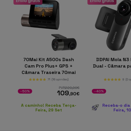
70Mai Kit A500s Dash
DDPAI Mola N3
Cam Pro Plus+ GPS +
Dual - Câmara p
Câmara Traseira 70mai
RC06
71
(16 opiniões)
9
(0 
PVR
220
,00
€
109
-50%
-40%
,90
€
A caminho! Receba Terça-
Receba-o dia
Feira, 29 Set
Feira, 1