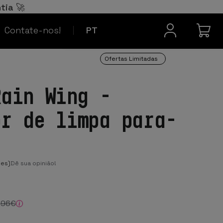
Español
ES
tia 🚀
Contacto
Français
FR
Contate-nos!
PT
Ofertas Limitadas
Rain Wing -
or de limpa para-
ões)
Dê sua opinião!
,96
€