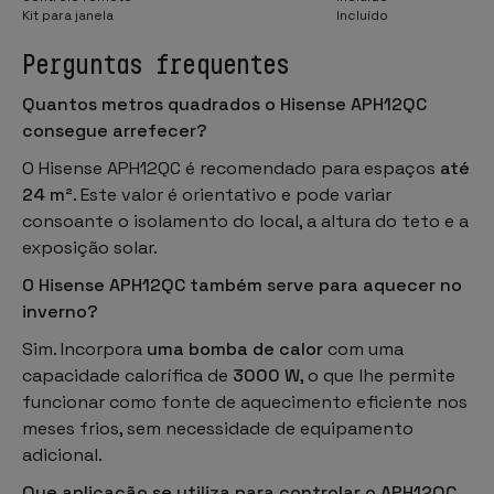
Kit para janela
Incluído
Perguntas frequentes
Quantos metros quadrados o Hisense APH12QC
consegue arrefecer?
O Hisense APH12QC é recomendado para espaços
até
24 m²
. Este valor é orientativo e pode variar
consoante o isolamento do local, a altura do teto e a
exposição solar.
O Hisense APH12QC também serve para aquecer no
inverno?
Sim. Incorpora
uma bomba de calor
com uma
capacidade calorífica de
3000 W
, o que lhe permite
funcionar como fonte de aquecimento eficiente nos
meses frios, sem necessidade de equipamento
adicional.
Que aplicação se utiliza para controlar o APH12QC