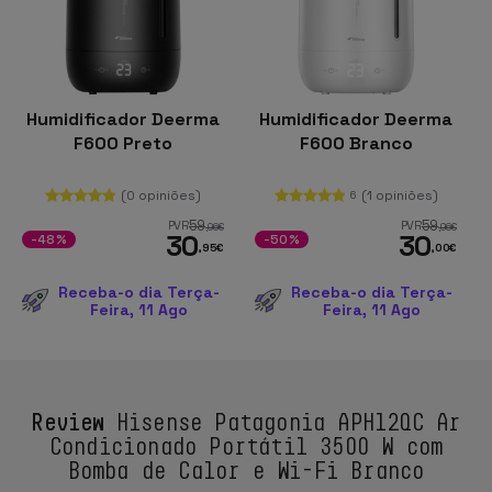
Humidificador Deerma
Humidificador Deerma
F600 Preto
F600 Branco
(0 opiniões)
(1 opiniões)
6
59
59
PVR
PVR
,96
€
,96
€
30
30
-48%
-50%
,95
€
,00
€
Receba-o dia Terça-
Receba-o dia Terça-
Feira, 11 Ago
Feira, 11 Ago
Review
Hisense Patagonia APH12QC Ar
Condicionado Portátil 3500 W com
Bomba de Calor e Wi-Fi Branco