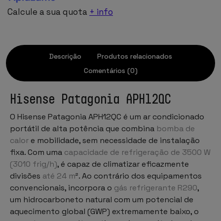
Calcule a sua quota
+ info
Descrição
Produtos relacionados
Comentários (0)
Hisense Patagonia APH12QC
O Hisense Patagonia APH12QC é um ar condicionado
portátil de alta potência que combina
bomba de
calor
e mobilidade, sem necessidade de instalação
fixa. Com uma
capacidade de refrigeração de 3500 W
(3010 frig/h)
, é capaz de climatizar eficazmente
divisões
até 24 m
². Ao contrário dos equipamentos
convencionais, incorpora o
gás refrigerante R290
,
um hidrocarboneto natural com um potencial de
aquecimento global (GWP) extremamente baixo, o