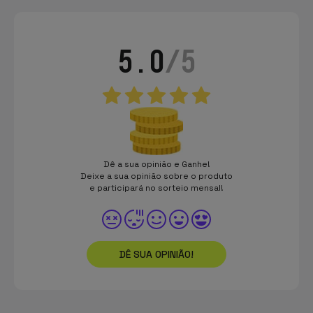
5.0
/5
Dê a sua opinião e Ganhe!
Deixe a sua opinião sobre o produto
e participará no sorteio mensal!
DÊ SUA OPINIÃO!