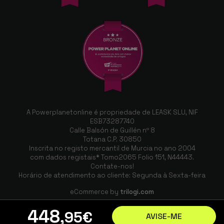
A Powerplanetonline é propriedade de LEASK SLU, NIF
ESB73287740
Calle Balsón de Guillén nº 8
Totana C.P. 30850
Inscrita no registo mercantil de Murcia no ano 2004
com dados registais* Tomo2065 Folio 151, N44443.
Contate-nos!
Horário de atendimento ao cliente: Segunda à Sexta-feira
eCommerce by
trilogi.com
448
,95
€
AVISE-ME