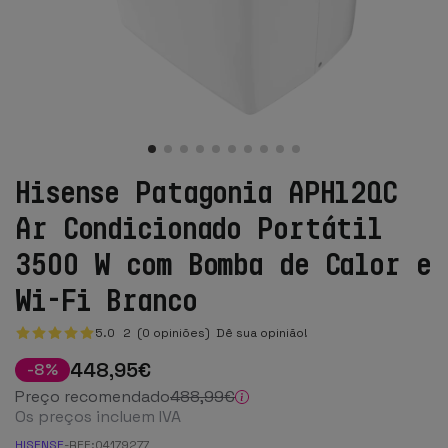
Hisense Patagonia APH12QC
Ar Condicionado Portátil
3500 W com Bomba de Calor e
Wi-Fi Branco
5.0
2
(0 opiniões)
Dê sua opinião!
448
,95
€
-
8
%
Preço recomendado
488
,99
€
Os preços incluem IVA
HISENSE
-
REF:
04179277