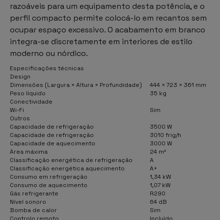
razoáveis para um equipamento desta potência, e o
perfil compacto permite colocá-lo em recantos sem
ocupar espaço excessivo. O acabamento em branco
integra-se discretamente em interiores de estilo
moderno ou nórdico.
Especificações técnicas
Design
Dimensões (Largura × Altura × Profundidade)
444 × 723 × 361 mm
Peso líquido
35 kg
Conectividade
Wi-Fi
Sim
Outros
Capacidade de refrigeração
3500 W
Capacidade de refrigeração
3010 frig/h
Capacidade de aquecimento
3000 W
Área máxima
24 m²
Classificação energética de refrigeração
A
Classificação energética aquecimento
A+
Consumo em refrigeração
1,34 kW
Consumo de aquecimento
1,07 kW
Gás refrigerante
R290
Nível sonoro
64 dB
Bomba de calor
Sim
Controlo remoto
Incluído