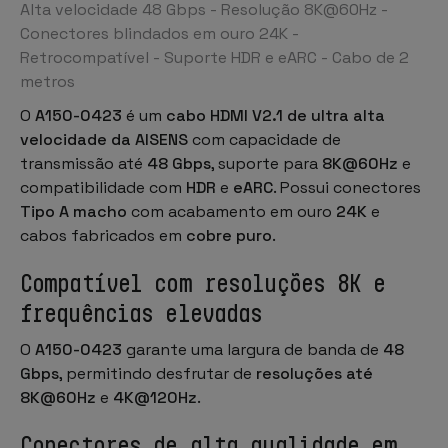
Alta velocidade 48 Gbps - Resolução 8K@60Hz -
Conectores blindados em ouro 24K -
Retrocompatível - Suporte HDR e eARC - Cabo de 2
metros
O
A150-0423
é um
cabo HDMI V2.1 de ultra alta
velocidade da AISENS
com capacidade de
transmissão até
48 Gbps
, suporte para
8K@60Hz
e
compatibilidade com
HDR
e
eARC
. Possui conectores
Tipo A macho
com acabamento em ouro
24K
e
cabos fabricados em
cobre puro
.
Compatível com resoluções 8K e
frequências elevadas
O
A150-0423
garante uma largura de banda de
48
Gbps
, permitindo desfrutar de
resoluções até
8K@60Hz
e
4K@120Hz
.
Conectores de alta qualidade em