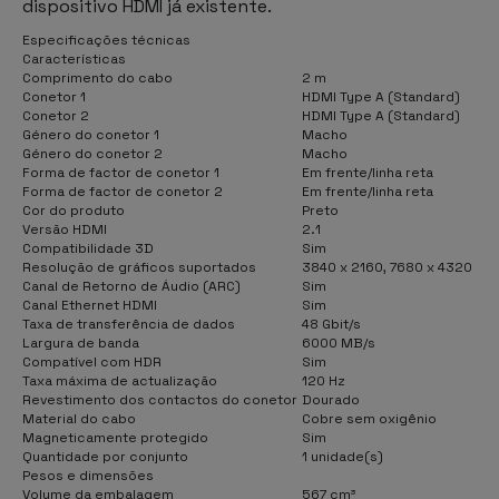
dispositivo HDMI já existente.
Especificações técnicas
Características
Comprimento do cabo
2 m
Conetor 1
HDMI Type A (Standard)
Conetor 2
HDMI Type A (Standard)
Género do conetor 1
Macho
Género do conetor 2
Macho
Forma de factor de conetor 1
Em frente/linha reta
Forma de factor de conetor 2
Em frente/linha reta
Cor do produto
Preto
Versão HDMI
2.1
Compatibilidade 3D
Sim
Resolução de gráficos suportados
3840 x 2160, 7680 x 4320
Canal de Retorno de Áudio (ARC)
Sim
Canal Ethernet HDMI
Sim
Taxa de transferência de dados
48 Gbit/s
Largura de banda
6000 MB/s
Compatível com HDR
Sim
Taxa máxima de actualização
120 Hz
Revestimento dos contactos do conetor
Dourado
Material do cabo
Cobre sem oxigênio
Magneticamente protegido
Sim
Quantidade por conjunto
1 unidade(s)
Pesos e dimensões
Volume da embalagem
567 cm³