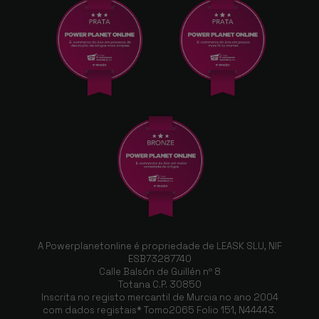
A Powerplanetonline é propriedade de LEASK SLU, NIF
ESB73287740
Calle Balsón de Guillén nº 8
Totana C.P. 30850
Inscrita no registo mercantil de Murcia no ano 2004
com dados registais* Tomo2065 Folio 151, N44443.