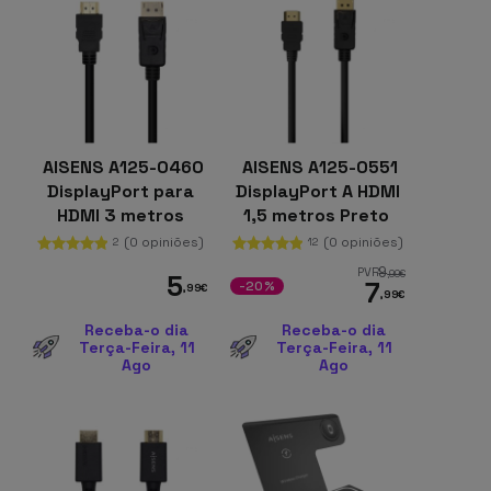
AISENS A125-0460
AISENS A125-0551
DisplayPort para
DisplayPort A HDMI
HDMI 3 metros
1,5 metros Preto
Preto
(0 opiniões)
(0 opiniões)
2
12
9
PVR
,99
€
5
7
-20%
,99
€
,99
€
Receba-o dia
Receba-o dia
Terça-Feira, 11
Terça-Feira, 11
Ago
Ago