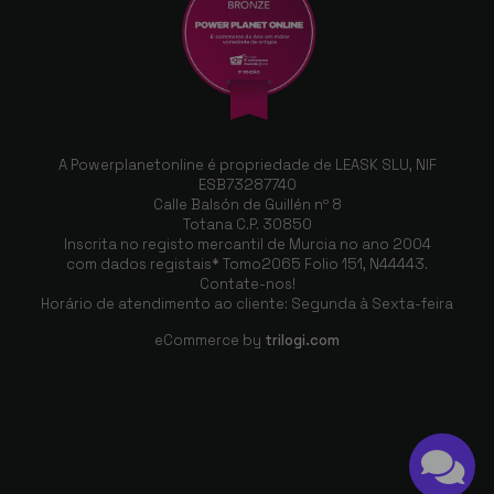
A Powerplanetonline é propriedade de LEASK SLU, NIF
ESB73287740
Calle Balsón de Guillén nº 8
Totana C.P. 30850
Inscrita no registo mercantil de Murcia no ano 2004
com dados registais* Tomo2065 Folio 151, N44443.
Contate-nos!
Horário de atendimento ao cliente: Segunda à Sexta-feira
eCommerce by
trilogi.com