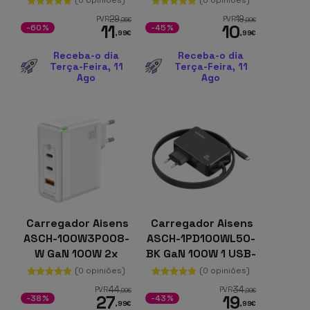
29
19
PVR
PVR
,95
€
,99
€
11
10
-60%
-45%
,99
€
,99
€
Receba-o dia
Receba-o dia
Terça-Feira, 11
Terça-Feira, 11
Ago
Ago
Carregador Aisens
Carregador Aisens
ASCH-100W3P008-
ASCH-1PD100WL50-
W GaN 100W 2x
BK GaN 100W 1 USB-
USB-C + 1x USB-A
C
(0 opiniões)
(0 opiniões)
44
34
PVR
PVR
,99
€
,99
€
27
19
-38%
-43%
,99
€
,99
€