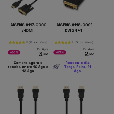
AISENS A117-0090
AISENS A118-0091
/HDMI
DVI 24+1
(0 opiniões)
(0 opiniões)
3
2
9
7
PVR
PVR
,99
€
,99
€
3
2
-60%
-63%
,99
€
,99
€
Compre agora e
Receba-o dia
receba entre 10 Ago e
Terça-Feira, 11
12 Ago
Ago