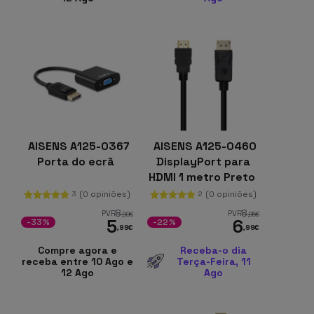
AISENS A125-0367
AISENS A125-0460
Porta do ecrã
DisplayPort para
HDMI 1 metro Preto
(0 opiniões)
(0 opiniões)
3
2
8
8
PVR
PVR
,99
€
,95
€
5
6
-33%
-22%
,99
€
,99
€
Compre agora e
Receba-o dia
receba entre 10 Ago e
Terça-Feira, 11
12 Ago
Ago