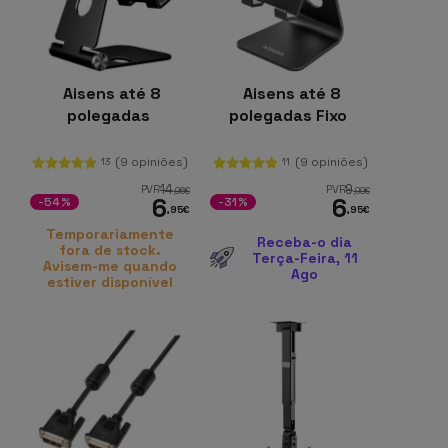
Aisens até 8
Aisens até 8
polegadas
polegadas Fixo
(9 opiniões)
(9 opiniões)
13
11
14
9
PVR
PVR
,96
€
,99
€
6
6
-54%
-31%
,95
€
,95
€
Temporariamente
Receba-o dia
fora de stock.
Terça-Feira, 11
Avisem-me quando
Ago
estiver disponível