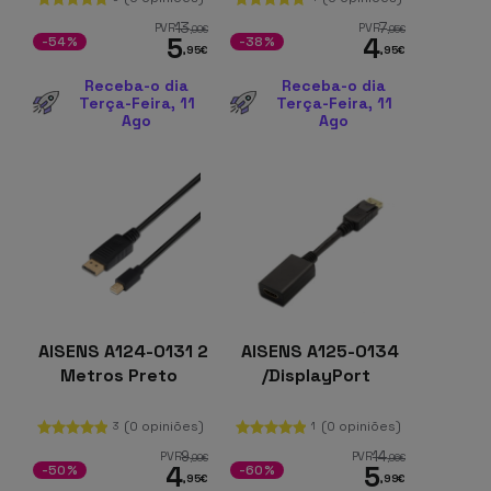
13
7
PVR
PVR
,00
€
,95
€
5
4
-54%
-38%
,95
€
,95
€
Receba-o dia
Receba-o dia
Terça-Feira, 11
Terça-Feira, 11
Ago
Ago
AISENS A124-0131 2
AISENS A125-0134
Metros Preto
/DisplayPort
(0 opiniões)
(0 opiniões)
3
1
9
14
PVR
PVR
,99
€
,96
€
4
5
-50%
-60%
,95
€
,99
€