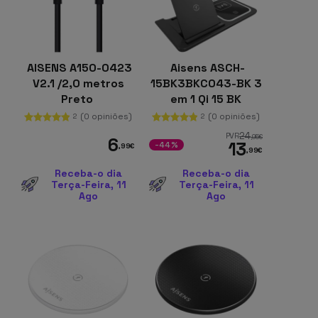
AISENS A150-0423
Aisens ASCH-
V2.1 /2,0 metros
15BK3BKC043-BK 3
Preto
em 1 Qi 15 BK
Dobrável Preto
(0 opiniões)
(0 opiniões)
2
2
24
PVR
,95
€
6
13
-44%
,99
€
,99
€
Receba-o dia
Receba-o dia
Terça-Feira, 11
Terça-Feira, 11
Ago
Ago