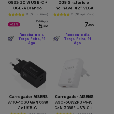
0923 30 W USB-C +
009 Giratório e
USB-A Branco
Inclinável 42" VESA
200x200 mm Preto
(0 opiniões)
(18 opiniões)
14
23
15
PVR
,95
€
7
5
-62%
,95
€
,99
€
Receba-o dia
Receba-o dia
Terça-Feira, 11
Terça-Feira, 11
Ago
Ago
Carregador AISENS
Carregador AISENS
A110-1030 GaN 65W
ASC-30W2P074-W
2x USB-C
GaN 30W 1 USB-C +
1 USB-A
(0 opiniões)
(0 opiniões)