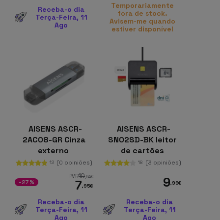
Temporariamente
Receba-o dia
fora de stock.
Terça-Feira, 11
Avisem-me quando
Ago
estiver disponível
AISENS ASCR-
AISENS ASCR-
2AC08-GR Cinza
SN02SD-BK leitor
externo
de cartões
inteligente
(0 opiniões)
(3 opiniões)
12
18
10
PVR
,94
€
9
7
-27%
,99
€
,95
€
Receba-o dia
Receba-o dia
Terça-Feira, 11
Terça-Feira, 11
Ago
Ago