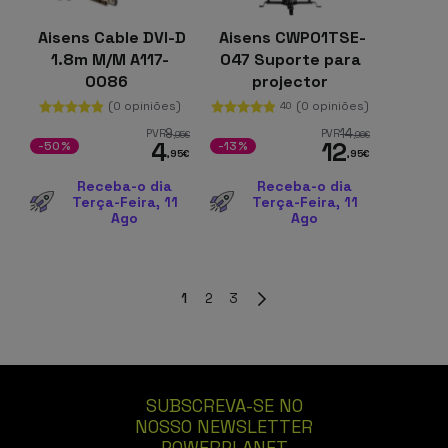
Aisens Cable DVI-D
Aisens CWP01TSE-
1.8m M/M A117-
047 Suporte para
0086
projector
Parede/Teto Preto
(0 opiniões)
(0 opiniões)
40
9
14
PVR
PVR
,95
€
,96
€
4
12
-50%
-13%
,95
€
,95
€
Receba-o dia
Receba-o dia
Terça-Feira, 11
Terça-Feira, 11
Ago
Ago
1
2
3
SUBSCREVA-SE NO
NOSSO NEWSLETTER
POWERPLANET