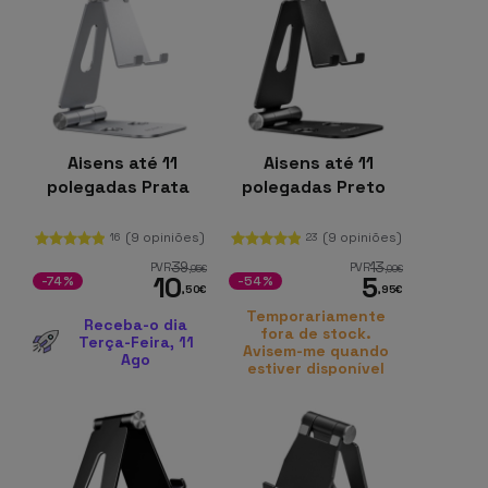
Aisens até 11
Aisens até 11
polegadas Prata
polegadas Preto
(9 opiniões)
(9 opiniões)
16
23
39
13
PVR
PVR
,95
€
,00
€
10
5
-74%
-54%
,50
€
,95
€
Temporariamente
Receba-o dia
fora de stock.
Terça-Feira, 11
Avisem-me quando
Ago
estiver disponível