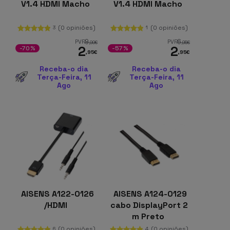
V1.4 HDMI Macho
V1.4 HDMI Macho
(0 opiniões)
(0 opiniões)
3
1
9
6
PVR
PVR
,99
€
,95
€
2
2
-70%
-57%
,95
€
,95
€
Receba-o dia
Receba-o dia
Terça-Feira, 11
Terça-Feira, 11
Ago
Ago
AISENS A122-0126
AISENS A124-0129
/HDMI
cabo DisplayPort 2
m Preto
(0 opiniões)
(0 opiniões)
6
4