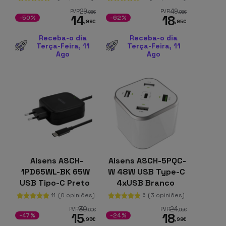
com Qi, Preto
29
49
PVR
PVR
,95
€
,95
€
14
18
-50%
-62%
,99
€
,95
€
Receba-o dia
Receba-o dia
Terça-Feira, 11
Terça-Feira, 11
Ago
Ago
Aisens ASCH-
Aisens ASCH-5PQC-
1PD65WL-BK 65W
W 48W USB Type-C
USB Tipo-C Preto
4xUSB Branco
(0 opiniões)
(3 opiniões)
11
6
30
24
PVR
PVR
,00
€
,95
€
15
18
-47%
-24%
,95
€
,98
€