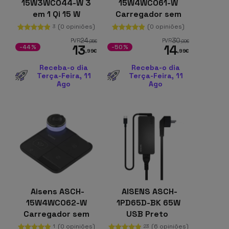
15W3WC044-W 3
15W4WC061-W
em 1 Qi 15 W
Carregador sem
Dobrável Branco
fios 4 em 1 de 15 W
(0 opiniões)
(0 opiniões)
3
com Qi, branco
24
30
PVR
PVR
,95
€
,00
€
13
14
-44%
-50%
,99
€
,99
€
Receba-o dia
Receba-o dia
Terça-Feira, 11
Terça-Feira, 11
Ago
Ago
Aisens ASCH-
AISENS ASCH-
15W4WC062-W
1PD65D-BK 65W
Carregador sem
USB Preto
fios 4 em 1 de 15 W
(0 opiniões)
(6 opiniões)
1
23