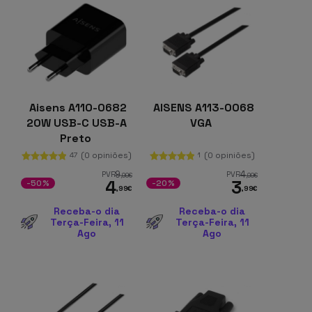
Aisens A110-0682
AISENS A113-0068
20W USB-C USB-A
VGA
Preto
(0 opiniões)
(0 opiniões)
47
1
9
4
PVR
PVR
,99
€
,99
€
4
3
-50%
-20%
,99
€
,99
€
Receba-o dia
Receba-o dia
Terça-Feira, 11
Terça-Feira, 11
Ago
Ago