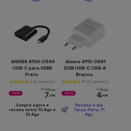
AISENS A109-0344
Aisens A110-0681
USB-C para HDMI
20W USB-C USB-A
Preto
Branco
(0 opiniões)
(6 opiniões)
4
49
29
9
PVR
PVR
,95
€
,99
€
7
4
-73%
-50%
,99
€
,99
€
Compre agora e
Receba-o dia
receba entre 10 Ago e
Terça-Feira, 11
12 Ago
Ago