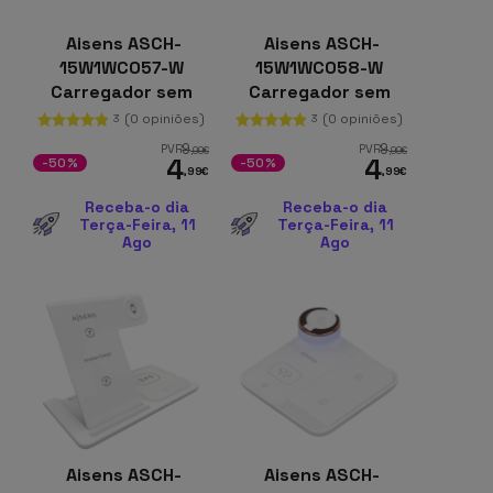
Aisens ASCH-
Aisens ASCH-
15W1WC057-W
15W1WC058-W
Carregador sem
Carregador sem
fios Qi de 15 W com
fios Qi de 15 W com
(0 opiniões)
(0 opiniões)
3
3
USB-C
USB-C
9
9
PVR
PVR
,99
€
,99
€
4
4
-50%
-50%
,99
€
,99
€
Receba-o dia
Receba-o dia
Terça-Feira, 11
Terça-Feira, 11
Ago
Ago
Aisens ASCH-
Aisens ASCH-