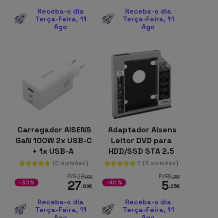
Receba-o dia
Receba-o dia
Terça-Feira, 11
Terça-Feira, 11
Ago
Ago
Carregador AISENS
Adaptador Aisens
GaN 100W 2x USB-C
Leitor DVD para
+ 1x USB-A
HDD/SSD STA 2.5
12.75mm
(0 opiniões)
(3 opiniões)
5
39
9
PVR
PVR
,99
€
,95
€
27
5
-30%
-40%
,99
€
,95
€
Receba-o dia
Receba-o dia
Terça-Feira, 11
Terça-Feira, 11
Ago
Ago