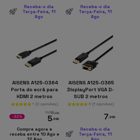
Receba-o dia
Receba-o dia
Terça-Feira, 11
Terça-Feira, 11
Ago
Ago
AISENS A125-0364
AISENS A125-0365
Porta do ecrã para
DisplayPort VGA D-
HDMI 2 metros
SUB 2 metros
Preto
Preto
(0 opiniões)
(1 opiniões)
1
6
8
PVR
,99
€
7
5
-33%
,95
€
,99
€
Compre agora e
Receba-o dia
receba entre 10 Ago e
Terça-Feira, 11
12 Ago
Ago