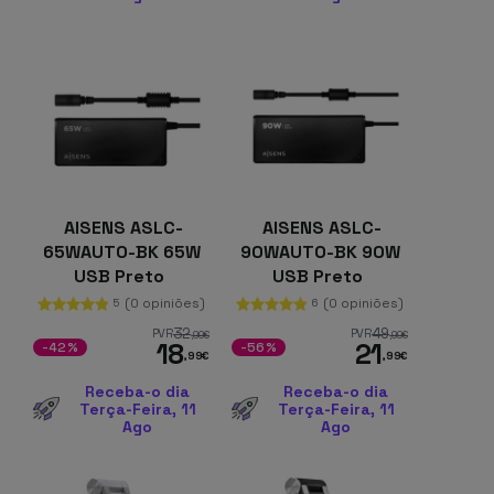
AISENS ASLC-
AISENS ASLC-
65WAUTO-BK 65W
90WAUTO-BK 90W
USB Preto
USB Preto
(0 opiniões)
(0 opiniões)
5
6
32
49
PVR
PVR
,99
€
,99
€
18
21
-42%
-56%
,99
€
,99
€
Receba-o dia
Receba-o dia
Terça-Feira, 11
Terça-Feira, 11
Ago
Ago