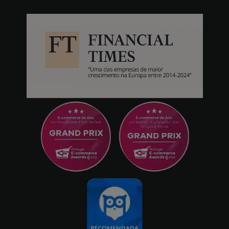
outros auscultadores, passava a vida a
aumentar e a diminuir o volume nas minhas
caminhadas e a ter de andar sempre para
trás nas músicas ou podcasts porque ao
mínimo ruído deixava de ouvir. Agora vou
com o volume bem abaixo de metade e
consigo ouvir claramente e sem qualquer
problema, mesmo com o som alto do
trânsito consigo ouvir perfeitamente e não
preciso de aumentar o volume. Também
adoro o modo transparente, em que se pode
ouvir o exterior como se não se estivesse a
usar nada. As definições são muito fáceis de
utilizar com a aplicação. Uma compra 10. -
Roxo