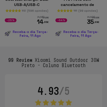
USB-A/USB-C
cancelamento de
ruído (ANC)
(596 opiniões)
(99 opiniões)
802
195
19
99
PVR
PVR
,99
€
,99
€
14
35
-25%
-64%
,95
€
,99
€
Receba-o dia Terça-
Receba-o dia Terça-
Feira, 11 Ago
Feira, 11 Ago
99 Review
Xiaomi Sound Outdoor 30W
Preto - Coluna Bluetooth
4.93
/5