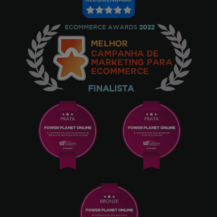
Gonçalves
17/05/2025
Qualidade de som espetacular. Recomendo. -
Branco
Augusto Capão
09/05/2025
Sempre fieis aos produtos, com muita
qualidade, entregas rápidas. - Branco
RAFAEL Cano prieto
05/05/2025
São brutais, som espetacular, um 10 - Branco