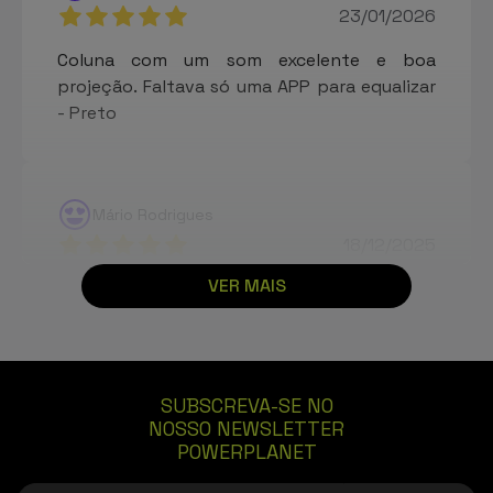
23/01/2026
Coluna com um som excelente e boa
projeção. Faltava só uma APP para equalizar
- Preto
Mário Rodrigues
18/12/2025
VER MAIS
Produto com bom acabamento e qualidade
de som tendo em consideração o preço.
Som limpo com bons graves. Boa relação
qualidade preço. Recomendo. Entrega rápida
e em boas condições. Muito satisfeito. -
SUBSCREVA-SE NO
Preto
NOSSO NEWSLETTER
POWERPLANET