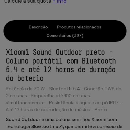
Calcule a sua quota
+ info
Descrição
Produtos relacionados
Comentários (327)
Xiaomi Sound Outdoor preto -
Coluna portátil com Bluetooth
5.4 e até 12 horas de duração
da bateria
Potência de 30 W - Bluetooth 5.4 - Conexão TWS de
2 colunas - Emparelha até 100 colunas
simultaneamente - Resistência à água e ao pó IP67 -
Até 12 horas de reprodução de música - Preto
Sound Outdoor
é uma
coluna sem fios Xiaomi
com
tecnologia
Bluetooth 5.4
, que permite a conexão de