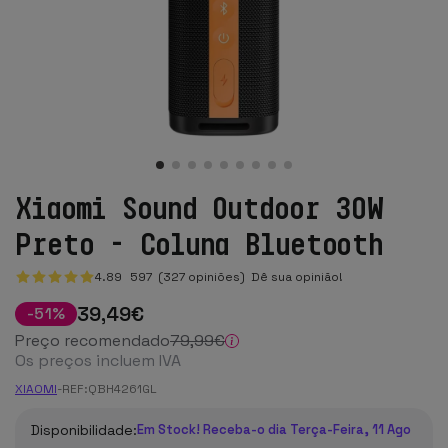
Xiaomi Sound Outdoor 30W
Preto - Coluna Bluetooth
4.89
597
(327 opiniões)
Dê sua opinião!
39
,49
€
-
51
%
Preço recomendado
79
,99
€
Os preços incluem IVA
XIAOMI
-
REF:
QBH4261GL
Disponibilidade:
Em Stock! Receba-o dia Terça-Feira, 11 Ago