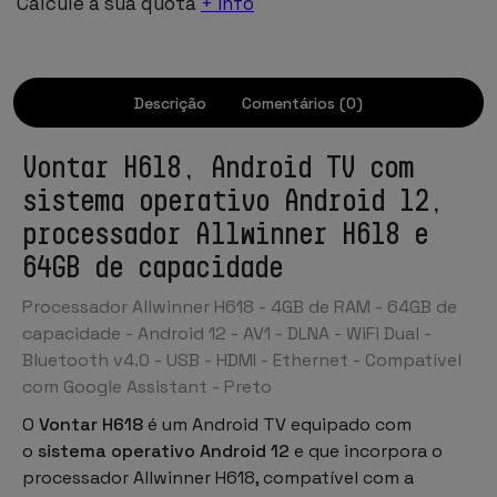
Calcule a sua quota
+ info
Descrição
Comentários (0)
Vontar H618, Android TV com
sistema operativo Android 12,
processador Allwinner H618 e
64GB de capacidade
Processador Allwinner H618 - 4GB de RAM - 64GB de
capacidade - Android 12 - AV1 - DLNA - WiFi Dual -
Bluetooth v4.0 - USB - HDMI - Ethernet - Compatível
com Google Assistant - Preto
O
Vontar H618
é um Android TV equipado com
o
sistema operativo Android 12
e que incorpora o
processador Allwinner H618, compatível com a