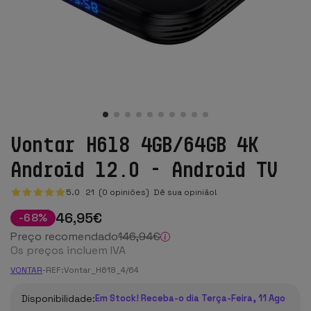
Vontar H618 4GB/64GB 4K
Android 12.0 - Android TV
5.0
21
(0 opiniões)
Dê sua opinião!
46
,95
€
-
68
%
Preço recomendado
146
,94
€
Os preços incluem IVA
VONTAR
-
REF:
Vontar_H618_4/64
Disponibilidade:
Em Stock! Receba-o dia Terça-Feira, 11 Ago