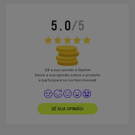
5.0
/5
Dê a sua opinião e Ganhe!
Deixe a sua opinião sobre o produto
e participará no sorteio mensal!
DÊ SUA OPINIÃO!