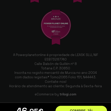
A Powerplanetonline é propriedade de LEASK SLU, NIF
ESB73287740
Calle Balsón de Guillén nº 8
Totana C.P. 30850
Inscrita no registo mercantil de Murcia no ano 2004
com dados registais* Tomo2065 Folio 151, N44443.
Contate-nos!
Horário de atendimento ao cliente: Segunda à Sexta-feira
eCommerce by
trilogi.com
46
COMPRE JÁ!