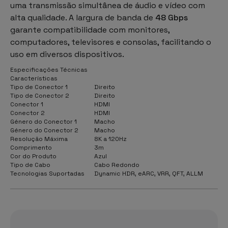
uma transmissão simultânea de áudio e vídeo com
alta qualidade. A largura de banda de
48 Gbps
garante compatibilidade com monitores,
computadores, televisores e consolas, facilitando o
uso em diversos dispositivos.
Especificações Técnicas
Características
Tipo de Conector 1
Direito
Tipo de Conector 2
Direito
Conector 1
HDMI
Conector 2
HDMI
Género do Conector 1
Macho
Género do Conector 2
Macho
Resolução Máxima
8K a 120Hz
Comprimento
3m
Cor do Produto
Azul
Tipo de Cabo
Cabo Redondo
Tecnologias Suportadas
Dynamic HDR, eARC, VRR, QFT, ALLM