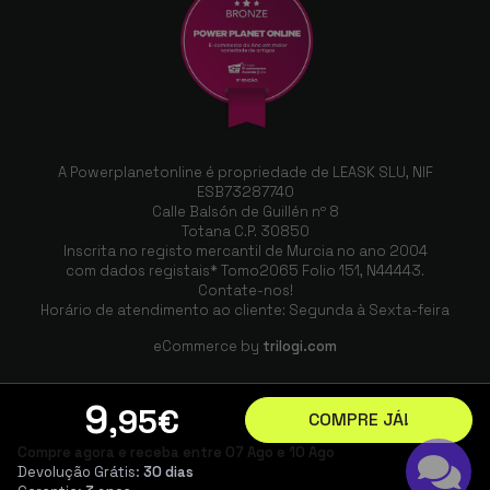
A Powerplanetonline é propriedade de LEASK SLU, NIF
ESB73287740
Calle Balsón de Guillén nº 8
Totana C.P. 30850
Inscrita no registo mercantil de Murcia no ano 2004
com dados registais* Tomo2065 Folio 151, N44443.
Contate-nos!
Horário de atendimento ao cliente: Segunda à Sexta-feira
eCommerce by
trilogi.com
9
,95
€
COMPRE JÁ!
Compre agora e receba entre 07 Ago e 10 Ago
Devolução Grátis:
30 dias