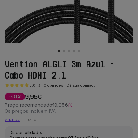
Vention ALGLI 3m Azul -
Cabo HDMI 2.1
5.0
3
(0 opiniões)
Dê sua opinião!
9
,95
€
-
50
%
Preço recomendado
19
,95
€
Os preços incluem IVA
VENTION
-
REF:
ALGLI
Disponibilidade: