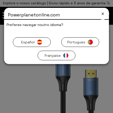
0
Total
Español
ES
,00
€
Explore o nosso catálogo | Envio rápido e 3 anos de garantia 🚀
Français
FR
PT
Powerplanetonline.com
PAGAR
Preferes navegar noutro idioma?
TV e Vídeo
Ofertas Limitadas
Acessórios TV y Android TV
Cabos de TV
Español
Portugues
Française