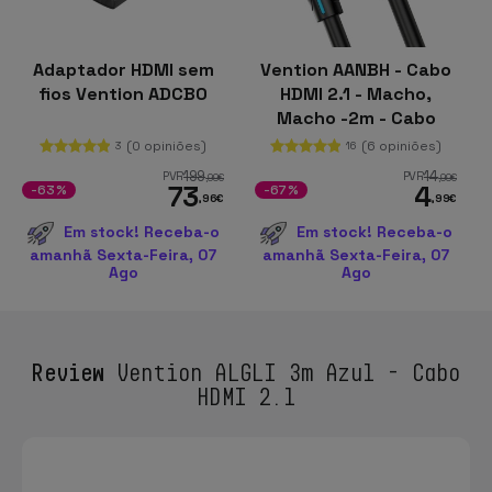
Adaptador HDMI sem
Vention AANBH - Cabo
fios Vention ADCB0
HDMI 2.1 - Macho,
Macho -2m - Cabo
(0 opiniões)
(6 opiniões)
3
16
199
14
PVR
PVR
,99
€
,99
€
73
4
-63%
-67%
,96
€
,99
€
Em stock! Receba-o
Em stock! Receba-o
amanhã Sexta-Feira, 07
amanhã Sexta-Feira, 07
Ago
Ago
Review
Vention ALGLI 3m Azul - Cabo
HDMI 2.1