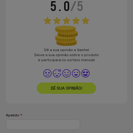
5.0
/5
Dê a sua opinião e Ganhe!
Deixe a sua opinião sobre o produto
e participará no sorteio mensal!
DÊ SUA OPINIÃO!
Apelido
*