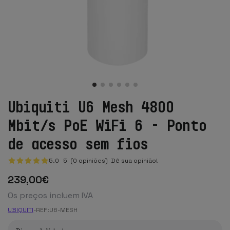
Ubiquiti U6 Mesh 4800
Mbit/s PoE WiFi 6 - Ponto
de acesso sem fios
5.0
5
(0 opiniões)
Dê sua opinião!
239
,00
€
Os preços incluem IVA
UBIQUITI
-
REF:
U6-MESH