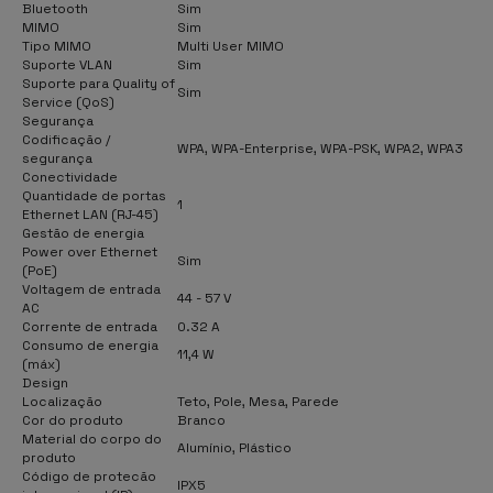
Bluetooth
Sim
MIMO
Sim
Tipo MIMO
Multi User MIMO
Suporte VLAN
Sim
Suporte para Quality of
Sim
Service (QoS)
Segurança
Codificação /
WPA, WPA-Enterprise, WPA-PSK, WPA2, WPA3
segurança
Conectividade
Quantidade de portas
1
Ethernet LAN (RJ-45)
Gestão de energia
Power over Ethernet
Sim
(PoE)
Voltagem de entrada
44 - 57 V
AC
Corrente de entrada
0.32 A
Consumo de energia
11,4 W
(máx)
Design
Localização
Teto, Pole, Mesa, Parede
Cor do produto
Branco
Material do corpo do
Alumínio, Plástico
produto
Código de protecão
IPX5