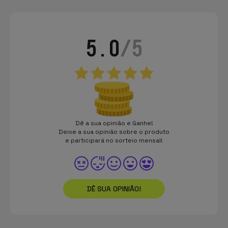
5.0
/5
Dê a sua opinião e Ganhe!
Deixe a sua opinião sobre o produto
e participará no sorteio mensal!
DÊ SUA OPINIÃO!