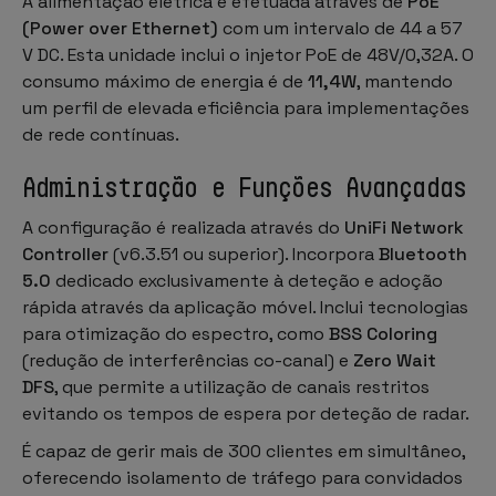
A alimentação elétrica é efetuada através de
PoE
(Power over Ethernet)
com um intervalo de 44 a 57
V DC. Esta unidade inclui o injetor PoE de 48V/0,32A. O
consumo máximo de energia é de
11,4W
, mantendo
um perfil de elevada eficiência para implementações
de rede contínuas.
Administração e Funções Avançadas
A configuração é realizada através do
UniFi Network
Controller
(v6.3.51 ou superior). Incorpora
Bluetooth
5.0
dedicado exclusivamente à deteção e adoção
rápida através da aplicação móvel. Inclui tecnologias
para otimização do espectro, como
BSS Coloring
(redução de interferências co-canal) e
Zero Wait
DFS
, que permite a utilização de canais restritos
evitando os tempos de espera por deteção de radar.
É capaz de gerir mais de 300 clientes em simultâneo,
oferecendo isolamento de tráfego para convidados