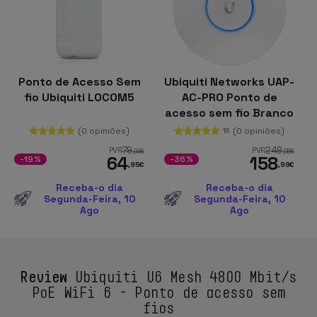
Ponto de Acesso Sem
Ubiquiti Networks UAP-
fio Ubiquiti LOCOM5
AC-PRO Ponto de
acesso sem fio Branco
(0 opiniões)
(0 opiniões)
16
79
249
PVR
PVR
,94
€
,95
€
64
158
-19%
-36%
,95
€
,99
€
Receba-o dia
Receba-o dia
Segunda-Feira, 10
Segunda-Feira, 10
Ago
Ago
Review
Ubiquiti U6 Mesh 4800 Mbit/s
PoE WiFi 6 - Ponto de acesso sem
fios