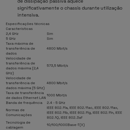
de dissipação passiva aquece
significativamente o chassis durante utilização
intensiva.
Especificações técnicas
Características
2,4 GHz
Sim
5 GHz
Sim
Taxa máxima de
transferência de
4800 Mbit/s
dados
Velocidade de
transferência de
573,5 Mbit/s
dados máxima (2,4
GHz)
Velocidade de
transferência de
4800 Mbit/s
dados máxima (5 GHz)
Taxa de transferência
1000 Mbit/s
de dados Ethernet LAN
Banda de frequência
2.4 - 5 GHz
IEEE 802.11a, IEEE 802.11ac, IEEE 802.11ax,
Normas de
IEEE 802.11b, IEEE 802.11g, IEEE 802.11n, IEEE
Comunicações
802.1Q, IEEE 802.3af
Tecnologia de
10/100/1000Base-T(X)
cablagem