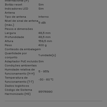
internacional (IP)
Botão reset
Sim
Indicadores LED
Sim
Antena
Tipo de antena
Interno
Nível de sinal de antena
5 dBi
(máx.)
Pesos e dimensões
Largura
48,5 mm
Profundidade
48,5 mm
Altura
159,5 mm
Peso
400 g
Conteúdo da embalagem
Quantidade por
1 unidade(s)
conjunto
Adaptador PoE incluído
Sim
Condições ambientais
Humidade relativa de
5 - 95%
funcionamento (H-H)
Temperatura de
-30 - 60 °C
funcionamento (T-T)
Dados logísticos
Código de Sistema
85176990
Harmonizado (HS)