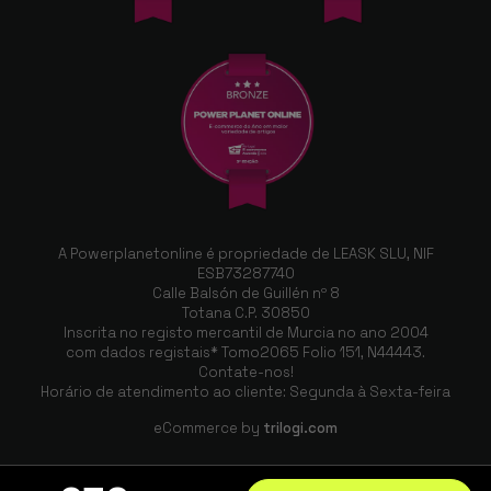
A Powerplanetonline é propriedade de LEASK SLU, NIF
ESB73287740
Calle Balsón de Guillén nº 8
Totana C.P. 30850
Inscrita no registo mercantil de Murcia no ano 2004
com dados registais* Tomo2065 Folio 151, N44443.
Contate-nos!
Horário de atendimento ao cliente: Segunda à Sexta-feira
eCommerce by
trilogi.com