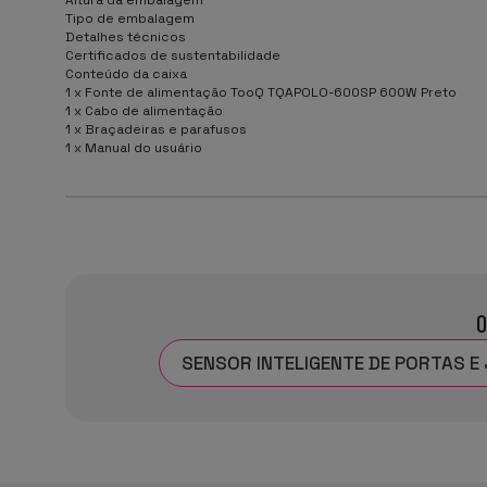
Tipo de embalagem
Detalhes técnicos
Certificados de sustentabilidade
Conteúdo da caixa
1 x Fonte de alimentação TooQ TQAPOLO-600SP 600W Preto
1 x Cabo de alimentação
1 x Braçadeiras e parafusos
1 x Manual do usuário
O
SENSOR INTELIGENTE DE PORTAS E