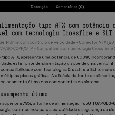
Descrição
Comentários (0)
alimentação tipo ATX com potência 
vel com tecnologia Crossfire e SLI
de 140mm com controlo de velocidade - Conector ATX (20 + 
UVP/SCP/OPP/OTP -
Compatível com tecnologia Crossfire e 
 tipo
ATX
, apresenta uma
potência de 600W
, incorporan
alidade, esta fonte de alimentação dispõe de uma ventoin
ua compatibilidade com tecnologias
Crossfire e SLI
torna-a 
últiplas placas gráficas. A eficácia da fonte de aliment
 funcionamento ótimo dos componentes do sistema.
desempenho ótimo
a superior a
78%,
a fonte de alimentação
TooQ TQAPOLO-
nergia, contribuindo para a estabilidade e segurança do si