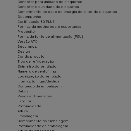
Conector para unidade de disquetes
Conector de unidade de disquetes
Comprimento do cabo de energia do leitor de disquetes
Desempenho
Certificação 80 PLUS
Formas da motherboard suportadas
Propósito
Forma da fonte de alimentação (PSU)
Versão ATX
Segurança
Design
Cor do produto
Tipo de refrigeração
Diâmetro do ventilador
Número de ventoínhas
Localização do ventilador
Interruptor ligar/desligar
Conteúdo da embalagem
Cabos
Pesos e dimensões
Largura
Profundidade
Altura
Embalagem
Comprimento da embalagem
Profundidade da embalagem
Altura da embalagem