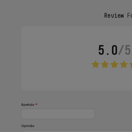
Review
Fo
5.0
/5
Apelido
*
Opinião