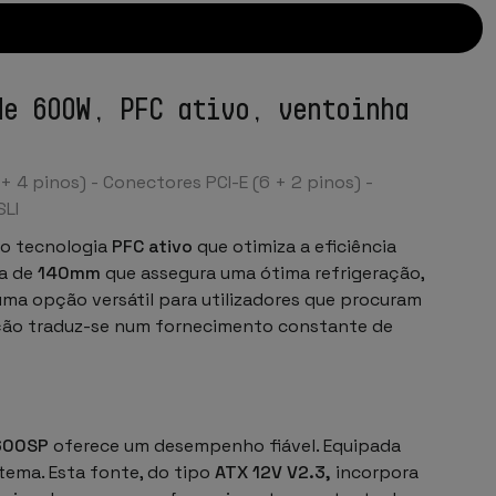
de 600W, PFC ativo, ventoinha
4 pinos) - Conectores PCI-E (6 + 2 pinos) -
SLI
do tecnologia
PFC ativo
que otimiza a eficiência
ha de
140mm
que assegura uma ótima refrigeração,
uma opção versátil para utilizadores que procuram
ação traduz-se num fornecimento constante de
600SP
oferece um desempenho fiável. Equipada
stema. Esta fonte, do tipo
ATX 12V V2.3,
incorpora