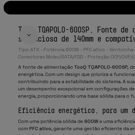
TooQ TQAPOLO-600SP, Fonte de 
silenciosa de 140mm e compatí
Tipo ATX - Potência 600W - PFC ativo - Ventoinha 
Conectores Molex/SATA/FDD
-
Proteção OCP/OVP/
A fonte de alimentação
TooQ TQAPOLO-600SP,
do
energética. Com um design que prioriza a funcion
contribuindo para a estabilidade do sistema. A s
um desempenho excepcional em configurações de m
energia, proporcionando uma base sólida para o
Eficiência energética, para um 
Com uma potência sólida de
600W
e uma eficiênci
com
PFC ativo
, garante uma gestão eficiente da e