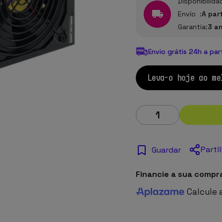
Disponibilida
Envío :
A par
Garantia:
3 a
Envio grátis 24h a par
Leva-o hoje ao me
Parti
Guardar
Financie a sua compr
Calcule 