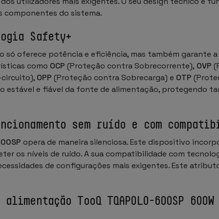
 dos utilizadores mais exigentes. O seu design técnico e 
os componentes do sistema.
logia Safety+
o só oferece potência e eficiência, mas também garante a
erísticas como
OCP
(Proteção contra Sobrecorrente),
OVP
(
circuito),
OPP
(Proteção contra Sobrecarga) e
OTP
(Prote
 estável e fiável da fonte de alimentação, protegendo 
uncionamento sem ruído e com compatib
600SP
opera de maneira silenciosa. Este dispositivo incor
er os níveis de ruído. A sua compatibilidade com tecnol
necessidades de configurações mais exigentes. Este atribut
e alimentação TooQ TQAPOLO-600SP 600W