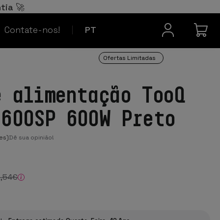
Español
ES
tia 🚀
Contacto
Français
FR
Contate-nos!
PT
Ofertas Limitadas
e alimentação TooQ
-600SP 600W Preto
es)
Dê sua opinião!
9
,54
€