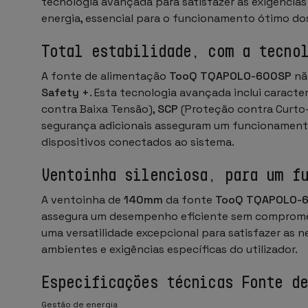
tecnologia avançada para satisfazer as exigências
energia, essencial para o funcionamento ótimo d
Total estabilidade, com a tecno
A fonte de alimentação
TooQ TQAPOLO-600SP
nã
Safety +
. Esta tecnologia avançada inclui caract
contra Baixa Tensão),
SCP
(Proteção contra Curto-
segurança adicionais asseguram um funcionamento
dispositivos conectados ao sistema.
Ventoinha silenciosa, para um f
A ventoinha de
140mm
da fonte
TooQ TQAPOLO-
assegura um desempenho eficiente sem compromet
uma versatilidade excepcional para satisfazer as 
ambientes e exigências específicas do utilizador.
Especificações técnicas Fonte d
Gestão de energia