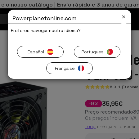
re o nosso catálogo | Envio rápido e 3 anos de garan
Powerplanetonline.com
Ofertas Limitadas
Preferes navegar noutro idioma?
Español
Portugues
Fonte d
Française
TQAPOLO
5.0
1
(0 opiniõ
35
,95
€
-
9
%
Preço recomendado
3
Os preços incluem IVA
TOOQ
-
REF:
TQAPOLO-600SP