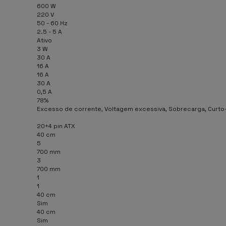
600 W
220 V
50 - 60 Hz
2.5 - 5 A
Ativo
3 W
30 A
16 A
16 A
30 A
0,5 A
78%
Excesso de corrente, Voltagem excessiva, Sobrecarga, Curto-c
20+4 pin ATX
40 cm
5
700 mm
3
700 mm
1
1
40 cm
Sim
40 cm
Sim