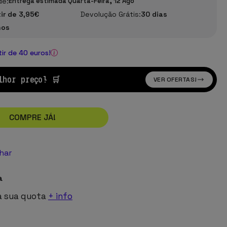
de:
Entrega estimada Quarta-Feira, 12 Ago
tir de 3,95€
Devolução Grátis:
30 dias
nos
tir de 40 euros!
lhor preço! 🛒
VER OFERTAS!
COMPRE JÁ!
lhar
a
a sua quota
+ info