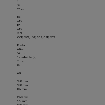
1
Sim
70 cm
Não
ATX
PC
ATX
2.3
OCP, OVP, UVP, SCP, OPP, OTP
Preto
Ativo
14 cm
1 ventoinha(s)
Topo
Sim
AC
150 mm
160 mm
85 mm
256 mm
172 mm
102 mm