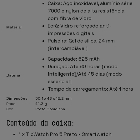
Caixa: Aço inoxidável, alumínio série
7000 e nylon de alta resistência
com fibra de vidro
Ecrã: Vidro reforçado anti-
Material
impressões digitais
Pulseira: Gel de sílica, 24 mm
(intercambiável)
Capacidade: 628 mAh
Duração: Até 80 horas (modo
inteligente)/Até 45 dias (modo
Bateria
essencial)
Tempo de carregamento: Até 1 hora
Dimensões
50.1 x 48 x 12.2 mm
Peso
44.3 g
Cor
Preto Obsidiana
Conteúdo da caixa:
1 x TicWatch Pro 5 Preto - Smartwatch