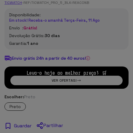
TICWATCH
-
REF:
TICWATCH_PRO_5_BLK-REACONB
Disponibilidade:
Em stock! Receba-o amanhã Terça-Feira, 11 Ago
Envío :
Grátis!
Devolução Grátis:
30 dias
Garantia:
1 ano
Envio grátis 24h a partir de 40 euros!
Leva-o hoje ao melhor preço! 🛒
VER OFERTAS!
Escolher:
Preto
Preto
Partilhar
Guardar