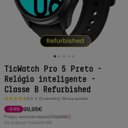
TicWatch Pro 5 Preto -
Relógio inteligente -
Classe B Refurbished
5.0
3
(0 opiniões)
Dê sua opinião!
99
,95
€
-
64
%
Preço recomendado
279
,99
€
Os preços incluem IVA