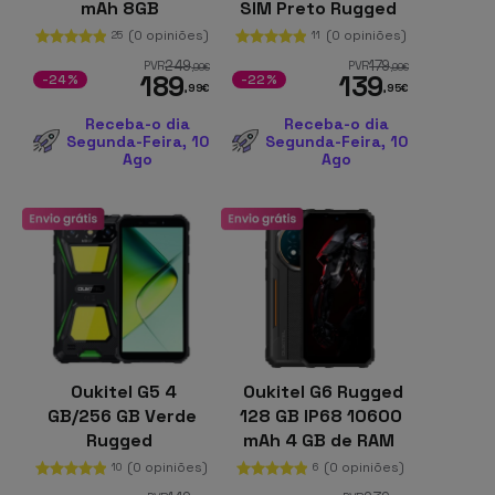
mAh 8GB
SIM Preto Rugged
(0 opiniões)
(0 opiniões)
25
11
249
179
PVR
PVR
,99
€
,99
€
189
139
-24%
-22%
,99
€
,95
€
Receba-o dia
Receba-o dia
Segunda-Feira, 10
Segunda-Feira, 10
Ago
Ago
Oukitel G5 4
Oukitel G6 Rugged
GB/256 GB Verde
128 GB IP68 10600
Rugged
mAh 4 GB de RAM
(0 opiniões)
(0 opiniões)
10
6