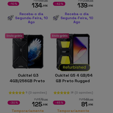
149
239
PVR
PVR
,96
€
,99
€
134
139
-10%
-42%
,95
€
,95
€
Receba-o dia
Receba-o dia
Segunda-Feira, 10
Segunda-Feira, 10
Ago
Ago
Oukitel G3
Oukitel G5 4 GB/64
4GB/256GB Preto
GB Preto Rugged
(0 opiniões)
(0 opiniões)
5
26
179
149
PVR
PVR
,99
€
,96
€
125
81
-30%
-45%
,99
€
,95
€
Temporariamente
Temporariamente