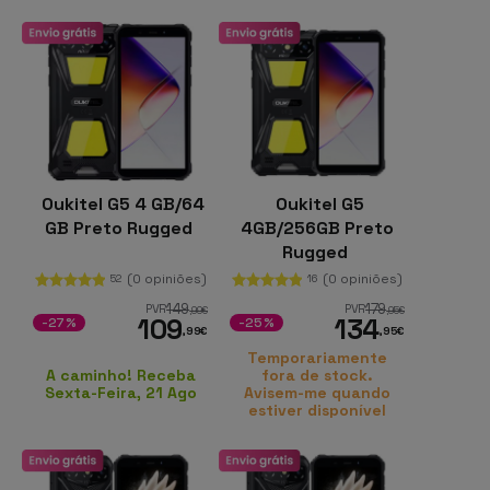
Oukitel G5 4 GB/64
Oukitel G5
GB Preto Rugged
4GB/256GB Preto
Rugged
(0 opiniões)
(0 opiniões)
52
16
149
179
PVR
PVR
,99
€
,95
€
109
134
-27%
-25%
,99
€
,95
€
Temporariamente
A caminho! Receba
fora de stock.
Sexta-Feira, 21 Ago
Avisem-me quando
estiver disponível