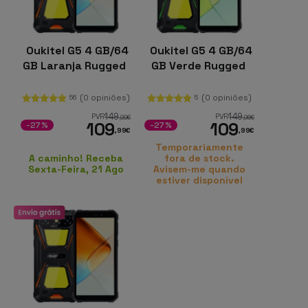
Oukitel G5 4 GB/64
Oukitel G5 4 GB/64
GB Laranja Rugged
GB Verde Rugged
(0 opiniões)
(0 opiniões)
56
5
149
149
PVR
PVR
,99
€
,96
€
109
109
-27%
-27%
,99
€
,99
€
Temporariamente
A caminho! Receba
fora de stock.
Sexta-Feira, 21 Ago
Avisem-me quando
estiver disponível