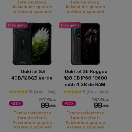
fora de stock.
fora de stock.
Avisem-me quando
Avisem-me quando
estiver disponível
estiver disponível
Oukitel G3
Oukitel G6 Rugged
4GB/128GB Verde
128 GB IP68 10600
mAh 4 GB de RAM
(0 opiniões)
(0 opiniões)
59
5
139
239
PVR
PVR
,98
€
,99
€
99
99
-29%
-58%
,99
€
,99
€
Temporariamente
Temporariamente
fora de stock.
fora de stock.
Avisem-me quando
Avisem-me quando
estiver disponível
estiver disponível