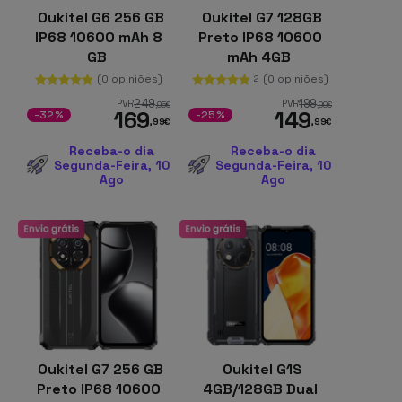
Oukitel G6 256 GB
Oukitel G7 128GB
IP68 10600 mAh 8
Preto IP68 10600
GB
mAh 4GB
(0 opiniões)
(0 opiniões)
2
249
199
PVR
PVR
,95
€
,99
€
169
149
-32%
-25%
,99
€
,99
€
Receba-o dia
Receba-o dia
Segunda-Feira, 10
Segunda-Feira, 10
Ago
Ago
Oukitel G7 256 GB
Oukitel G1S
Preto IP68 10600
4GB/128GB Dual