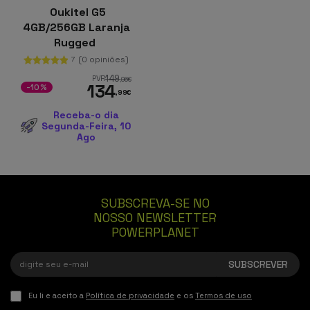
Oukitel G5
4GB/256GB Laranja
Rugged
(0 opiniões)
7
149
PVR
,96
€
134
-10%
,99
€
Receba-o dia
Segunda-Feira, 10
Ago
SUBSCREVA-SE NO
NOSSO NEWSLETTER
POWERPLANET
Eu li e aceito a
Política de privacidade
e os
Termos de uso