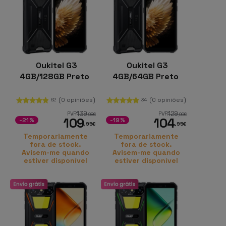
Oukitel G3
Oukitel G3
4GB/128GB Preto
4GB/64GB Preto
(0 opiniões)
(0 opiniões)
62
34
139
129
PVR
PVR
,98
€
,99
€
109
104
-21%
-19%
,95
€
,95
€
Temporariamente
Temporariamente
fora de stock.
fora de stock.
Avisem-me quando
Avisem-me quando
estiver disponível
estiver disponível