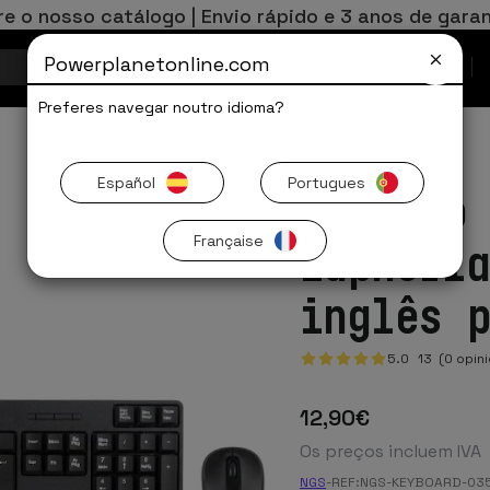
re o nosso catálogo | Envio rápido e 3 anos de garan
Powerplanetonline.com
Ofertas Limitadas
Preferes navegar noutro idioma?
Español
Portugues
Teclado
Française
Euphori
inglês 
5.0
13
(0 opini
12
,90
€
Os preços incluem IVA
NGS
-
REF:
NGS-KEYBOARD-03