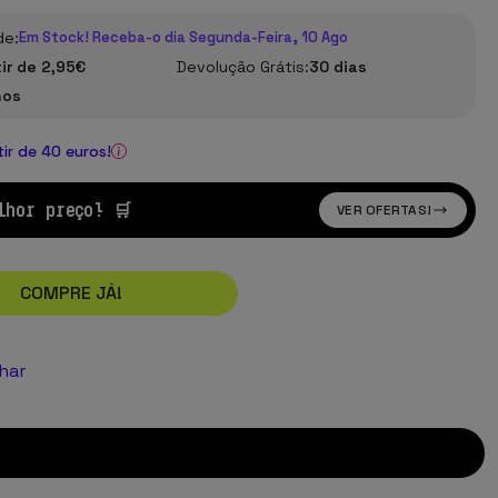
de:
Em Stock! Receba-o dia Segunda-Feira, 10 Ago
tir de 2,95€
Devolução Grátis:
30 dias
nos
tir de 40 euros!
lhor preço! 🛒
VER OFERTAS!
COMPRE JÁ!
lhar