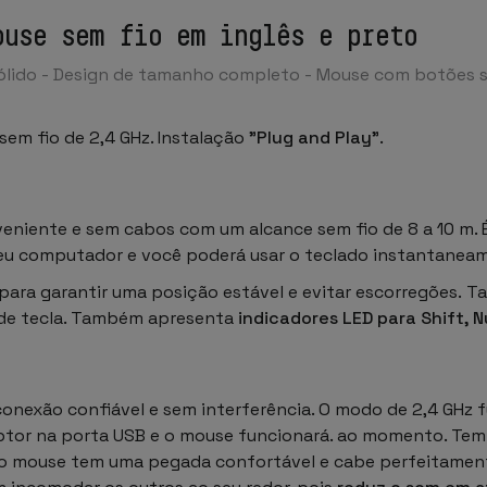
ouse sem fio em inglês e preto
ólido - Design de tamanho completo - Mouse com botões si
em fio de 2,4 GHz. Instalação
"Plug and Play"
.
niente e sem cabos com um alcance sem fio de 8 a 10 m. É m
 seu computador e você poderá usar o teclado instantanea
para garantir uma posição estável e evitar escorregões. T
 de tecla. Também apresenta
indicadores LED para Shift, 
nexão confiável e sem interferência. O modo de 2,4 GHz 
eptor na porta USB e o mouse funcionará. ao momento. Tem
, o mouse tem uma pegada confortável e cabe perfeitament