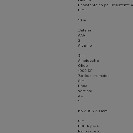
Resistente ao pó, Resistente 
Sim
10 m
Bateria
AAA
2
Alcalino
Sim
Ambidestro
Ótico
1200 DPI
Botões premidos
Sim
Roda
Vertical
AA
1
55 x 99 x 30 mm
Sim
USB Type-A
Nano recetor