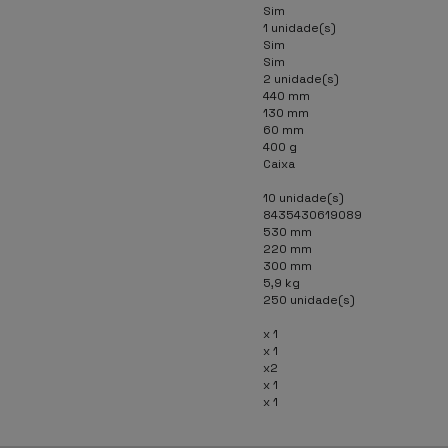
Sim
1 unidade(s)
Sim
Sim
2 unidade(s)
440 mm
130 mm
60 mm
400 g
Caixa
10 unidade(s)
8435430619089
530 mm
220 mm
300 mm
5,9 kg
250 unidade(s)
x 1
x 1
x2
x 1
x 1