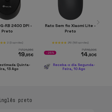
G-RB 2400 DPI -
Rato Sem fio Xiaomi Lite -
N
Preto
Preto
2
(0 opiniões)
210
(193 opiniões)
PVR
21
,95
€
PVR
19
,90
€
19
14
-25%
-
,95
€
,90
€
estimada Quinta-
Receba-o dia Segunda-
ira, 13 Ago
Feira, 10 Ago
inglês preto