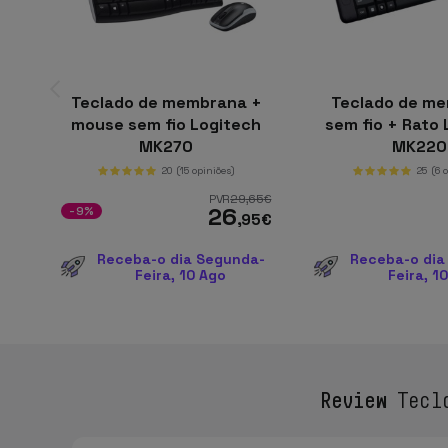
Teclado de membrana +
Teclado de m
mouse sem fio Logitech
sem fio + Rato 
MK270
MK220
20
(15 opiniões)
25
(6 
PVR
29
,65
€
26
-9%
,95
€
Receba-o dia Segunda-
Receba-o dia
Feira, 10 Ago
Feira, 1
Review
Tecla