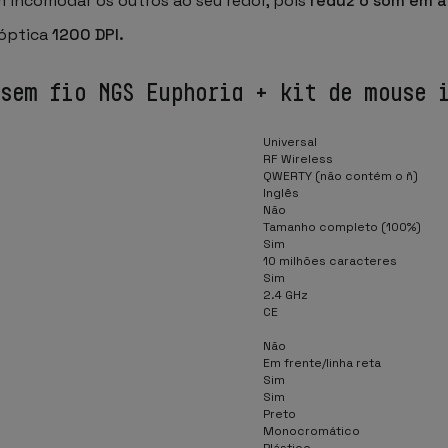
em incomodar os outros ao seu redor, pois
reduz o som em 
 óptica
1200 DPI.
 sem fio NGS Euphoria + kit de mouse 
Universal
RF Wireless
QWERTY (não contém o ñ)
Inglês
Não
Tamanho completo (100%)
Sim
10 milhões caracteres
Sim
2.4 GHz
CE
Não
Em frente/linha reta
Sim
Sim
Preto
Monocromático
Plástico