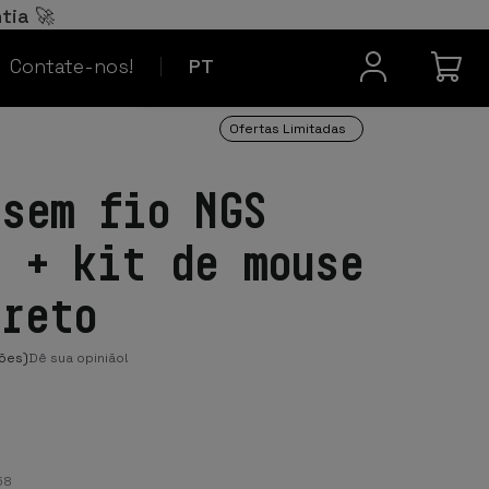
Español
ES
tia 🚀
Contacto
Français
FR
Contate-nos!
PT
Ofertas Limitadas
 sem fio NGS
a + kit de mouse
preto
ões)
Dê sua opinião!
58