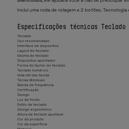
silenciosos
, ele ajudará você a não se preocupar 
Inclui uma roda de rolagem e 2 botões. Tecnologia
Especificações técnicas Teclado
Teclado
Uso recomendado
Interface de dispositivo
Layout do teclado
Idioma do teclado
Dispositivo apontador
Forma do factor do teclado
Teclado numérico
Vida útil das teclas
Teclas Windows
Banda de frequência
Certificação
Design
Luz de fundo
Estilo de teclado
Design ergonómico
Altura de teclado ajustável
Cor do produto
Cor da superfície
Material