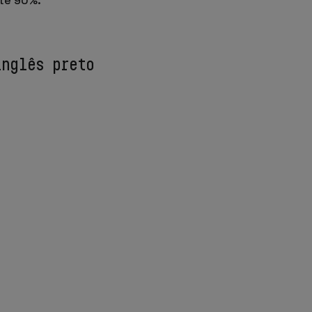
até 90%.
inglês preto