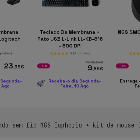
embrana
Teclado De Membrana +
NGS SMO
Logitech
Rato USB L-Link LL-KB-816
- 800 DPI
opiniões)
4
(3 opiniões)
PVR
10
,94
€
23
9
,99
€
-9%
-9%
,95
€
 Segunda-
Receba-o dia Segunda-
Entrega 
0 Ago
Feira, 10 Ago
Fe
do sem fio NGS Euphoria + kit de mouse 