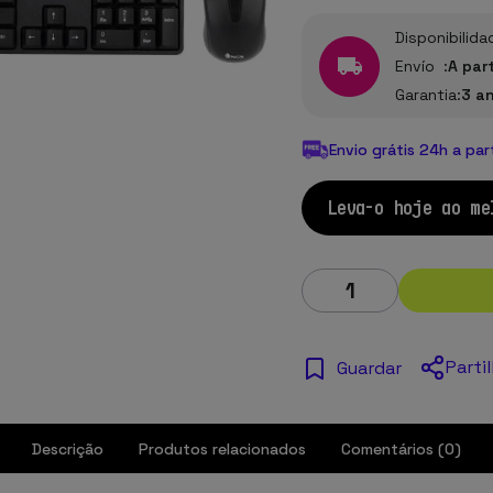
Disponibilida
Envío :
A par
Garantia:
3 a
Envio grátis 24h a par
Leva-o hoje ao me
Parti
Guardar
Descrição
Produtos relacionados
Comentários (0)