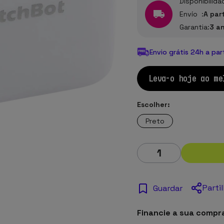
Disponibilida
Envío :
A par
Garantia:
3 a
Envio grátis 24h a par
Leva-o hoje ao me
Escolher:
Preto
Parti
Guardar
Financie a sua compr