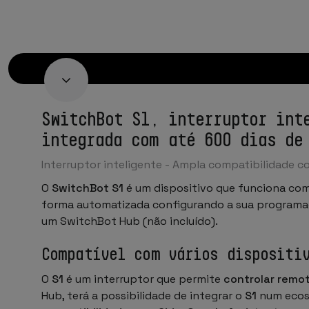
SwitchBot S1, interruptor int
integrada com até 600 dias de
Interruptor inteligente - Ampla compatibilidade c
O
SwitchBot S1
é um dispositivo que funciona c
forma automatizada configurando a sua programa
um SwitchBot Hub (não incluído).
Compatível com vários dispositi
O
S1
é um interruptor que permite
controlar rem
Hub, terá a possibilidade de integrar o
S1
num ecoss