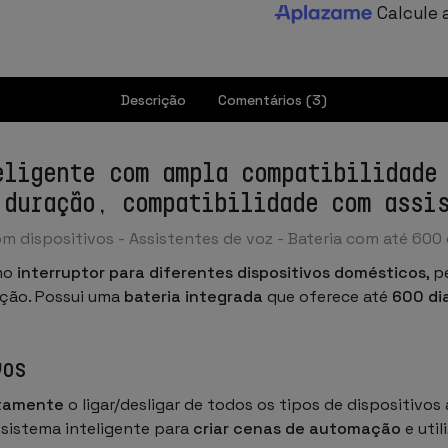
Calcule 
Descrição
Comentários (3)
eligente com ampla compatibilidade
 duração, compatibilidade com assi
om dispositivos - Assistentes de voz - Bateria com até 60
omo
interruptor para diferentes dispositivos domésticos
, 
ção. Possui uma
bateria integrada
que oferece até
600 di
vos
otamente
o ligar/desligar de todos os tipos de dispositivo
istema inteligente para
criar cenas de automação
e uti