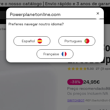
re o nosso catálogo | Envio rápido e 3 anos de garan
Powerplanetonline.com
Ofertas Limitadas
Preferes navegar noutro idioma?
s Switchbot
Español
Portugues
SwitchB
Française
Interru
5.00
27
(3 opi
24
,95
€
-
38
%
Preço recomendado
3
Os preços incluem IVA
SWITCHBOT
-
REF:
SwitchBot-S