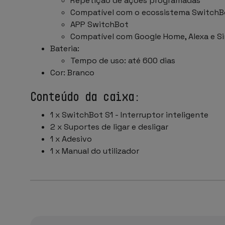
Repetição de ações programadas
Compatível com o ecossistema SwitchB
APP SwitchBot
Compatível com Google Home, Alexa e Si
Bateria:
Tempo de uso: até 600 dias
Cor: Branco
Conteúdo da caixa:
1 x SwitchBot S1 - Interruptor inteligente
2 x Suportes de ligar e desligar
1 x Adesivo
1 x Manual do utilizador