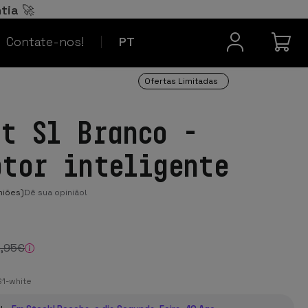
Español
ES
tia 🚀
Contacto
Français
FR
Contate-nos!
PT
Ofertas Limitadas
ot S1 Branco -
ptor inteligente
niões)
Dê sua opinião!
9
,95
€
1-white