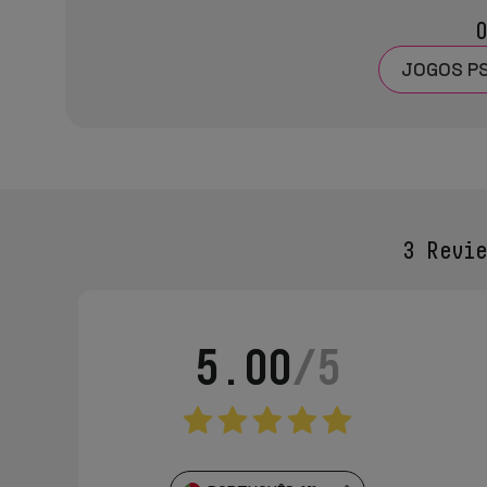
O
JOGOS P
3 Revie
5.00
/5