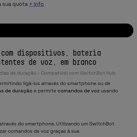
a sua quota
+ info
 com dispositivos, bateria
stentes de voz, em branco
0 dias de duração - Compatível com SwitchBot Hub
permitindo ligá-los através do smartphone ou de
as de duração
e permite
comandos de voz
usando
s através do smartphone. Utilizando um SwitchBot
lizar comandos de voz graças à sua