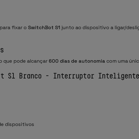
para fixar o
SwitchBot S1
junto ao dispositivo a ligar/desl
s
ão que pode alcançar
600 dias de autonomia
com uma únic
ot S1 Branco - Interruptor Inteligent
e dispositivos