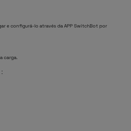
igar e configurá-lo através da APP SwitchBot por
a carga.
e: