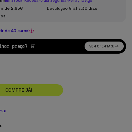
de:
Em Stock! Receba-o dia Segunda-Feira, 10 Ago
tir de 2,95€
Devolução Grátis:
30 dias
nos
tir de 40 euros!
lhor preço! 🛒
VER OFERTAS!
COMPRE JÁ!
lhar
a