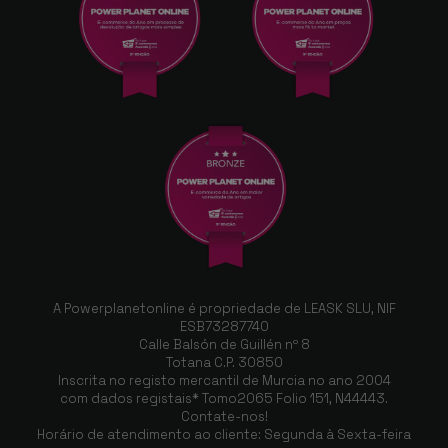
A Powerplanetonline é propriedade de LEASK SLU, NIF
ESB73287740
Calle Balsón de Guillén nº 8
Totana C.P. 30850
Inscrita no registo mercantil de Murcia no ano 2004
com dados registais* Tomo2065 Folio 151, N44443.
Contate-nos!
Horário de atendimento ao cliente: Segunda à Sexta-feira