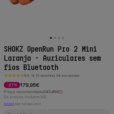
SHOKZ OpenRun Pro 2 Mini
Laranja - Auriculares sem
fios Bluetooth
5.0
12
(0 opiniões)
Dê sua opinião!
179
,95
€
-
27
%
Preço recomendado
247
,45
€
Os preços incluem IVA
SHOKZ
-
REF:
SZ-HEA-0121