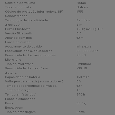
Controlo do volume
Botão
Tipo de controlo
Botões
Código de protecão internacional (IP)
IP55
Conectividade
Tecnologia de conetividade
Sem fios
Bluetooth
Sim
Perfis Bluetooth
A2DP, AVRCP, HFP
Versão Bluetooth
5.3
Alcance sem fios
10 m
Fones de ouvido
Acoplamento do ouvido
Intra-aural
Frequência dos auscultadores
20 - 20000 Hz
Sensibilidade dos auscultadores
96 dB
Microfone
Tipo de microfone
Embutido
Sensibilidade do microfone
-38 dB
Bateria
Capacidade da bateria
150 mAh
Voltagem de entrada (auscultadores)
5 V
Tempo de reprodução de música
12 h
Tempo de carga
1 h
Tempo em 'standby'
240 h
Pesos e dimensões
Peso
30,3 g
Embalagem
Tipo de embalagem
Caixa