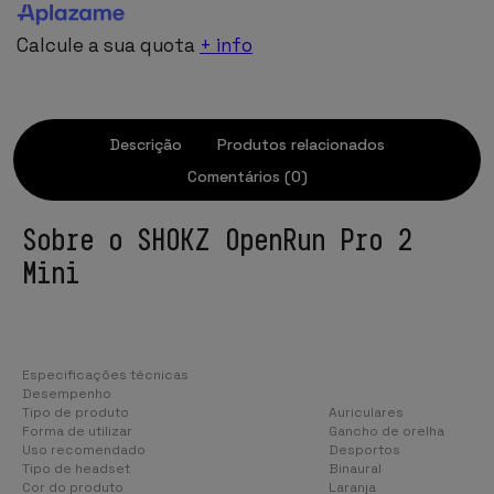
Calcule a sua quota
+ info
Descrição
Produtos relacionados
Comentários (0)
Sobre o SHOKZ OpenRun Pro 2
Mini
Especificações técnicas
Desempenho
Tipo de produto
Auriculares
Forma de utilizar
Gancho de orelha
Uso recomendado
Desportos
Tipo de headset
Binaural
Cor do produto
Laranja