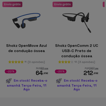
Shokz OpenMove Azul
Shokz OpenComm 2 UC
de condução óssea
USB-C Preto de
condução óssea
(0 opiniões)
(3 opiniões)
11
13
82
267
PVR
PVR
,90
€
,25
€
64
212
-22%
-20%
,95
€
,95
€
Em stock! Receba-o
Em stock! Receba-o
amanhã Terça-Feira, 11
amanhã Terça-Feira, 11
Ago
Ago