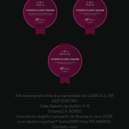
A Powerplanetonline é propriedade de LEASK SLU, NIF
ESB73287740
Calle Balsón de Guillén nº 8
Totana C.P. 30850
Inscrita no registo mercantil de Murcia no ano 2004
com dados registais* Tomo2065 Folio 151, N44443.
Contate-nos!