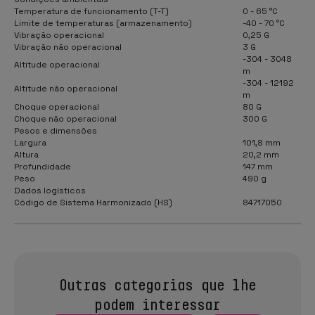
Temperatura de funcionamento (T-T)
0 - 65 °C
Limite de temperaturas (armazenamento)
-40 - 70 °C
Vibração operacional
0,25 G
Vibração não operacional
3 G
-304 - 3048
Altitude operacional
m
-304 - 12192
Altitude não operacional
m
Choque operacional
80 G
Choque não operacional
300 G
Pesos e dimensões
Largura
101,8 mm
Altura
20,2 mm
Profundidade
147 mm
Peso
490 g
Dados logísticos
Código de Sistema Harmonizado (HS)
84717050
Outras categorias que lhe
podem interessar