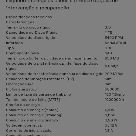
segundo protege os dados e oferece opções de
intervenção e recuperação.
Especificações técnicas
Características
Tamanho do disco rígido
3.5
Capacidade do Disco Rígido
4 TB
Velocidade do disco rígido
5400 RPM
Interface
Serial ATA III
Tipo
HDD
Componente para
NAS
Tamanho do buffer da unidade de armazenamento
256 MB
Velocidade de transferência da interface do disco
6 Gbit/s
rígido
Velocidade de transferência contínua do disco rígido
202 MiB/s
Sensores de vibração rotacional (RV)
Sim
Operação 24/7
Sim
Ciclos start/stop
600000
Limite de taxa de carga de trabalho
180 TB/ano
Tempo médio de falha (MTTF)
1000000 h
Gestão de energia
Consumo de energia (típico)
4,8 W
Consumo de energia (standby)
0,5 W
Consumo de energia (inativo)
3,96 W
Voltagem operativa
5 / 12 V
Corrente de inicialização
1,8 A
Condições ambientais