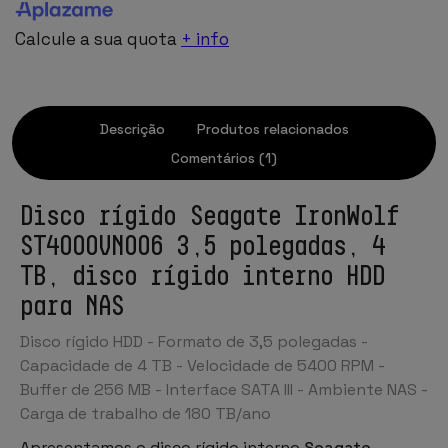
Calcule a sua quota
+ info
Descrição
Produtos relacionados
Comentários (1)
Disco rígido Seagate IronWolf
ST4000VN006 3,5 polegadas, 4
TB, disco rígido interno HDD
para NAS
Disco rígido HDD - Formato de 3,5 polegadas -
Capacidade de 4 TB - Velocidade de 5400 RPM -
Buffer de 256 MB - Interface SATA III - Ambiente NAS -
Carga de trabalho de 180 TB/ano
Apresentamos o disco rígido interno
Seagate