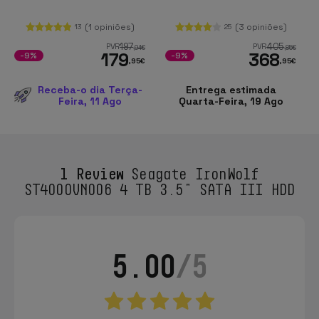
(1 opiniões)
(3 opiniões)
13
25
197
405
PVR
PVR
,94
€
,85
€
179
368
-9%
-9%
,95
€
,95
€
Receba-o dia Terça-
Entrega estimada
Feira, 11 Ago
Quarta-Feira, 19 Ago
1 Review
Seagate IronWolf
ST4000VN006 4 TB 3.5" SATA III HDD
5.00
/5