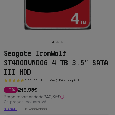
Seagate IronWolf
ST4000VN006 4 TB 3.5" SATA
III HDD
5.00
36
(1 opiniões)
Dê sua opinião!
218
,95
€
-
9
%
Preço recomendado
240
,85
€
Os preços incluem IVA
SEAGATE
-
REF:
ST4000VN006