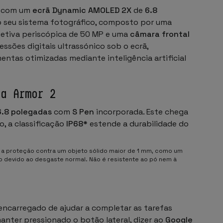
o com um
ecrã Dynamic AMOLED 2X
de
6.8
o seu sistema fotográfico, composto por uma
bjetiva periscópica de 50 MP e uma
câmara frontal
ressões digitais ultrassónico sob o ecrã,
entas otimizadas mediante inteligência artificial
la Armor 2
6.8 polegadas
com
S Pen
incorporada. Este chega
so, a classificação
IP68*
estende a durabilidade do
 a proteção contra um objeto sólido maior de 1 mm, como um
po devido ao desgaste normal. Não é resistente ao pó nem à
 encarregado de ajudar a completar as tarefas
anter pressionado o botão lateral, dizer ao
Google