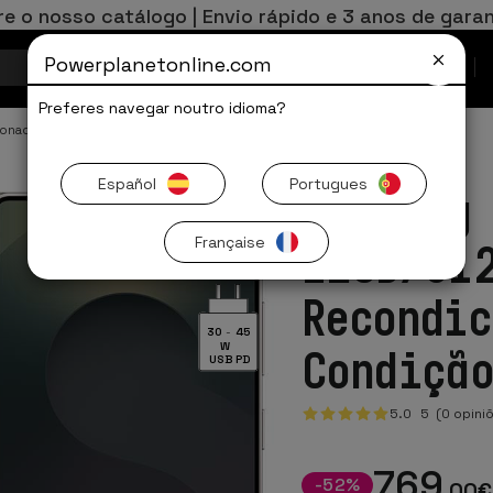
re o nosso catálogo | Envio rápido e 3 anos de garan
Powerplanetonline.com
Ofertas Limitadas
Preferes navegar noutro idioma?
ionado
Samsung Galaxy Recondicionados
Español
Portugues
Samsung
Française
12GB/51
Recondic
30
-
45
W
Condiçã
USB PD
5.0
5
(0 opini
769
-
52
%
,00
€