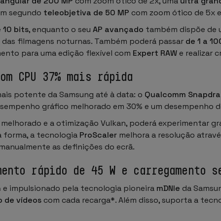
 angular de 200 MP
com zoom ótico de 2x, uma
ultra gran
 um segundo
teleobjetiva de 50 MP
com zoom ótico de 5x 
 10 bits
, enquanto o seu
AP avançado
também dispõe de um
do das filmagens noturnas. Também poderá passar
de 1 a 10
mento para uma edição flexível com
Expert RAW
e realizar 
com CPU 37% mais rápida
mais potente da Samsung até à data: o
Qualcomm Snapdrag
sempenho gráfico melhorado em 30% e um desempenho de I
 melhorado e a otimização Vulkan, poderá experimentar gráf
 forma, a tecnologia
ProScaler
melhora a resolução atrav
 manualmente as definições do ecrã.
mento rápido de 45 W e carregamento s
h
e impulsionado pela tecnologia pioneira
mDNIe
da Samsun
o de vídeos
com cada recarga*. Além disso, suporta a tecn