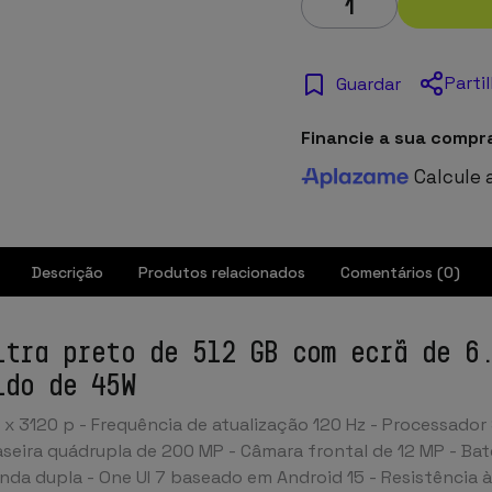
Parti
Guardar
Financie a sua compr
Calcule 
Descrição
Produtos relacionados
Comentários (0)
ltra preto de 512 GB com ecrã de 6
ido de 45W
x 3120 p - Frequência de atualização 120 Hz - Processador 
seira quádrupla de 200 MP - Câmara frontal de 12 MP - Ba
nda dupla - One UI 7 baseado em Android 15 - Resistência à