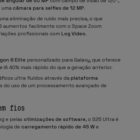
de angular de 50 MP
com campo de visão de 120º,
e uma
câmara para selfies de 12 MP
.
a eliminação de ruído mais precisa, o que
0
aumentos facilmente com o Space Zoom
criações profissionais com
Log Video
.
on 8 Elite
personalizado para Galaxy, que oferece
A 40% mais rápido do que a geração anterior.
icos ultra fluidos através da
plataforma
és do uso de um processamento avançado de
em fios
g e pelas
otimizações de software
, o S25 Ultra é
ologia de
carregamento rápido de 45 W
e