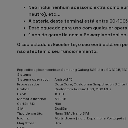
Não inclui nenhum acessório extra como aur
neutro)
, etc...
A bateria deste terminal está entre 80-100
Desbloqueado para uso com qualquer opera
1 ano de garantia com a Powerplanetonline.
O seu estado é: Excelente, o seu ecrã está em p
não afectam o seu funcionamento.
Especificações técnicas Samsung Galaxy S25 Ultra 5G 12GB/512G
Sistema
Sistema operativo:
Android 15
Processador:
Octa Core, Qualcomm Snapdragon 8 Elite f
Gráfica:
Qualcomm Adreno 830, 1100 MHz
RAM:
12 GB
Memória interna:
512 GB
Cartão SD:
Não
SIM:
DualSim
Tipo de cartão:
Nano SIM / Nano SIM
Idioma:
Multi Idioma (Inclui Espanhol e Português)
Play Store:
Sim
Ecrã