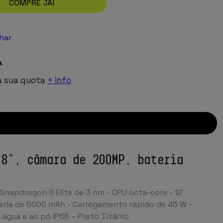
COMPRE JÁ!
lhar
a
a sua quota
+ info
.8”, câmara de 200MP, bateria
Snapdragon 8 Elite de 3 nm - CPU octa-core - 12
teria de 5000 mAh - Carregamento rápido de 45 W -
 água e ao pó IP68 – Preto Titânio