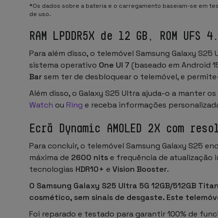
*Os dados sobre a bateria e o carregamento baseiam-se em test
de uso.
RAM LPDDR5X de 12 GB, ROM UFS 4
Para além disso, o telemóvel Samsung Galaxy S25 
sistema operativo
One UI 7
(baseado em Android 15)
Bar
sem ter de desbloquear o telemóvel, e permite
Além disso, o Galaxy S25 Ultra ajuda-o a manter os
Watch
ou
Ring
e receba informações personalizada
Ecrã Dynamic AMOLED 2X com reso
Para concluir, o telemóvel Samsung Galaxy S25 en
máxima de
2600 nits
e frequência de atualização 
tecnologias
HDR10+
e
Vision Booster
.
O Samsung Galaxy S25 Ultra 5G 12GB/512GB Tita
cosmético, sem sinais de desgaste. Este telemóve
Foi reparado e testado para garantir 100% de func