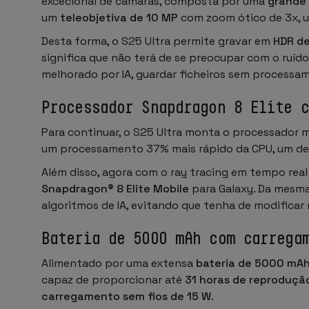
excecional de câmaras, composta por uma
grande
um
teleobjetiva de 10 MP
com zoom ótico de 3x,
Desta forma, o S25 Ultra permite gravar em
HDR de
significa que não terá de se preocupar com o ruí
melhorado por IA, guardar ficheiros sem processa
Processador Snapdragon 8 Elite 
Para continuar, o S25 Ultra monta o processador 
um processamento 37% mais rápido da CPU, um de
Além disso, agora com o ray tracing em tempo real
Snapdragon® 8 Elite Mobile
para Galaxy. Da mesma
algoritmos de IA, evitando que tenha de modificar
Bateria de 5000 mAh com carrega
Alimentado por uma extensa
bateria de 5000 mA
capaz de proporcionar até
31 horas de reproduçã
carregamento sem fios de 15 W
.