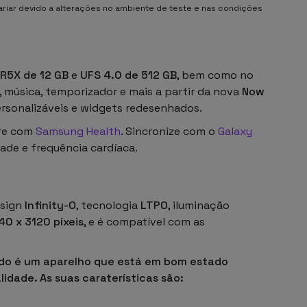
riar devido a alterações no ambiente de teste e nas condições
R5X de 12 GB
e
UFS 4.0 de 512 GB
, bem como no
s, música, temporizador e mais a partir da nova
Now
rsonalizáveis e widgets redesenhados.
re com
Samsung Health
. Sincronize com o
Galaxy
ade e frequência cardíaca.
sign
Infinity-O
, tecnologia
LTPO
, iluminação
40 x 3120 píxeis
, e é compatível com as
do
é um aparelho que está em bom estado
idade. As suas caraterísticas são: