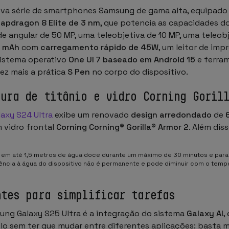
va série de
smartphones Samsung
de gama alta, equipad
napdragon 8 Elite de 3 nm
, que potencia as capacidades d
nde angular de 50 MP, uma teleobjetiva de 10 MP, uma teleo
0 mAh
com
carregamento rápido de 45W
, um leitor de imp
 sistema operativo
One UI 7 baseado em Android 15
e ferram
vez mais a prática
S Pen
no corpo do dispositivo.
tura de titânio e vidro Corning Goril
axy S24 Ultra
exibe um renovado
design arredondado
de
 vidro frontal
Corning Corning® Gorilla® Armor 2
. Além dis
 em até 1,5 metros de água doce durante um máximo de 30 minutos e para
stência à água do dispositivo não é permanente e pode diminuir com o tem
ntes para simplificar tarefas
sung Galaxy S25 Ultra é a integração do sistema
Galaxy AI
,
-lo sem ter que mudar entre diferentes aplicações: basta m