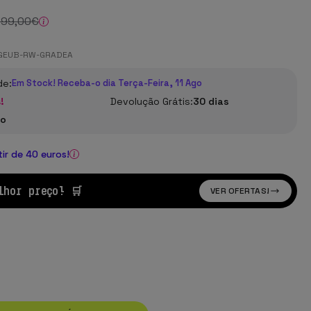
599
,00
€
GEUB-RW-GRADEA
de:
Em Stock! Receba-o dia Terça-Feira, 11 Ago
!
Devolução Grátis:
30 dias
no
tir de 40 euros!
lhor preço! 🛒
VER OFERTAS!