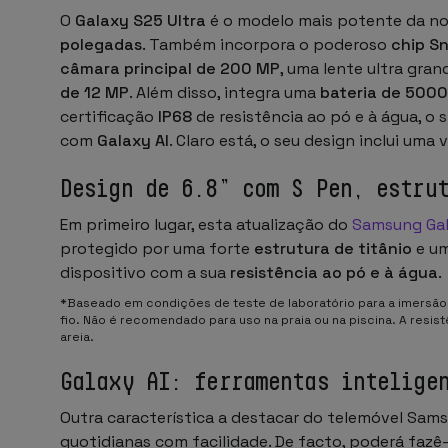
O
Galaxy S25 Ultra
é o modelo mais potente da no
polegadas
. Também incorpora o poderoso
chip S
câmara principal de 200 MP
, uma lente ultra gra
de 12 MP
. Além disso, integra uma
bateria de 500
certificação
IP68
de resistência ao pó e à água, o
com
Galaxy AI
. Claro está, o seu design inclui uma 
Design de 6.8” com S Pen, estru
Em primeiro lugar, esta atualização do
Samsung Gal
protegido por uma forte
estrutura de titânio
e um
dispositivo com a sua
resistência ao pó e à água
.
*Baseado em condições de teste de laboratório para a imersão
fio. Não é recomendado para uso na praia ou na piscina. A resi
areia.
Galaxy AI: ferramentas intelige
Outra característica a destacar do telemóvel Sam
quotidianas com facilidade. De facto, poderá fazê