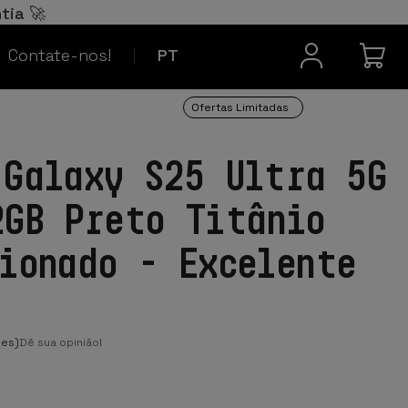
Español
ES
tia 🚀
Contacto
Français
FR
Contate-nos!
PT
Ofertas Limitadas
 Galaxy S25 Ultra 5G
2GB Preto Titânio
ionado - Excelente
o
ões)
Dê sua opinião!