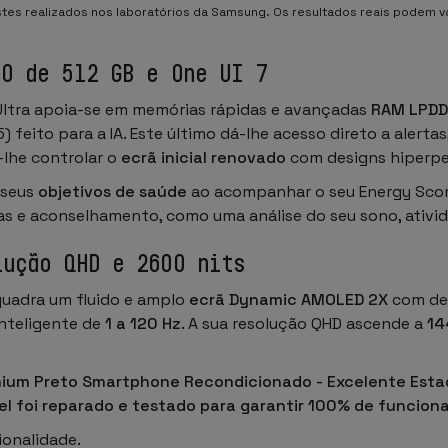
es realizados nos laboratórios da Samsung. Os resultados reais podem va
.0 de 512 GB e One UI 7
Ultra apoia-se em memórias rápidas e avançadas
RAM LPDD
 feito para a IA. Este último dá-lhe acesso direto a alerta
-lhe controlar o
ecrã inicial renovado
com designs hiperpe
 seus
objetivos de saúde
ao acompanhar o seu Energy Sco
s e aconselhamento, como uma análise do seu sono, ativid
lução QHD e 2600 nits
quadra um fluido e amplo
ecrã Dynamic AMOLED 2X
com de
inteligente de
1 a 120 Hz
. A sua resolução QHD ascende a
14
nium Preto Smartphone Recondicionado - Excelente Esta
l foi reparado e testado para garantir 100% de funcional
ionalidade.