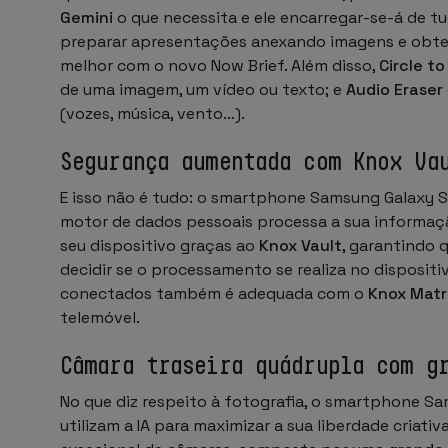
Gemini
o que necessita e ele encarregar-se-á de
preparar apresentações anexando imagens e obte
melhor com o novo Now Brief. Além disso,
Circle t
de uma imagem, um vídeo ou texto; e
Audio Eraser
(vozes, música, vento…).
Segurança aumentada com Knox Va
E isso não é tudo: o smartphone Samsung Galaxy 
motor de dados pessoais processa a sua informaçã
seu dispositivo graças ao
Knox Vault
, garantindo 
decidir se o processamento se realiza no disposit
conectados também é adequada com o
Knox Matr
telemóvel.
Câmara traseira quádrupla com g
No que diz respeito à fotografia, o smartphone S
utilizam a IA para maximizar a sua liberdade cria