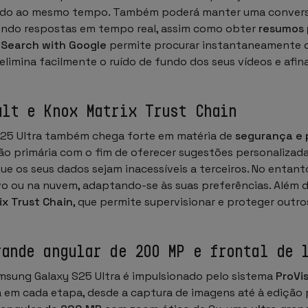
 tudo ao mesmo tempo. Também poderá manter uma conver
ndo respostas em tempo real, assim como obter
resumos 
o Search with Google
permite procurar instantaneamente qu
elimina facilmente o ruído de fundo dos seus vídeos e afin
ult e Knox Matrix Trust Chain
S25 Ultra também chega forte em matéria de
segurança e 
o primária com o fim de oferecer sugestões personalizada
que os seus dados sejam inacessíveis a terceiros. No entan
ivo ou na nuvem, adaptando-se às suas preferências. Além d
ix Trust Chain
, que permite supervisionar e proteger outr
rande angular de 200 MP e frontal de 
amsung Galaxy S25 Ultra é impulsionado pelo sistema
ProVi
tiva em cada etapa, desde a captura de imagens até à ediç