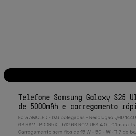
Telefone Samsung Galaxy S25 U
de 5000mAh e carregamento ráp
Ecrã AMOLED - 6.8 polegadas - Resolução QHD 1440 
GB RAM LPDDR5X - 512 GB ROM UFS 4.0 - Câmara tra
Carregamento sem fios de 15 W - 5G - Wi-Fi 7 de ba