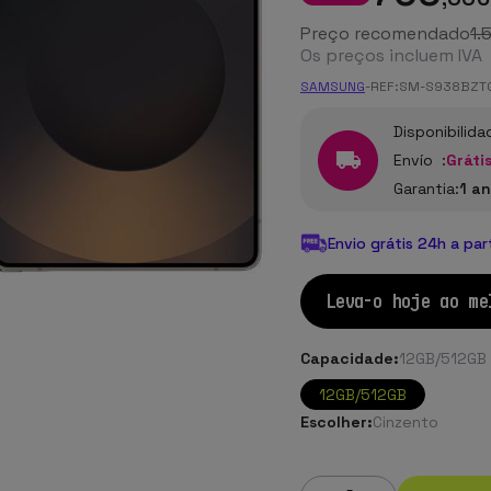
Preço recomendado
1.
Os preços incluem IVA
SAMSUNG
-
REF:
SM-S938BZT
Disponibilida
Envío :
Grátis
Garantia:
1 a
Envio grátis 24h a par
Leva-o hoje ao me
Capacidade:
12GB/512GB
12GB/512GB
Escolher:
Cinzento