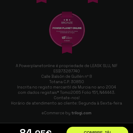
A Powerplanetonline é propriedade de LEASK SLU, NIF
ESB73287740
Calle Balsón de Guillén nº 8
Totana C.P. 30850
Inscrita no registo mercantil de Murcia no ano 2004
com dados registais* Tomo2065 Folio 151, N44443.
Contate-nos!
Horário de atendimento ao cliente: Segunda à Sexta-feira
eCommerce by
trilogi.com
84
COMPRE JÁ!