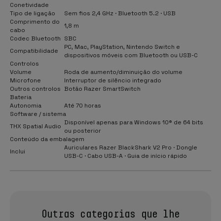
Conetividade
Tipo de ligação
Sem fios 2,4 GHz · Bluetooth 5.2 · USB
Comprimento do
1,8 m
cabo
Codec Bluetooth
SBC
PC, Mac, PlayStation, Nintendo Switch e
Compatibilidade
dispositivos móveis com Bluetooth ou USB-C
Controlos
Volume
Roda de aumento/diminuição do volume
Microfone
Interruptor de silêncio integrado
Outros controlos
Botão Razer SmartSwitch
Bateria
Autonomia
Até 70 horas
Software / sistema
Disponível apenas para Windows 10® de 64 bits
THX Spatial Audio
ou posterior
Conteúdo da embalagem
Auriculares Razer BlackShark V2 Pro · Dongle
Inclui
USB-C · Cabo USB-A · Guia de início rápido
Outras categorias que lhe