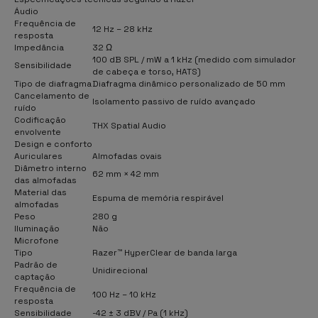
Áudio
Frequência de
12 Hz – 28 kHz
resposta
Impedância
32 Ω
100 dB SPL / mW a 1 kHz (medido com simulador
Sensibilidade
de cabeça e torso, HATS)
Tipo de diafragma
Diafragma dinâmico personalizado de 50 mm
Cancelamento de
Isolamento passivo de ruído avançado
ruído
Codificação
THX Spatial Audio
envolvente
Design e conforto
Auriculares
Almofadas ovais
Diâmetro interno
62 mm × 42 mm
das almofadas
Material das
Espuma de memória respirável
almofadas
Peso
280 g
Iluminação
Não
Microfone
Tipo
Razer™ HyperClear de banda larga
Padrão de
Unidirecional
captação
Frequência de
100 Hz – 10 kHz
resposta
Sensibilidade
-42 ± 3 dBV / Pa (1 kHz)