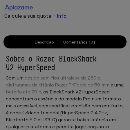
Calcule a sua quota
+ info
Descrição
Comentários (0)
Sobre o Razer BlackShark
V2 HyperSpeed
Com um
design sem fios ultraleve de 280 g
,
diafragmas de titânio Razer TriForce de 50 mm
e uma
bateria até 70 h
, os BlackShark V2 HyperSpeed
concentram a essência do modelo Pro num formato
mais acessível, sem sacrificar precisão nem conforto.
A conetividade trimodal (HyperSpeed 2,4 GHz,
Bluetooth 5.2 e USB-C) garante baixa latência em
qualquer plataforma e permite jogar enquanto