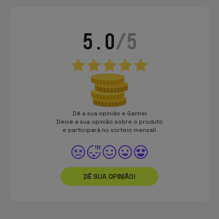
5.0
/5
Dê a sua opinião e Ganhe!
Deixe a sua opinião sobre o produto
e participará no sorteio mensal!
DÊ SUA OPINIÃO!