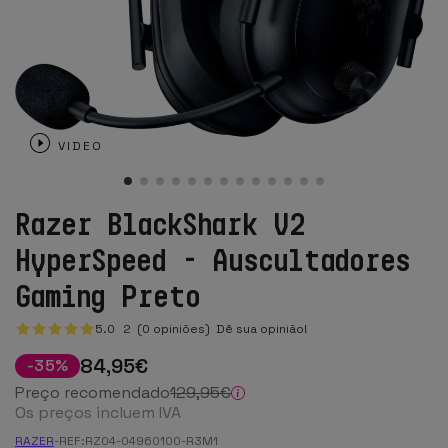
VIDEO
Razer BlackShark V2
HyperSpeed - Auscultadores
Gaming Preto
5.0
2
(0 opiniões)
Dê sua opinião!
84
,95
€
-
35
%
Preço recomendado
129
,95
€
Os preços incluem IVA
RAZER
-
REF:
RZ04-04960100-R3M1