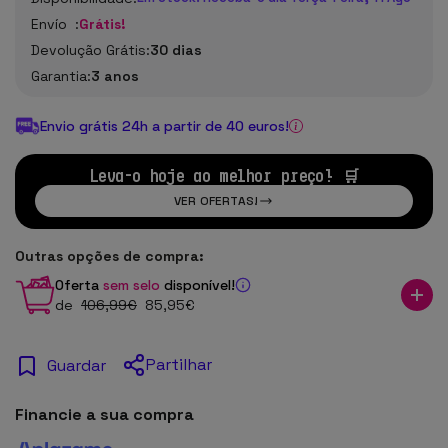
Envío :
Grátis!
Devolução Grátis:
30 dias
Garantia:
3 anos
Envio grátis 24h a partir de 40 euros!
Leva-o hoje ao melhor preço! 🛒
VER OFERTAS!
Outras opções de compra:
Oferta
sem selo
disponível!
de
106
,99
€
85
,95
€
Partilhar
Guardar
Financie a sua compra