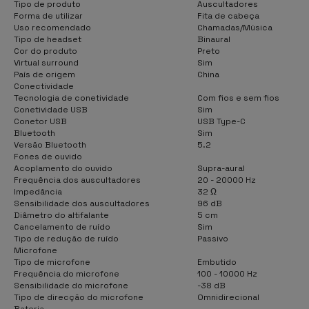
Tipo de produto
Auscultadores
Forma de utilizar
Fita de cabeça
Uso recomendado
Chamadas/Música
Tipo de headset
Binaural
Cor do produto
Preto
Virtual surround
Sim
País de origem
China
Conectividade
Tecnologia de conetividade
Com fios e sem fios
Conetividade USB
Sim
Conetor USB
USB Type-C
Bluetooth
Sim
Versão Bluetooth
5.2
Fones de ouvido
Acoplamento do ouvido
Supra-aural
Frequência dos auscultadores
20 - 20000 Hz
Impedância
32 Ω
Sensibilidade dos auscultadores
96 dB
Diâmetro do altifalante
5 cm
Cancelamento de ruído
Sim
Tipo de redução de ruído
Passivo
Microfone
Tipo de microfone
Embutido
Frequência do microfone
100 - 10000 Hz
Sensibilidade do microfone
-38 dB
Tipo de direcção do microfone
Omnidirecional
Bateria