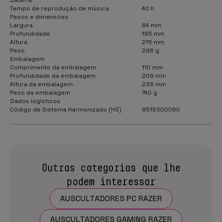
Tempo de reprodução de música
40 h
Pesos e dimensões
Largura
84 mm
Profundidade
185 mm
Altura
215 mm
Peso
298 g
Embalagem
Comprimento da embalagem
110 mm
Profundidade da embalagem
209 mm
Altura da embalagem
238 mm
Peso da embalagem
740 g
Dados logísticos
Código de Sistema Harmonizado (HS)
8518300090
Outras categorias que lhe
podem interessar
AUSCULTADORES PC RAZER
AUSCULTADORES GAMING RAZER