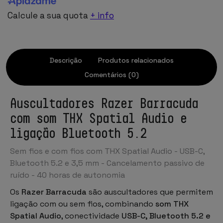
Calcule a sua quota
+ info
Descrição
Produtos relacionados
Comentários (0)
Auscultadores Razer Barracuda
com som THX Spatial Audio e
ligação Bluetooth 5.2
Sem fios e com fios com THX Spatial Audio - USB-C,
Bluetooth 5.2 e 3,5 mm - Cancelamento passivo de
ruído - 40 horas de autonomia
Os
Razer Barracuda
são auscultadores que permitem
ligação com ou sem fios, combinando
som THX
Spatial Audio
, conectividade
USB-C, Bluetooth 5.2 e