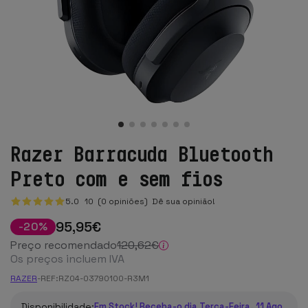
Razer Barracuda Bluetooth
Preto com e sem fios
5.0
10
(0 opiniões)
Dê sua opinião!
95
,95
€
-
20
%
Preço recomendado
120
,62
€
Os preços incluem IVA
RAZER
-
REF:
RZ04-03790100-R3M1
Disponibilidade:
Em Stock! Receba-o dia Terça-Feira, 11 Ago