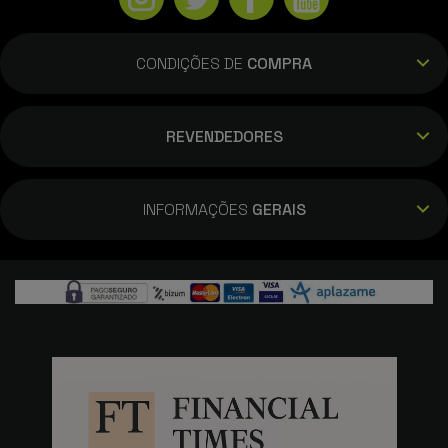
11/04/2022
Pedido nº 949050, entregue muito rápido e
CONDIÇÕES DE
COMPRA
o artigo tem qualidade anunciada.
Recomendo a Powerplanet.
REVENDEDORES
Luís Filipe Ferreira Teixeira
07/04/2022
INFORMAÇÕES
GERAIS
Encomenda 947477 Boa pulseira, fica bem
no meu stratos. A entrega, como sempre, é
impecável, no dia seguinte já cá estava.
carlos eduardo pena
02/02/2022