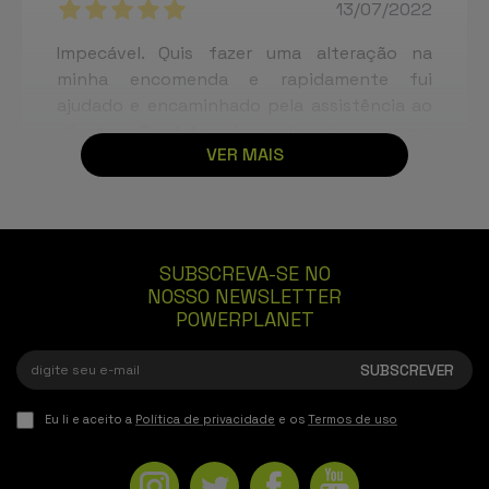
13/07/2022
Impecável. Quis fazer uma alteração na
minha encomenda e rapidamente fui
ajudado e encaminhado pela assistência ao
cliente. Produto é realmente o que
VER MAIS
apresentam com excelente qualidade.
Paulo Alexandre Cairrão
SUBSCREVA-SE NO
09/05/2022
NOSSO NEWSLETTER
POWERPLANET
Bracelete de alta qualidade igual a de origem
e chegou muito rápido.
Eu li e aceito a
Política de privacidade
e os
Termos de uso
Filipe Henriques