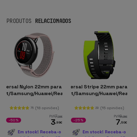
RELACIONADOS
PRODUTOS
Universal Nylon 22mm para Smartwatch
Pulseira Universal Stripe 22mm para S
Pulseira U
zfit/Samsung/Huawei/Realme/Ticwatch
Xiaomi/Amazfit/Samsung/Huawei/Realme
Xiaomi/Amazf
(18 opiniões)
(15 opiniões)
75
29
7
9
PVR
PVR
,99
€
,95
€
3
7
-50%
-25%
,99
€
,50
€
Em stock! Receba-o
Em stock! Receba-o