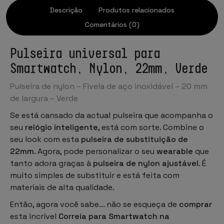
Descrição
Produtos relacionados
Comentários (0)
Pulseira universal para
Smartwatch, Nylon, 22mm, Verde
Pulseira de nylon – Fivela de aço inoxidável – 20 mm
de largura – Verde
Se está cansado da actual pulseira que acompanha o
seu
relógio inteligente
, está com sorte. Combine o
seu look com esta
pulseira de substituição de
22mm
. Agora, pode personalizar o seu
wearable
que
tanto adora graças à
pulseira de nylon ajustável
. É
muito simples de substituir e está feita com
materiais de alta qualidade.
Então, agora você sabe... não se esqueça de
comprar
esta incrível
Correia para Smartwatch na