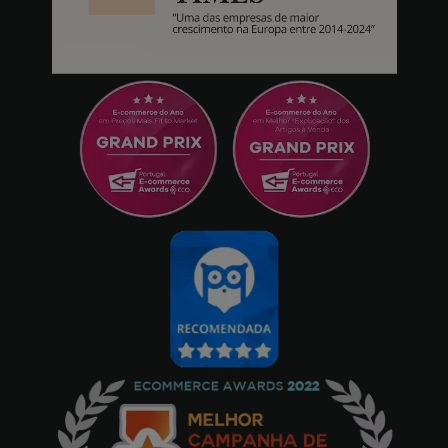
Chegou rápido, boa qualidade, exatamente
como descrito.
Sandro Gonçalves
17/11/2021
Uma fantástica bracelete de muito boa
qualidade de construção e muito
confortável. Recomendo vivamente, quer o
produto quer o serviço prestado pela
PowerPlanet.
Fabio Amado
15/09/2021