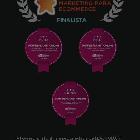
Bracelete, de acordo com a foto, material do
bom e do melhor, uma compro que
recomendo.
Baptista
31/12/2020
Encomenda nº 717992. Produto que fica bem
no meu relógio (Stratos 3) e encomendei-a
para usar em situações de âmbito social.
Muito satisfeito com o produto. Gostaria
ainda de mais uma vez, agradecer pela
rapidez e pelo facto de vir bem embalado.
Miguel santos
A Powerplanetonline é propriedade de LEASK SLU, NIF